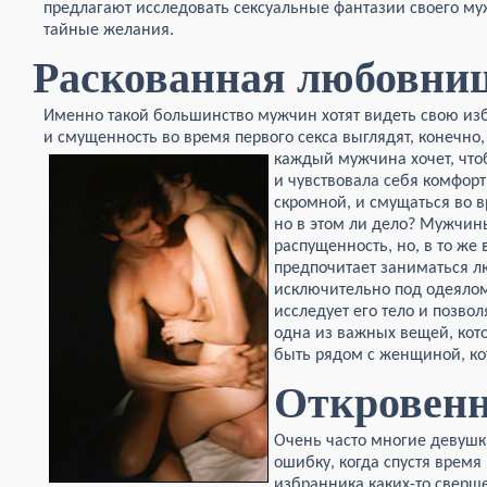
предлагают исследовать сексуальные фантазии своего му
тайные желания.
Раскованная любовни
Именно такой большинство мужчин хотят видеть свою изб
и смущенность во время первого секса выглядят, конечно, 
каждый мужчина хочет,
что
и чувствовала себя комфорт
скромной, и смущаться во 
но в этом ли дело? Мужчин
распущенность, но, в то же
предпочитает заниматься л
исключительно под одеялом
исследует его тело и позво
одна из важных вещей, кото
быть рядом с женщиной, ко
Откровенн
Очень часто многие девуш
ошибку, когда спустя время
избранника каких-то свершен