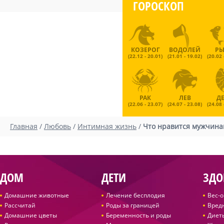
ГОРОСКОП
КОЗЕРОГ
ВОДОЛЕЙ
Р
(22.12 - 20.01)
(21.01 - 19.02)
(20.02 
РАК
ЛЕВ
Д
(22.06 - 23.07)
(24.07 - 23.08)
(24.08 
Главная
/
Любовь
/
Интимная жизнь
/
Что нравится мужчина
ДОМ
ДЕТИ
ЗДО
Домашние животные
Лечение бесплодия
Вес-
Рассчитай
Роды за границей
Вред
Домашние цветы
Беременность и роды
Диет