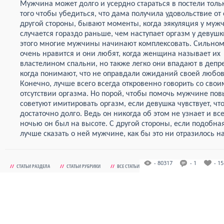
Мужчина может долго и усердно стараться в постели толь
того чтобы убедиться, что дама получила удовольствие от 
другой стороны, бывают моменты, когда эякуляция у муж
случается гораздо раньше, чем наступает оргазм у девушк
этого многие мужчины начинают комплексовать. Сильном
очень нравится и они любят, когда женщина называет их
властелином спальни, но также легко они впадают в депр
когда понимают, что не оправдали ожиданий своей любо
Конечно, лучше всего всегда откровенно говорить со сво
отсутствии оргазма. Но порой, чтобы помочь мужчине пов
советуют имитировать оргазм, если девушка чувствует, ч
достаточно долго. Ведь он никогда об этом не узнает и в
ночью он был на высоте. С другой стороны, если подобная
лучше сказать о ней мужчине, как бы это ни отразилось на 
- 80317
- 1
- 15
//
СТАТЬИ РАЗДЕЛА
//
СТАТЬИ РУБРИКИ
//
ВСЕ СТАТЬИ