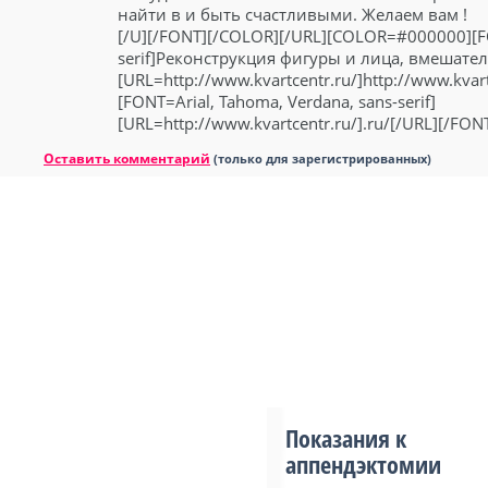
найти в и быть счастливыми. Желаем вам !
[/U][/FONT][/COLOR][/URL][COLOR=#000000][FO
serif]Реконструкция фигуры и лица, вмешател
[URL=http://www.kvartcentr.ru/]http://www.kv
[FONT=Arial, Tahoma, Verdana, sans-serif]
[URL=http://www.kvartcentr.ru/].ru/[/URL][/FO
Оставить комментарий
(только для зарегистрированных)
Показания к
аппендэктомии