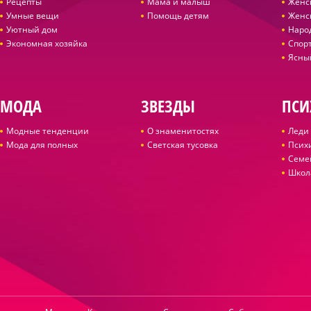
Рецепты
Мама и малыш
Женс
Умные вещи
Помощь детям
Женс
Уютный дом
Наро
Экономная хозяйка
Спор
Ясны
МОДА
ЗВЕЗДЫ
ПСИ
Модные тенденции
О знаменитостях
Леди 
Мода для полных
Светская тусовка
Псих
Семе
Школ