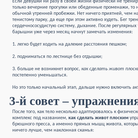
Если девушки ни разу в своей жизни физически не тренир
только вечерние прогулки или обеденные променажи, то 
обычной утренней пробежки. Нет ничего приятней, чем на
тенистому парку, да еще при этом активно худеть. Бег трен
сердечнососудистую систему, дыхание. После регулярных
барышни уже через месяц начнут замечать изменения:
1. легко будет ходить на далекие расстояния пешком;
2. подниматься по лестнице без отдышки;
3. больше не возникнет вопрос,
как сделать живот плоск
постепенно уменьшаться.
Но это только начальный этап, дальше нужно включить ак
3-й совет – упражнени
После того, как тело несколько адаптировалось к физичес
комплекс под названием,
как сделать живот плоским
упр
брюшного пресса, а именно прямых мышц живота, которые
ничего лучше, чем наклонная скамья: