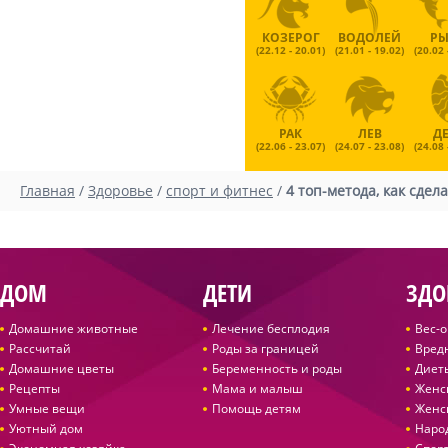
КОЗЕРОГ
ВОДОЛЕЙ
Р
(22.12 - 20.01)
(21.01 - 19.02)
(20.02 
РАК
ЛЕВ
Д
(22.06 - 23.07)
(24.07 - 23.08)
(24.08 
Главная
/
Здоровье
/
спорт и фитнес
/
4 топ-метода, как сдел
ДОМ
ДЕТИ
ЗДО
Домашние животные
Лечение бесплодия
Вес-
Рассчитай
Роды за границей
Вред
Домашние цветы
Беременность и роды
Диет
Рецепты
Мама и малыш
Женс
Умные вещи
Помощь детям
Женс
Уютный дом
Наро