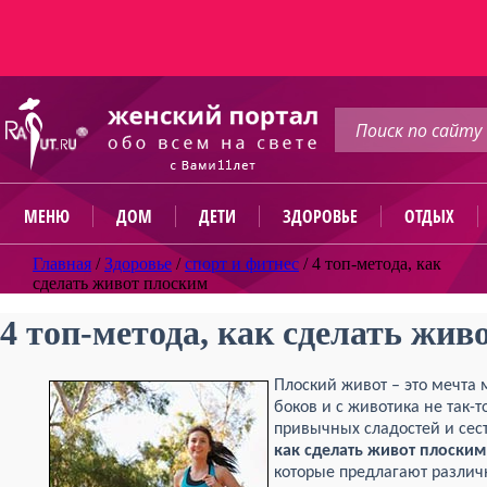
МЕНЮ
ДОМ
ДЕТИ
ЗДОРОВЬЕ
ОТДЫХ
Главная
/
Здоровье
/
спорт и фитнес
/
4 топ-метода, как
сделать живот плоским
4 топ-метода, как сделать жив
Плоский живот – это мечта 
боков и с животика не так-т
привычных сладостей и сест
как сделать живот плоским
которые предлагают разли