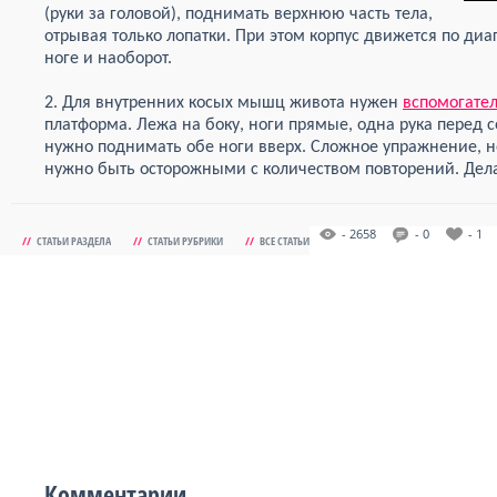
(руки за головой), поднимать верхнюю часть тела,
отрывая только лопатки. При этом корпус движется по диаг
ноге и наоборот.
2. Для внутренних косых мышц живота нужен
вспомогате
платформа. Лежа на боку, ноги прямые, одна рука перед с
нужно поднимать обе ноги вверх. Сложное упражнение, 
нужно быть осторожными с количеством повторений. Дел
- 2658
- 0
- 1
//
СТАТЬИ РАЗДЕЛА
//
СТАТЬИ РУБРИКИ
//
ВСЕ СТАТЬИ
Комментарии