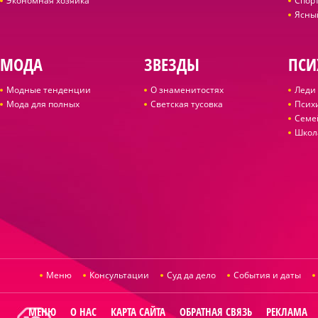
Экономная хозяйка
Спор
Ясны
МОДА
ЗВЕЗДЫ
ПСИ
Модные тенденции
О знаменитостях
Леди 
Мода для полных
Светская тусовка
Псих
Семе
Школ
Меню
Консультации
Суд да дело
События и даты
МЕНЮ
О НАС
КАРТА САЙТА
ОБРАТНАЯ СВЯЗЬ
РЕКЛАМА