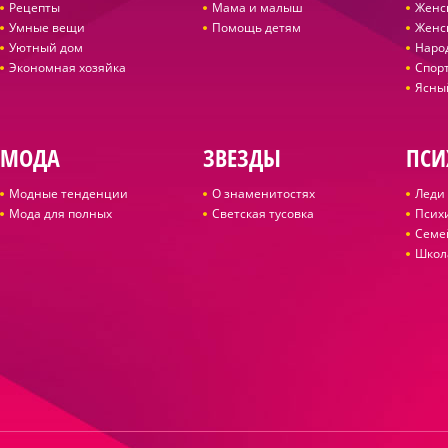
Рецепты
Мама и малыш
Женс
Умные вещи
Помощь детям
Женс
Уютный дом
Наро
Экономная хозяйка
Спор
Ясны
МОДА
ЗВЕЗДЫ
ПСИ
Модные тенденции
О знаменитостях
Леди 
Мода для полных
Светская тусовка
Псих
Семе
Школ