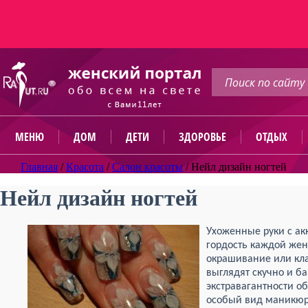
МЕНЮ
ДОМ
ДЕТИ
ЗДОРОВЬЕ
ОТДЫХ
Главная
/
Красота
/
Салон красоты
/
Нейл дизайн ногтей
Нейл дизайн ногтей
Ухоженные руки с ак
гордость каждой же
окрашивание или кл
выглядят скучно и б
экстравагантности о
особый вид маникюра