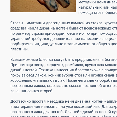
методики нейл дизай
натуральных или на
помощи страз, блесто
Стразы - имитации драгоценных камней из стекла, хруста
средства нейла дизайна ногтей бывают всевозможных от
по размеру стразы присоединяются к ногтю при помощи ла
украшений требуется дополнительное нанесение специаль
подбирается индивидуально в зависимости от общего цв
пластины.
Всевозможные блестки могут быть представлены в богат
При помощи звезд, сердечек, ромбиков, кружочков можн
дизайн ногтей. Техника нанесения блесток схожа с прикр
покрываются лаком; кончик зубочистки или иголки смачив
хорошенько утаптывают в лак. После чего слегка обраба
прозрачным лаком, стараясь не смазать основной оттенок
лака, наносится второй.
Достаточно простая методика нейл дизайна ногтей - апп
вида украшения наносятся на уже высохший лак. Для зак
прозрачного лака для ногтей. Для нейл дизайна ногтей с