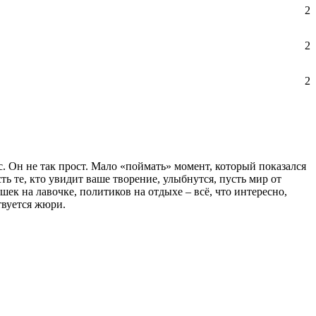
2
2
2
с. Он не так прост. Мало «поймать» момент, который показался
ь те, кто увидит ваше творение, улыбнутся, пусть мир от
ек на лавочке, политиков на отдыхе – всё, что интересно,
твуется жюри.