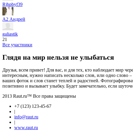
Rjhpbyf39
А2 Андрей
galiastik
21
Все участники
Глядя на мир нельзя не улыбаться
Друзья, всем привет! Для вас, и для тех, кто наблюдает мир ч
интересным, нужно написать несколько слов, или одно слово –
ваших фоток и слов станет теплей и радостней. Фотографироват
позитивно и вызывает улыбку. Будет замечательно, если шуточ
2013 Raut.ru™ Все права защищены
+7 (123) 123-45-67
|
info@raut.ru
|
www.raut.ru