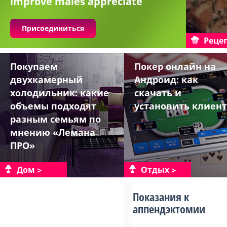
improve males appreciate
Присоединиться
Реце
Покупаем
Покер онлайн на
двухкамерный
Андроид: как
холодильник: какие
скачать и
объемы подходят
установить клиент
разным семьям по
мнению «Лемана
ПРО»
Дом
Отдых
Показания к
аппендэктомии