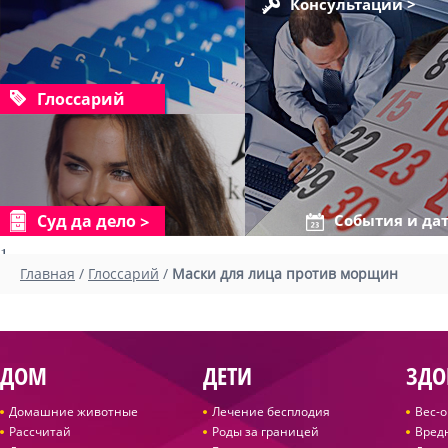
Консультации >
Глоссарий
Суд да дело
События и да
1
Главная
/
Глоссарий
/
Маски для лица против морщин
ДОМ
ДЕТИ
ЗДО
Домашние животные
Лечение бесплодия
Вес-
Рассчитай
Роды за границей
Вред