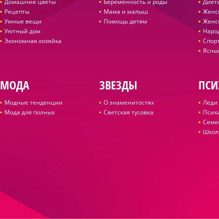
Домашние цветы
Беременность и роды
Диет
Рецепты
Мама и малыш
Женс
Умные вещи
Помощь детям
Женс
Уютный дом
Наро
Экономная хозяйка
Спор
Ясны
МОДА
ЗВЕЗДЫ
ПСИ
Модные тенденции
О знаменитостях
Леди 
Мода для полных
Светская тусовка
Псих
Семе
Школ