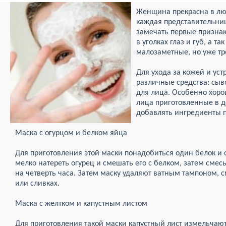
Женщина прекрасна в люб
каждая представительниц
замечать первые призна
в уголках глаз и губ, а т
малозаметные, но уже т
Для ухода за кожей и ус
различные средства: сыв
для лица. Особенно хор
лица приготовленные в 
добавлять ингредиенты 
Маска с огурцом и белком яйца
Для приготовления этой маски понадобиться один белок и
мелко натереть огурец и смешать его с белком, затем смес
на четверть часа. Затем маску удаляют ватным тампоном
или сливках.
Маска с желтком и капустным листом
Для приготовления такой маски капустный лист измельчаю