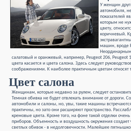
У женщин друг
автомобиля, н
показателей яв
которым не ну
цвету, относит
коричневый. Кр
экстравагантн
машин, вроде Po
Неординарным
салатовый и оранжевый, например, Peugeot 206, Peugeot 1
цвета касается и цвета салона. Здесь следует руководст
соображениями. К наиболее практичным цветам относят 
Цвет салона
Женщинам, которые недавно за рулем, следует остановит
Темная обивка не будет отвлекать внимание от дороги. 
автомобили и салоны, но, увы, такие машины встречаютс
практичны, но зато они расширяют пространство. Рассла
кремовые цвета. Кроме того, на фоне такой отделки очен
приборов. Объемность и воздушность окружения создает ч
светлых обивок - в недолговечности. Малейшее пятнышко