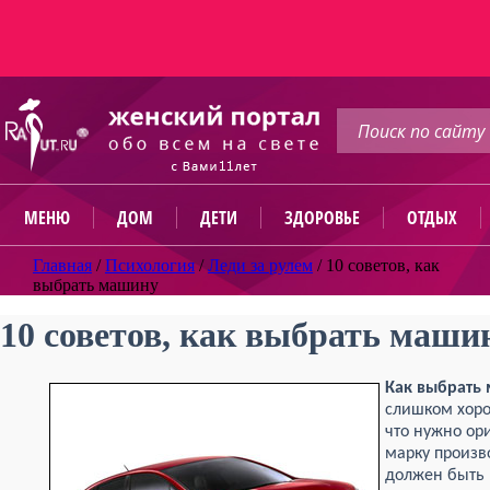
МЕНЮ
ДОМ
ДЕТИ
ЗДОРОВЬЕ
ОТДЫХ
Главная
/
Психология
/
Леди за рулем
/
10 советов, как
выбрать машину
10 советов, как выбрать маши
Как выбрать
слишком хоро
что нужно ор
марку произв
должен быть 