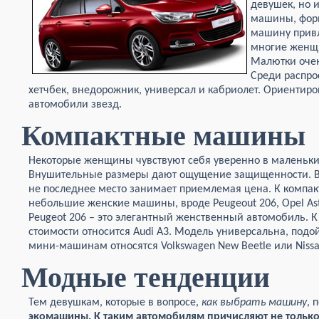
девушек, но 
машины, форм
машину привл
многие женщ
Малютки очен
Среди распро
хетчбек, внедорожник, универсал и кабриолет. Ориентиром
автомобили звезд.
Компактные машины
Некоторые женщины чувствуют себя уверенно в маленьки
Внушительные размеры дают ощущение защищенности. В
не последнее место занимает приемлемая цена. К компа
небольшие женские машины, вроде Peugeout 206, Opel Astra
Peugeot 206 – это элегантный женственный автомобиль. 
стоимости относится Audi A3. Модель универсальна, подо
мини-машинам относятся Volkswagen New Beetle или Nissa
Модные тенденции
Тем девушкам, которые в вопросе,
как выбрать машину
, 
экомашины. К таким автомобилям причисляют не только