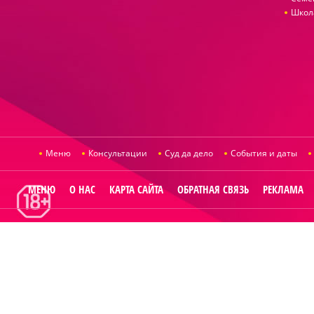
Школ
Меню
Консультации
Суд да дело
События и даты
МЕНЮ
О НАС
КАРТА САЙТА
ОБРАТНАЯ СВЯЗЬ
РЕКЛАМА
© 2014
Raut.ru
.