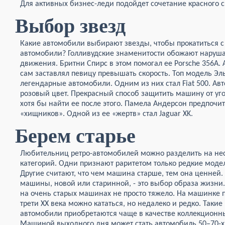
Для активных бизнес-леди подойдет сочетание красного 
Выбор звезд
Какие автомобили выбирают звезды, чтобы прокатиться 
автомобили? Голливудские знаменитости обожают нарушат
движения. Бритни Спирс в этом помогал ее Porsche 356A. 
сам заставлял певицу превышать скорость. Топ модель Э
легендарные автомобили. Одним из них стал Fiat 500. Ав
розовый цвет. Прекрасный способ защитить
машину от уг
хотя бы найти ее после этого. Памела Андерсон предпочит
«хищников». Одной из ее «жертв» стал Jaguar XK.
Берем старье
Любительниц ретро-автомобилей можно разделить на не
категорий. Одни признают раритетом только редкие моде
Другие считают, что чем машина старше, тем она ценней.
машины, новой или старинной, - это выбор образа жизни.
на очень старых машинах не просто тяжело. На машинке 
трети XX века можно кататься, но недалеко и редко. Такие
автомобили приобретаются чаще в качестве коллекционн
Машиной выходного дня может стать автомобиль 50–70-х 