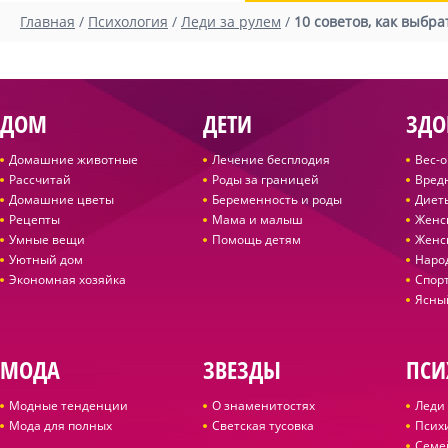
Главная
/
Психология
/
Леди за рулем
/
10 советов, как выбр
ДОМ
ДЕТИ
ЗДО
Домашние животные
Лечение бесплодия
Вес-
Рассчитай
Роды за границей
Вред
Домашние цветы
Беременность и роды
Диет
Рецепты
Мама и малыш
Женс
Умные вещи
Помощь детям
Женс
Уютный дом
Наро
Экономная хозяйка
Спор
Ясны
МОДА
ЗВЕЗДЫ
ПСИ
Модные тенденции
О знаменитостях
Леди 
Мода для полных
Светская тусовка
Псих
Семе