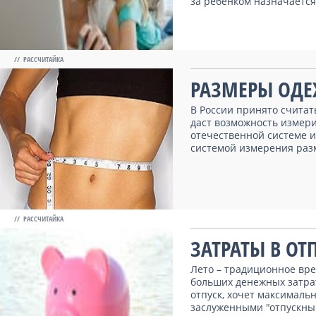
за ребенком назначается 
// РАССЧИТАЙКА
РАЗМЕРЫ ОД
В России принято считать
даст возможность измер
отечественной системе и
системой измерения разм
// РАССЧИТАЙКА
ЗАТРАТЫ В ОТ
Лето – традиционное вре
больших денежных затра
отпуск, хочет максималь
заслуженными "отпускны