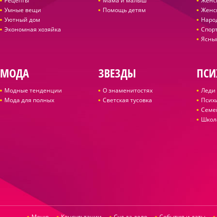
Рецепты
Мама и малыш
Женс
Умные вещи
Помощь детям
Женс
Уютный дом
Наро
Экономная хозяйка
Спор
Ясны
МОДА
ЗВЕЗДЫ
ПСИ
Модные тенденции
О знаменитостях
Леди 
Мода для полных
Светская тусовка
Псих
Семе
Школ
Меню
Консультации
Суд да дело
События и даты