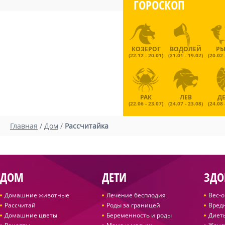
ГОРОСКОП
КОЗЕРОГ
ВОДОЛЕЙ
Р
(22.12 - 20.01)
(21.01 - 19.02)
(20.02 
РАК
ЛЕВ
Д
(22.06 - 23.07)
(24.07 - 23.08)
(24.08 
Главная
/
Дом
/
Рассчитайка
ДОМ
ДЕТИ
ЗДО
Домашние животные
Лечение бесплодия
Вес-
Рассчитай
Роды за границей
Вред
Домашние цветы
Беременность и роды
Диет