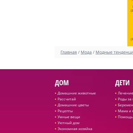
(
(
Главная
/
Мода
/
Модные тенденц
ДОМ
ДЕТИ
Домашние животные
Лечение
Рассчитай
Роды за
Домашние цветы
Беремен
Рецепты
Мама и
Умные вещи
Помощь
Уютный дом
Экономная хозяйка