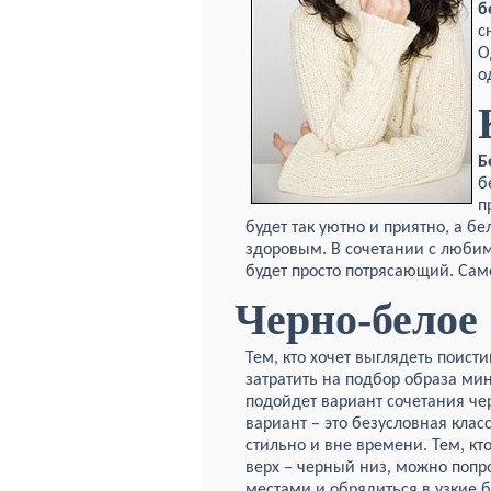
б
с
О
о
Б
б
п
будет так уютно и приятно, а б
здоровым. В сочетании с люб
будет просто потрясающий. Сам
Черно-белое
Тем, кто хочет выглядеть поист
затратить на подбор образа ми
подойдет вариант сочетания ч
вариант – это безусловная класс
стильно и вне времени. Тем, кт
верх – черный низ, можно попр
местами и обрядиться в узкие 