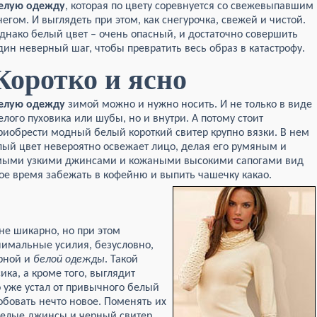
елую одежду
, которая по цвету соревнуется со свежевыпавшим
негом. И выглядеть при этом, как снегурочка, свежей и чистой.
днако белый цвет – очень опасный, и достаточно совершить
дин неверный шаг, чтобы превратить весь образ в катастрофу.
Коротко и ясно
елую одежду
зимой можно и нужно носить. И не только в виде
елого пуховика или шубы, но и внутри. А потому стоит
риобрести модный белый короткий свитер крупно вязки. В нем
елый цвет невероятно освежает лицо, делая его румяным и
имыми узкими джинсами и кожаными высокими сапогами вид
ое время забежать в кофейню и выпить чашечку какао.
ине шикарно, но при этом
нимальные усилия, безусловно,
ерной и
белой одежды
. Такой
ика, а кроме того, выглядит
о уже устал от привычного белый
обовать нечто новое. Поменять их
белые джинсы и черный свитер.