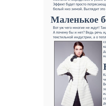
Эффект будет просто потрясающ
белый низ зимой. Выглядит это 
Маленькое б
Вот уж чего многие не ждут! Так
А почему бы и нет? Ведь речь 
текстильной индустрии, а о теп
с
к
д
н
К
ч
В
з
и
с
д