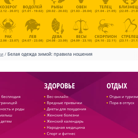
КОЗЕРОГ
ВОДОЛЕЙ
РЫБЫ
ОВЕН
ТЕЛЕЦ
БЛИЗНЕ
22.12 - 20.01)
(21.01 - 19.02)
(20.02 - 20.03)
(21.03 - 20.04)
(21.04 - 21.05)
(22.05 - 21.0
РАК
ЛЕВ
ДЕВА
ВЕСЫ
СКОРПИОН
СТРЕЛЕ
22.06 - 23.07)
(24.07 - 23.08)
(24.08 - 23.09)
(24.09 - 23.10)
(24.10 - 22.11)
(23.11 - 21.1
ии
/
Белая одежда зимой: правила ношения
ЗДОРОВЬЕ
ОТДЫХ
 бесплодия
Вес-онлайн
Отдых и туризм
 границей
Вредные привычки
Пора в отпуск
ность и роды
Диеты для похудения
 малыш
Женские болезни
 детям
Женский календарь
Народная медицина
Спорт и фитнес