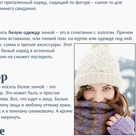
от приталенный наряд, сидящий по фигуре – самое то для
имнего свидания.
сить
белую одежду
зимой – это в сочетании с золотом. Причем
ыми вставками, или тонкий пояс на куртке или одежде под ней,
 сумка и прочие аксессуары. Этот
т белый наряд в истинный
тим не сможет поспорить:
ор
 носить белое зимой – это
р. Это может быть и простая
пка. Все, что идет к лицу. Белые
типу лица и любому оттенку кожи,
к и к темному оливковому. А кроме
т мерзнуть.
е