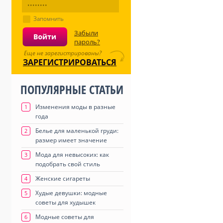
Запомнить
Забыли
пароль?
Еще не зарегистрированы?
ЗАРЕГИСТРИРОВАТЬСЯ
ПОПУЛЯРНЫЕ СТАТЬИ
Изменения моды в разные
1
года
Белье для маленькой груди:
2
размер имеет значение
Мода для невысоких: как
3
подобрать свой стиль
Женские сигареты
4
Худые девушки: модные
5
советы для худышек
Модные советы для
6