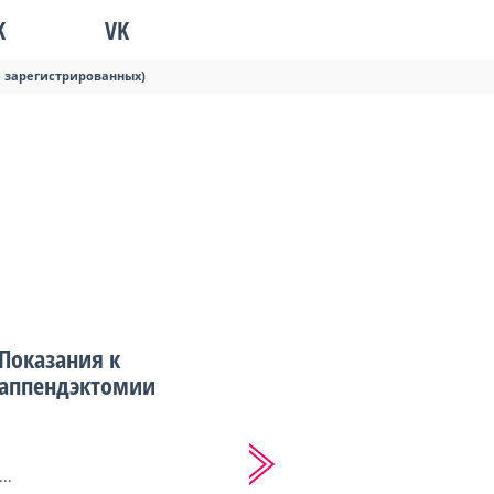
K
VK
я зарегистрированных)
Показания к
аппендэктомии
...