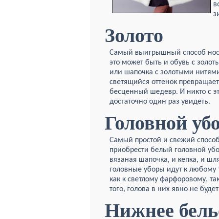
в
з
Золото
Самый выигрышный способ но
это может быть и обувь с золот
или шапочка
с золотыми нитями,
светящийся оттенок превращае
бесценный шедевр. И никто с э
достаточно один раз увидеть.
Головной уб
Самый простой и свежий способ
приобрести белый головной убо
вязаная шапочка, и кепка, и шля
головные уборы идут к любому 
как к светлому фарфоровому, та
того, голова в них явно не буде
Нижнее бель