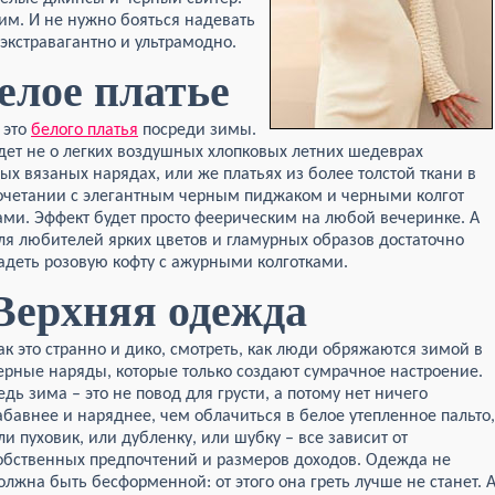
им. И не нужно бояться надевать
экстравагантно и ультрамодно.
елое платье
 это
белого платья
посреди зимы.
идет не о легких воздушных хлопковых летних шедеврах
лых вязаных нарядах, или же платьях из более толстой ткани в
очетании с элегантным черным пиджаком и черными колгот
ами. Эффект будет просто феерическим на любой вечеринке. А
ля любителей ярких цветов и гламурных образов достаточно
адеть розовую кофту с ажурными колготками.
Верхняя одежда
ак это странно и дико, смотреть, как люди обряжаются зимой в
ерные наряды, которые только создают сумрачное настроение.
едь зима – это не повод для грусти, а потому нет ничего
абавнее и наряднее, чем облачиться в белое утепленное пальто,
ли пуховик, или дубленку, или шубку – все зависит от
обственных предпочтений и размеров доходов. Одежда не
олжна быть бесформенной: от этого она греть лучше не станет. 