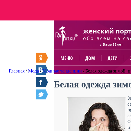
МЕНЮ
ДОМ
ДЕТИ
Главная
/
Мода
/
Модные тенденции
/
Белая одежда зимой: 
Белая одежда зим
З
с
п
с
О
и