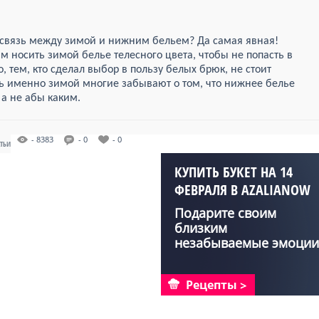
 связь между зимой и нижним бельем? Да самая явная!
 носить зимой белье телесного цвета, чтобы не попасть в
, тем, кто сделал выбор в пользу белых брюк, не стоит
дь именно зимой многие забывают о том, что нижнее белье
а не абы каким.
- 8383
- 0
- 0
АТЬИ
КУПИТЬ БУКЕТ НА 14
ФЕВРАЛЯ В AZALIANOW
Подарите своим
близким
незабываемые эмоции
с букетами от Aza...
Рецепты