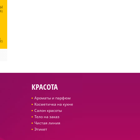
ЦЫ
6)
Ц
2)
КРАСОТА
Ароматы и парфюм
Косметичка на кухне
Салон красоты
Тело на заказ
Чистая линия
Этикет