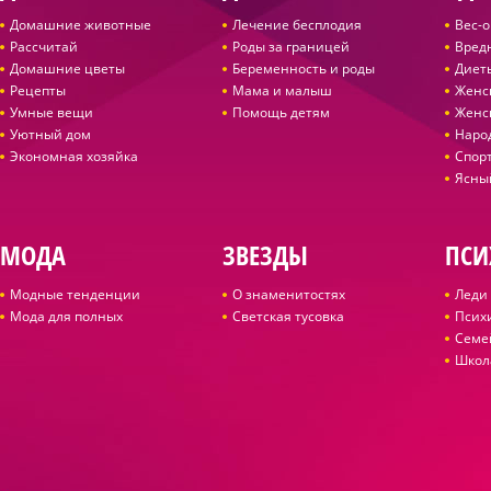
Домашние животные
Лечение бесплодия
Вес-
Рассчитай
Роды за границей
Вред
Домашние цветы
Беременность и роды
Диет
Рецепты
Мама и малыш
Женс
Умные вещи
Помощь детям
Женс
Уютный дом
Наро
Экономная хозяйка
Спор
Ясны
МОДА
ЗВЕЗДЫ
ПСИ
Модные тенденции
О знаменитостях
Леди 
Мода для полных
Светская тусовка
Псих
Семе
Школ