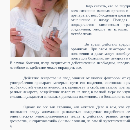
Надо сказать, что во внут
всех жизненно важных органов и 
препарата с несоблюдением дозы я
отношению к плоду. Попадая в
подвергаются химическим тра
соединения, каждое из которых
метаболизма.
Во время действия средст
организма. При этом некоторые к
положении и даже могут погибну
присущие большинству лекарств и 
В случае болезни, когда медикамент действительно необходим, неред
лечебное воздействие может оправдать все.
Действие лекарства на плод зависит от многих факторов: от 
употребления препарата матерью, пути его введения, состояния ор
особенностей чувствительности к препарату и свойства самого препа
разных лекарств, воздействие которых на плод в полной мере не изуч
сложны, нуждаются в немалых денежных вложениях, а в большинстве с
Однако не все так страшно, как кажется. Дело в том, что 
позволяют плоду аномально развиваться вследствие воздействия л
генетическую невосприимчивость плода к действию разных лекар
дозировка, «некритический» (иными словами, не самый чувствительный
ф