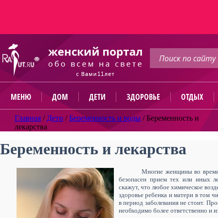
МЕНЮ
ДОМ
ДЕТИ
ЗДОРОВЬЕ
ОТДЫХ
Главная
/
Дети
/
Беременность и роды
/
Беременность и
лекарства
Беременность и лекарства
Многие женщины во время 
безопасен прием тех или иных ле
скажут, что любое химическое возд
здоровье ребенка и матери в том чи
в период заболевания не стоит. П
необходимо более ответственно и и