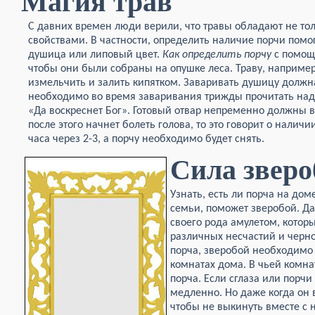
Магия трав
С давних времен люди верили, что травы обладают не то
свойствами. В частности, определить наличие порчи помог
душица или липовый цвет.
Как определить порчу
с помощ
чтобы они были собраны на опушке леса. Траву, наприме
измельчить и залить кипятком. Заваривать душицу должн
необходимо во время заваривания трижды прочитать над
«Да воскреснет Бог». Готовый отвар непременно должны в
после этого начнет болеть голова, то это говорит о налич
часа через 2-3, а порчу необходимо будет снять.
Сила зверо
Узнать, есть ли порча на дом
семьи, поможет зверобой. Да
своего рода амулетом, котор
различных несчастий и черной
порча, зверобой необходимо 
комнатах дома. В чьей комнат
порча. Если сглаза или порчи
медленно. Но даже когда он в
чтобы не выкинуть вместе с 