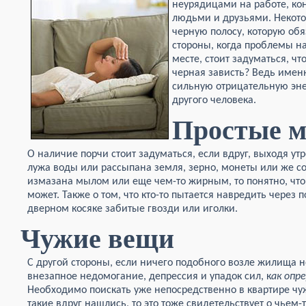
неурядицами на работе, ко
людьми и друзьями. Некот
черную полосу, которую обя
стороны, когда проблемы н
месте, стоит задуматься, чт
черная зависть? Ведь имен
сильную отрицательную эне
другого человека.
Простые 
О наличие порчи стоит задуматься, если вдруг, выходя ут
лужа воды или рассыпана земля, зерно, монеты или же со
измазана мылом или еще чем-то жирным, то понятно, что 
может. Также о том, что кто-то пытается навредить через 
дверном косяке забитые гвозди или иголки.
Чужие вещи
С другой стороны, если ничего подобного возле жилища н
внезапное недомогание, депрессия и упадок сил, к
ак опр
Необходимо поискать уже непосредственно в квартире чу
такие вдруг нашлись, то это тоже свидетельствует о чьем