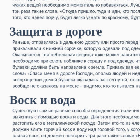
чужих вещей необходимо моментально избавляться. Лучше
три раза такие слова: «Откуда пришло, туда и иди, кто посл
того, кто навел порчу, будет легко узнать по красному, бу
Защита в дороге
Раньше, отправляясь в дальнюю дорогу или просто пере
прикалывали к нижней сорочке, которую одевали под оде
Оказывается, эта небольшая вещица тоже может защитить 
необходимо приколоть поближе к сердцу и под одежду, чт
булавки должна быть направлена к земле. Прикалывая е
слова: «Спаси меня в дороге Господи, от злых людей и не
возвращении домой булавка оказалась расстегнутой, то это
вообще не оказалось на месте – видимо, кто-то пытался н
Воск и вода
Существуют самые разные способы определения наличия п
выяснить с помощью воска и воды. Для этого необходимо
растопить его в металлической посуде. Затем кто-то из ч
должен влить горячий воск в воду над головой того, у ког
вливая воск, он должен повторить три раза такие слова:
«