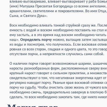
вливаю-выговариваю, вливает-выговаривает у раба Божь
(имя) Матушка Пресвятая Богородица со всеми ангелами,
архангелами, святителями и покровителями. Во имя Отца,
Сына, и Святого Духа».
Воск необходимо вливать тонкой струйкой сразу же. После
емкость с водой и воском необходимо поставить на стол и
ему застыть, а в это время над воском необходимо читать
наш».
Определить порчу
можно, вытащив затем застывш
из воды и посмотрев, что получилось. Если восковая отлив
ровная со всех сторон, гладкая и одного цвета, то это гово
отсутствии порчи, а неприятности случились сами собой.
О наличии порчи говорят всевозможные шарики, шашечк
наросты разнообразных форм, расположенные сверху вни
крупный нарост говорит о сильном проклятии, а множеств
свидетельствуют о том, что негативная энергетика идет от
регулярно наводит порчу. Рваные края восковой отливки св
порчу на судьбу. Чтобы очистить свою жизнь от чужого в
необходимо сжечь, предварительно завернув в плотную бу
сделать, то воск необходимо закопать там, где никто никог