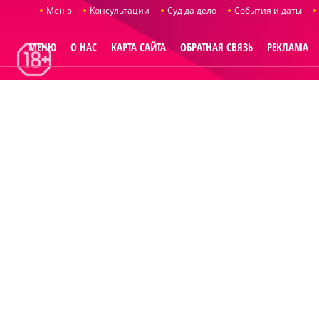
Меню
Консультации
Суд да дело
События и даты
МЕНЮ
О НАС
КАРТА САЙТА
ОБРАТНАЯ СВЯЗЬ
РЕКЛАМА
© 2014
Raut.ru
.