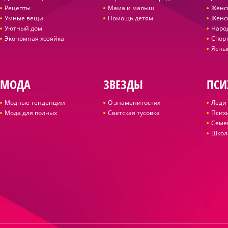
Рецепты
Мама и малыш
Женс
Умные вещи
Помощь детям
Женс
Уютный дом
Наро
Экономная хозяйка
Спор
Ясны
МОДА
ЗВЕЗДЫ
ПСИ
Модные тенденции
О знаменитостях
Леди 
Мода для полных
Светская тусовка
Псих
Семе
Школ