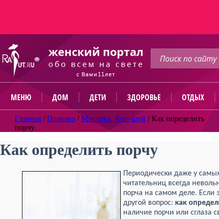
МЕНЮ
ДОМ
ДЕТИ
ЗДОРОВЬЕ
ОТДЫХ
Главная
/
Полезно
/
Мистика, Фен-шуй
/
Как определить
порчу
Как определить порчу
Периодически даже у самых
читательниц всегда невольн
порча на самом деле. Если э
другой вопрос:
как определ
наличие порчи или сглаза 