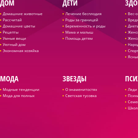
ДОМ
ДЕТИ
ЗДО
Домашние животные
Лечение бесплодия
Вес-
Рассчитай
Роды за границей
Вред
Домашние цветы
Беременность и роды
Диет
Рецепты
Мама и малыш
Женс
Умные вещи
Помощь детям
Женс
Уютный дом
Наро
Экономная хозяйка
Спор
Ясны
МОДА
ЗВЕЗДЫ
ПСИ
Модные тенденции
О знаменитостях
Леди 
Мода для полных
Светская тусовка
Псих
Семе
Школ