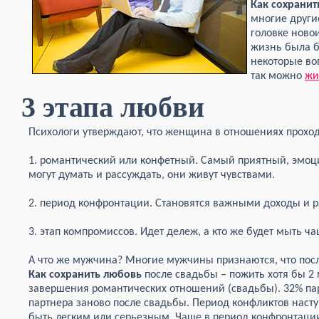
Как сохранит
многие други
головке ново
жизнь была б
некоторые во
так можно
жи
3 этапа любви
Психологи утверждают, что женщина в отношениях проходи
1. романтический или конфетный. Самый приятный, эмо
могут думать и рассуждать, они живут чувствами.
2. период конфронтации. Становятся важными доходы и р
3. этап компромиссов. Идет дележ, а кто же будет мыть ча
А что же мужчина? Многие мужчины признаются, что после
Как сохранить любовь
после свадьбы – пожить хотя бы 2 
завершения романтических отношений (свадьбы). 32% пар
партнера заново после свадьбы. Период конфликтов насту
быть легким или серьезным. Чаще в период конфронтац