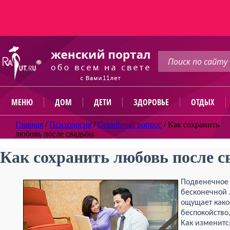
МЕНЮ
ДОМ
ДЕТИ
ЗДОРОВЬЕ
ОТДЫХ
Главная
/
Психология
/
Семейный вопрос
/
Как сохранить
любовь после свадьбы
Как сохранить любовь после 
Подвенечное 
бесконечной 
ощущает какое
беспокойство
Как изменитс