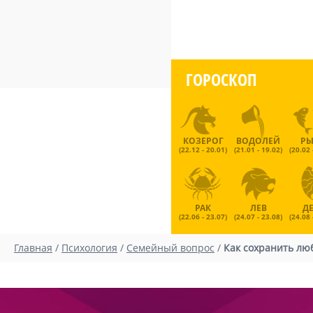
ГОРОСКОП
КОЗЕРОГ
ВОДОЛЕЙ
Р
(22.12 - 20.01)
(21.01 - 19.02)
(20.02 
РАК
ЛЕВ
Д
(22.06 - 23.07)
(24.07 - 23.08)
(24.08 
Главная
/
Психология
/
Семейный вопрос
/
Как сохранить лю