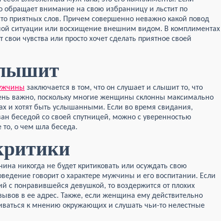
о обращает внимание на свою избранницу и льстит по
то приятных слов. Причем совершенно неважно какой повод
дной ситуации или восхищение внешним видом. В комплиментах
вои чувства или просто хочет сделать приятное своей
слышит
мужчины
заключается в том, что он слушает и слышит то, что
очень важно, поскольку многие женщины склонны максимально
вах и хотят быть услышанными. Если во время свидания,
ан беседой со своей спутницей, можно с уверенностью
 то, о чем шла беседа.
критики
ина никогда не будет критиковать или осуждать свою
оведение говорит о характере мужчины и его воспитании. Если
й с понравившейся девушкой, то воздержится от плохих
зывов в ее адрес. Также, если женщина ему действительно
шиваться к мнению окружающих и слушать чьи-то нелестные