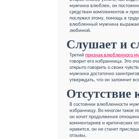
мужчина влюблен, он постоянн
средствам комплиментов и прос
послужил этому, помощь в тру
влюбленный мужчина выражает с
любимой.
Слушает и 
Третий
признак влюбленного 
говорит его избранница. Это 
открыто говорить о своих чувст
мужчина достаточно заинтригов
утверждать, что он запомнит все
Отсутствие 
В состоянии влюбленности мужч
избранницу. Во многом такое п
он хочет продолжения отношени
комментариев и критических от
нравится, он не станет прислу
отзывы.