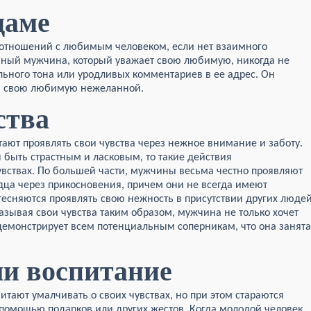
даме
 отношений с любимым человеком, если нет взаимного
нный мужчина, который уважает свою любимую, никогда не
ьного тона или уродливых комментариев в ее адрес. Он
ть свою любимую нежеланной.
ства
ют проявлять свои чувства через нежное внимание и заботу.
 быть страстным и ласковым, то такие действия
чувствах. По большей части, мужчины весьма честно проявляют
дца через прикосновения, причем они не всегда имеют
стесняются проявлять свою нежность в присутствии других люде
азывая свои чувства таким образом, мужчина не только хочет
емонстрирует всем потенциальным соперникам, что она занята
и воспитание
тают умалчивать о своих чувствах, но при этом стараются
 помощью подарков или других жестов. Когда молодой человек