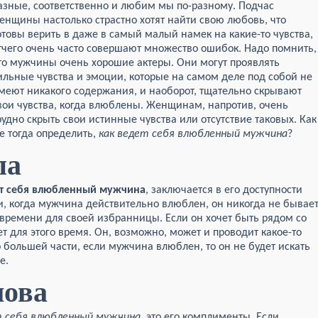
азные, соответственно и любим мы по-разному. Подчас
енщины настолько страстно хотят найти свою любовь, что
отовы верить в даже в самый малый намек на какие-то чувства,
тчего очень часто совершают множество ошибок. Надо помнить,
то мужчины очень хорошие актеры. Они могут проявлять
ильные чувства и эмоции, которые на самом деле под собой не
меют никакого содержания, и наоборот, тщательно скрывают
вои чувства, когда влюблены. Женщинам, напротив, очень
рудно скрыть свои истинные чувства или отсутствие таковых. Как
е тогда определить,
как ведет себя влюбленный мужчина
?
па
ет себя влюбленный мужчина
, заключается в его доступности
, когда мужчина действительно влюблен, он никогда не бывае
 времени для своей избранницы. Если он хочет быть рядом со
т для этого время. Он, возможно, может и проводит какое-то
 большей части, если мужчина влюблен, то он не будет искать
е.
лова
т себя влюбленный мужчина
, это его комплименты. Если