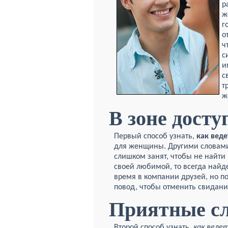
р
ж
г
о
ч
с
и
с
т
ж
В зоне досту
Первый способ узнать,
как вед
для женщины. Другими словами
слишком занят, чтобы не найти
своей любимой, то всегда найде
время в компании друзей, но по
повод, чтобы отменить свидани
Приятные с
Второй способ узнать,
как веде