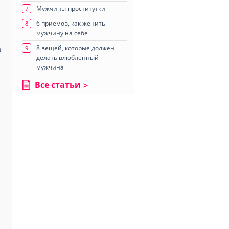
Мужчины-проститутки
7
6 приемов, как женить
8
мужчину на себе
8 вещей, которые должен
9
а
делать влюбленный
мужчина
Все статьи