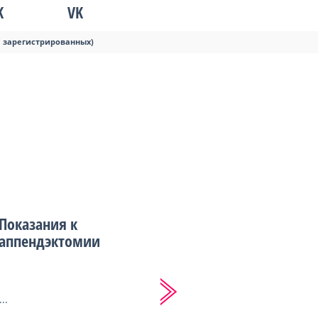
K
VK
я зарегистрированных)
Показания к
аппендэктомии
...