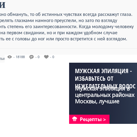
и
но обмануть, то об истинных чувствах всегда расскажут глаза.
елять глазками намного преуспели, но зато по взгляду
ь степень его заинтересованности. Когда молодому человеку
о на первом свидании, но и при каждом удобном случае
ь ее с головы до ног или просто встретится с ней взглядом.
- 18188
- 0
- 0
АТЬИ
МУЖСКАЯ ЭПИЛЯЦИЯ -
ИЗБАВЬТЕСЬ ОТ
НЕЖЕЛАТЕЛЬНЫХ ВОЛОС
Мужская эпиляция в
НАВСЕГДА!
центральных районах
Москвы, лучшие
способ...
Рецепты