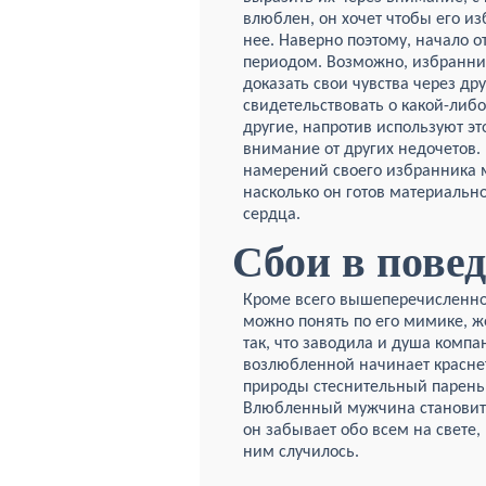
влюблен, он хочет чтобы его из
нее. Наверно поэтому, начало 
периодом. Возможно, избранник
доказать свои чувства через др
свидетельствовать о какой-либ
другие, напротив используют эт
внимание от других недочетов.
намерений своего избранника м
насколько он готов материальн
сердца.
Сбои в пове
Кроме всего вышеперечисленног
можно понять по его мимике, же
так, что заводила и душа комп
возлюбленной начинает краснет
природы стеснительный парень 
Влюбленный мужчина становитс
он забывает обо всем на свете, 
ним случилось.