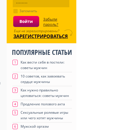
Запомнить
Забыли
пароль?
Еще не зарегистрированы?
ЗАРЕГИСТРИРОВАТЬСЯ
ПОПУЛЯРНЫЕ СТАТЬИ
Как вести себя в постели:
1
советы мужчин
10 советов, как завоевать
2
сердце мужчины
й
Как нужно правильно
3
целоваться: советы мужчин
Продление полового акта
4
Сексуальные ролевые игры
5
или чего хотят мужчины
Мужской оргазм
6