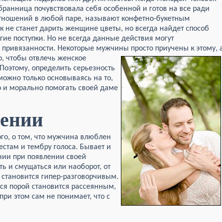
бранница почувствовала себя особенной и готов на все ради
отношений в любой паре, называют конфетно-букетным
 не станет дарить женщине цветы, но всегда найдет способ
угие поступки. Но не всегда данные действия могут
о привязанности. Некоторые мужчины просто приучены к этому,
о, чтобы отвлечь женское
 Поэтому, определить серьезность
ожно только основываясь на то,
о и морально помогать своей даме
дении
о, о том, что мужчина влюблен
стам и тембру голоса. Бывает и
ании при появлении своей
ь и смущаться или наоборот, от
становится гипер-разговорчивым.
я порой становится рассеянным,
при этом сам не понимает, что с