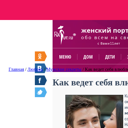
МЕНЮ
ДОМ
ДЕТИ
Главная
/
Любовь
/
Мужские секреты
/
Как ведет себя влюб
Как ведет себя в
К
о
и
м
с
Н