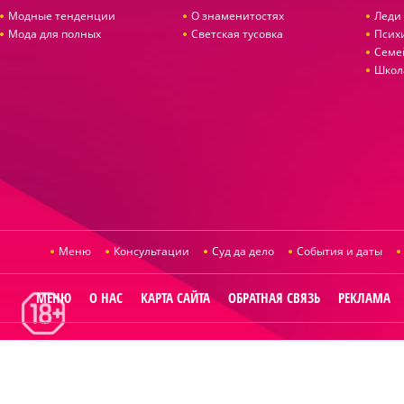
Модные тенденции
О знаменитостях
Леди 
Мода для полных
Светская тусовка
Псих
Семе
Школ
Меню
Консультации
Суд да дело
События и даты
МЕНЮ
О НАС
КАРТА САЙТА
ОБРАТНАЯ СВЯЗЬ
РЕКЛАМА
© 2014
Raut.ru
.