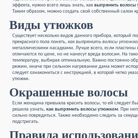
эффекта, нужно всего лишь знать, как
выпрямить
волосы
Таким образом, можно создать свой собственный салон к
Виды утюжков
Существует несколько видов данного прибора, который 
прекрасного пола понять,
как
выпрямить
волосы
утюжко
металлическими насадками. Лучше всего, если пластины 
отличаются по цене, но не нанесут вреда волосам. На та
температуру, выбирая оптимальную. Важно постоянно об
режим, иначе при сильном нагревании дама может испорт
следует ознакомиться с инструкцией, в которой четко ука
утюжки.
Окрашенные волосы
Если женщина привыкла красить волосы, то ей следует бы
решила узнать,
как
выпрямить
волосы
утюжком
. При не
сильно повредиться. Также необходимо следить за секущ
подстригать.
Правила использован