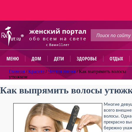
МЕНЮ
ДОМ
ДЕТИ
ЗДОРОВЬЕ
ОТДЫХ
Главная
/
Красота
/
Чистая линия
/
Как выпрямить волосы
утюжком
Как выпрямить волосы утюж
Многие девуш
всего внешне
волосы. Одна
прекрасно вы
бережно ухаж