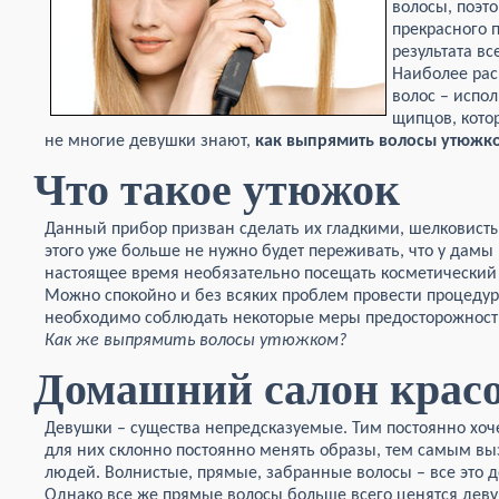
волосы, поэт
прекрасного 
результата в
Наиболее ра
волос – испо
щипцов, кото
не многие девушки знают,
как
выпрямить
волосы
утюжк
Что такое утюжок
Данный прибор призван сделать их гладкими, шелковист
этого уже больше не нужно будет переживать, что у дамы
настоящее время необязательно посещать косметический 
Можно спокойно и без всяких проблем провести процедуру
необходимо соблюдать некоторые меры предосторожности
Как
же
выпрямить
волосы
утюжком?
Домашний салон крас
Девушки – существа непредсказуемые. Тим постоянно хоче
для них склонно постоянно менять образы, тем самым вы
людей. Волнистые, прямые, забранные волосы – все это 
Однако все же прямые волосы больше всего ценятся деву