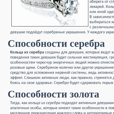
оберега от сг
лекарей. Коль
или иной оде
В зависимост
выбираться
к
с различными
девушке подойдут серебряные украшения. У каждого укр
Способности серебра
Кольца из серебра
созданы для девушек, которые ведут 
поведения таких девушек будет сильная жестикуляция, гр
особенностям чересчур энергичных людей можно отнести 
розовые щеки. Серебряное колечко или другое украшение 
средство для успокоения нервной системы, ведь активно
эффект. Слишком активные люди, как правило, стремятся д
боясь на свое здоровье. Серебро будет сдерживать порыв
Способности золота
Тогда, как
кольца из серебра
подходят активным девушкам
апатичные особы, которые имеют такие особенности в п
медленное произнесение каждого слова и неторопливые 