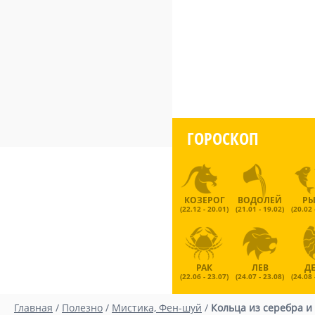
ГОРОСКОП
КОЗЕРОГ
ВОДОЛЕЙ
Р
(22.12 - 20.01)
(21.01 - 19.02)
(20.02 
РАК
ЛЕВ
Д
(22.06 - 23.07)
(24.07 - 23.08)
(24.08 
Главная
/
Полезно
/
Мистика, Фен-шуй
/
Кольца из серебра и