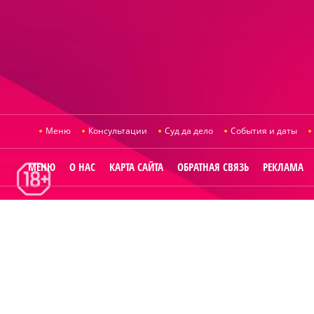
Меню
Консультации
Суд да дело
События и даты
МЕНЮ
О НАС
КАРТА САЙТА
ОБРАТНАЯ СВЯЗЬ
РЕКЛАМА
© 2014
Raut.ru
.