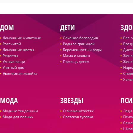
ДОМ
ДЕТИ
ЗДО
Домашние животные
Лечение бесплодия
Вес-
Рассчитай
Роды за границей
Вред
Домашние цветы
Беременность и роды
Диет
Рецепты
Мама и малыш
Женс
Умные вещи
Помощь детям
Женс
Уютный дом
Наро
Экономная хозяйка
Спор
Ясны
МОДА
ЗВЕЗДЫ
ПСИ
Модные тенденции
О знаменитостях
Леди 
Мода для полных
Светская тусовка
Псих
Семе
Школ