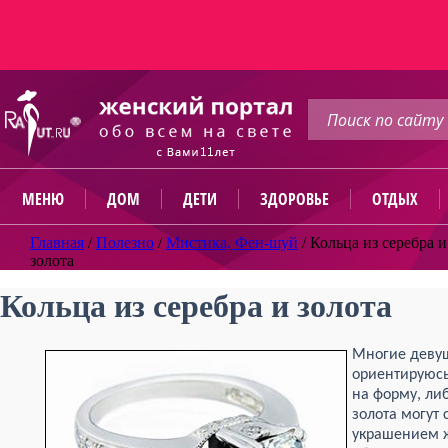
МЕНЮ
ДОМ
ДЕТИ
ЗДОРОВЬЕ
ОТДЫХ
Главная
/
Полезно
/
Мистика, Фен-шуй
/
Кольца из серебра и
золота
Кольца из серебра и золота
Многие деву
ориентируюсь
на форму, ли
золота могут
украшением ж