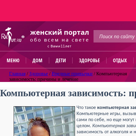
МЕНЮ
ДОМ
ДЕТИ
ЗДОРОВЬЕ
ОТДЫХ
Главная
/
Здоровье
/
Вредные привычки
/
Компьютерная
зависимость: причины и лечение
Компьютерная зависимость: п
Что такое
компьютерная
за
Компьютерные игры, вызыв
сами по себе, но еще могут
целом.
Компьютерная
зав
зависимость от алкоголя и н