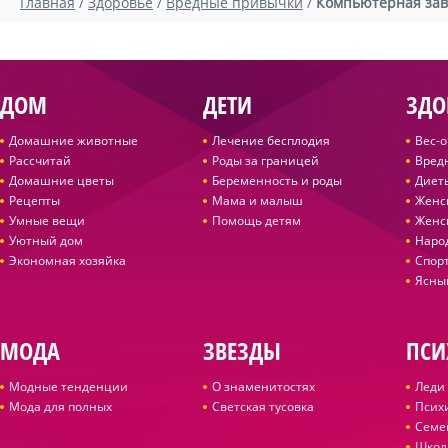
Главная
/
Здоровье
/
Вредные привычки
/
Компьютерная зав
ДОМ
ДЕТИ
ЗДО
Домашние животные
Лечение бесплодия
Вес-
Рассчитай
Роды за границей
Вред
Домашние цветы
Беременность и роды
Диет
Рецепты
Мама и малыш
Женс
Умные вещи
Помощь детям
Женс
Уютный дом
Наро
Экономная хозяйка
Спор
Ясны
МОДА
ЗВЕЗДЫ
ПСИ
Модные тенденции
О знаменитостях
Леди 
Мода для полных
Светская тусовка
Псих
Семе
Школ