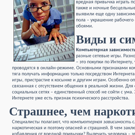
вредная привычка играть п
также и ночные бесцельные
выявили еще одну зависимо
пола – украшение рабочего
обоями.
Виды и с
Компьютерная
зависимост
разные сетевые игры. Разн
– это покупки по Интернету,
проводятся в онлайн-режиме. Основными признаками ко
тяга получать информацию только посредством Интернет
игры, пристрастие к косынке и другим играм. Особенно о
связанная с отсутствием общения в реальной жизни. Для
социальных сетях – единственный способ не сойти с ума.
Интернете уже есть признак психического расстройства.
Страшнее, чем наркот
Специалисты полагают, что
компьютерная
зависимость
с
наркотическая и поэтому опасней и страшней. В чем зак
избавления от вредной привычки? Вылечить человека – э