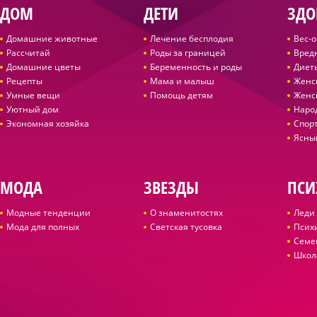
ДОМ
ДЕТИ
ЗДО
Домашние животные
Лечение бесплодия
Вес-
Рассчитай
Роды за границей
Вред
Домашние цветы
Беременность и роды
Диет
Рецепты
Мама и малыш
Женс
Умные вещи
Помощь детям
Женс
Уютный дом
Наро
Экономная хозяйка
Спор
Ясны
МОДА
ЗВЕЗДЫ
ПСИ
Модные тенденции
О знаменитостях
Леди 
Мода для полных
Светская тусовка
Псих
Семе
Школ