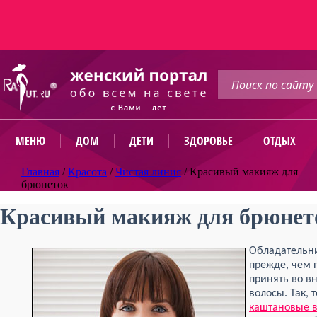
МЕНЮ
ДОМ
ДЕТИ
ЗДОРОВЬЕ
ОТДЫХ
Главная
/
Красота
/
Чистая линия
/
Красивый макияж для
брюнеток
Красивый макияж для брюнет
Обладательн
прежде, чем 
принять во в
волосы. Так, 
каштановые 