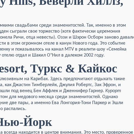
y Hills, Беверли Хиллз,
омкими свадьбами среди знаменитостей. Так, именно в этом
ден сыграли свое торжество (хотя фактически церемония
онела Ричи, отца невесты). Оззи и Шэрон Осборн заново давал
ти в этом огромном отеле в канун Нового года. Это событие
енку и показывалось на канал MTV в реалити-шоу «Семейка
 отелю отдал и Шакил О"Нил в далеком 2002 году.
esort, Туркс & Кайкос
склюзивным на Карибах. Здесь предпочитают отдыхать такие
, как Джастин Тимберлейк, Джулия Робертс, Зак Эфрон, и
пошли под венец Бен Аффлек и Дженнифер Гарнер.
Курорт
стом для медового месяца среди знаменитостей. Однако
едние две пары, а именно Ева Лонгория-Тони Паркер и Эшли
о распались.
 Нью-Йорк
а всегда находится в центре внимания. Это место, проверенное