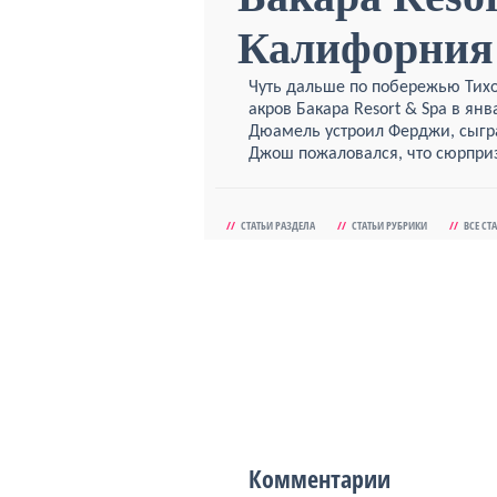
Калифорния
Чуть дальше по побережью Тихо
акров Бакара Resort & Spa в я
Дюамель устроил Ферджи, сыгра
Джош пожаловался, что сюрприз
//
СТАТЬИ РАЗДЕЛА
//
СТАТЬИ РУБРИКИ
//
ВСЕ СТ
Комментарии