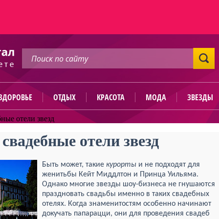
ЗДОРОВЬЕ
ОТДЫХ
КРАСОТА
МОДА
ЗВЕЗДЫ
ные отели звезд
свадебные отели звезд
Быть может, такие
курорты
и не подходят для
женитьбы Кейт Миддлтон и Принца Уильяма.
Однако многие звезды шоу-бизнеса не гнушаются
праздновать свадьбы именно в таких свадебных
отелях. Когда знаменитостям особенно начинают
докучать папарацци, они для проведения свадеб