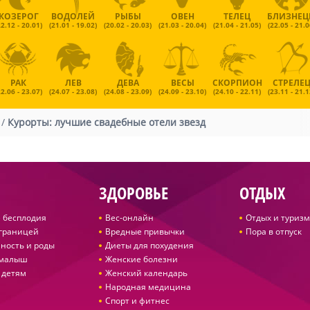
КОЗЕРОГ
ВОДОЛЕЙ
РЫБЫ
ОВЕН
ТЕЛЕЦ
БЛИЗНЕ
22.12 - 20.01)
(21.01 - 19.02)
(20.02 - 20.03)
(21.03 - 20.04)
(21.04 - 21.05)
(22.05 - 21.0
РАК
ЛЕВ
ДЕВА
ВЕСЫ
СКОРПИОН
СТРЕЛЕ
22.06 - 23.07)
(24.07 - 23.08)
(24.08 - 23.09)
(24.09 - 23.10)
(24.10 - 22.11)
(23.11 - 21.1
/
Курорты: лучшие свадебные отели звезд
ЗДОРОВЬЕ
ОТДЫХ
 бесплодия
Вес-онлайн
Отдых и туризм
 границей
Вредные привычки
Пора в отпуск
ность и роды
Диеты для похудения
 малыш
Женские болезни
 детям
Женский календарь
Народная медицина
Спорт и фитнес