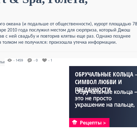
го океана (и подальше от общественности), курорт площадью 7
нваре 2010 года послужил местом для сюрприза, который Джош
в с ней свадьбу и повторив клятвы еще раз. Однако позднее
 толком не получился: произошла утечка информации.
- 1459
- 0
- 1
АТЬИ
ОБРУЧАЛЬНЫЕ КОЛЬЦА 
СИМВОЛ ЛЮБВИ И
ПРЕДАННОСТИ
Обручальные кольца –
это не просто
украшение на пальце,
это ...
Рецепты