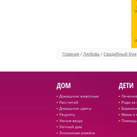
(
(
Главная
/
Любовь
/
Свадебный бум
ДОМ
ДЕТИ
Домашние животные
Лечение
Рассчитай
Роды за
Домашние цветы
Беремен
Рецепты
Мама и
Умные вещи
Помощь
Уютный дом
Экономная хозяйка