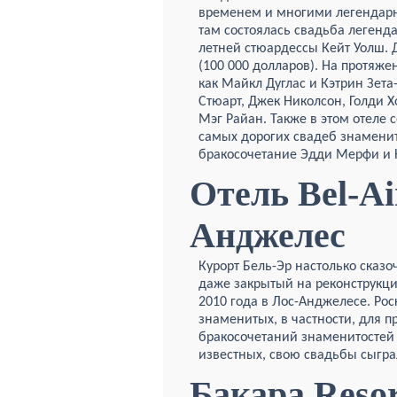
временем и многими легендарн
там состоялась свадьба легенда
летней стюардессы Кейт Уолш. 
(100 000 долларов). На протяже
как Майкл Дуглас и
Кэтрин Зета
Стюарт, Джек Николсон, Голди Х
Мэг Райан. Также в этом отеле 
самых дорогих свадеб знаменит
бракосочетание Эдди Мерфи и 
Отель Bel-Ai
Анджелес
Курорт Бель-Эр настолько сказо
даже закрытый на реконструкци
2010 года в Лос-Анджелесе. Ро
знаменитых, в частности, для 
бракосочетаний знаменитостей
известных, свою свадьбы сыгра
Бакара Resor