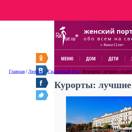
МЕНЮ
ДОМ
ДЕТИ
Главная
/
Любовь
/
Свадебный бум
/
Курорты: лучшие свадеб
Курорты: лучшие 