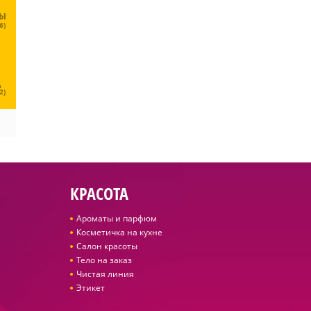
ЦЫ
6)
Ц
2)
КРАСОТА
Ароматы и парфюм
Косметичка на кухне
Салон красоты
Тело на заказ
Чистая линия
Этикет