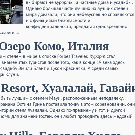
выбирают не
курорты
, а частные дома и усадьбы.
Однако большая часть лучших из лучших отелей
мира доказали, что они небезуспешно справляются
и с функциями безопасности и
конфиденциальности, предлагая одновременно
славятся.
, Озеро Комо, Италия
им отелем в мире в списке Forbes Traveler.
Курорт
стал
знаменитых туристов после того, как в конце 19 века здесь
а свадьбу Эмили Блант и Джон Красински. А среди самых
дж Клуни.
 Resort, Хуалалай, Гавай
ву быть лучшим с отелем Мауи, расположенным неподалеку.
райана Остина Грина поставила точку в этом соревновании: они
тории отеля Хуалалай. Однако по-прежнему и тот, и другой
тами
для знаменитостей: они любят проводить здесь медовый