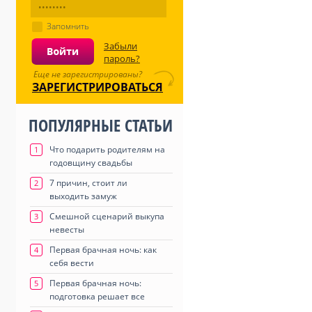
Запомнить
Забыли
пароль?
Еще не зарегистрированы?
ЗАРЕГИСТРИРОВАТЬСЯ
ПОПУЛЯРНЫЕ СТАТЬИ
Что подарить родителям на
1
годовщину свадьбы
7 причин, стоит ли
2
выходить замуж
Смешной сценарий выкупа
3
невесты
Первая брачная ночь: как
4
себя вести
Первая брачная ночь:
5
подготовка решает все