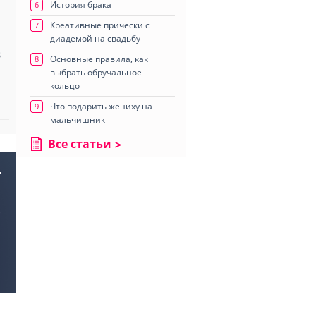
История брака
6
Креативные прически с
7
диадемой на свадьбу
8
Основные правила, как
8
выбрать обручальное
кольцо
Что подарить жениху на
9
мальчишник
Все статьи
–