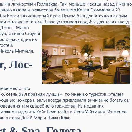
ыми личностями Голливуда. Так, меньше месяца назад именно
рного актера и режиссера 56-летнего Келси Грэммера и 29-
Для Келси это четвертый брак. Прием был достаточно щедрым
нии многих лет отель Плаза устраивал свадьбы для таких звезд,
-Джонс, Марта
оун, Оливер Стоун и
состоялась одна из
остей:
Николь Митчелл.
r, Лос-
чное место, что
ю, отель был признан лучшим, по мнению туристов, отелем
скошные номера и залы всегда привлекали внимание богатых и
проведения там свадебного торжества. Из недавних
 можно выделить Кейт Бекинсейл и Лена Уайзмана. Из менее
ли актеры Джей Мор и Никки Кокс.
t & Spa, Голета,