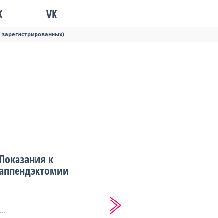
K
VK
я зарегистрированных)
Показания к
аппендэктомии
...