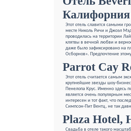
Отель Beverl
Калифорния
Этот отель славится самыми гр
месте Николь Ричи и Джоэл Мэд
проводилась на территории Лай
клятвы в вечной любви и вернос
даже было зафиксировано на пл
Осборнов». Предпочтение этому
Parrot Cay R
Этот отель считается самым эк
крупнейшие звезды шоу-бизнеса
Пенелопа Крус. Именно здесь 
является очень популярным ме
интересен и тот факт, что посл
Симпсон-Пит Вентц, не так давн
Plaza Hotel,
Свадьба в отеле такого масштаб