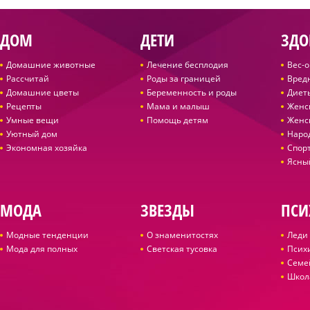
ДОМ
ДЕТИ
ЗДО
Домашние животные
Лечение бесплодия
Вес-
Рассчитай
Роды за границей
Вред
Домашние цветы
Беременность и роды
Диет
Рецепты
Мама и малыш
Женс
Умные вещи
Помощь детям
Женс
Уютный дом
Наро
Экономная хозяйка
Спор
Ясны
МОДА
ЗВЕЗДЫ
ПСИ
Модные тенденции
О знаменитостях
Леди 
Мода для полных
Светская тусовка
Псих
Семе
Школ