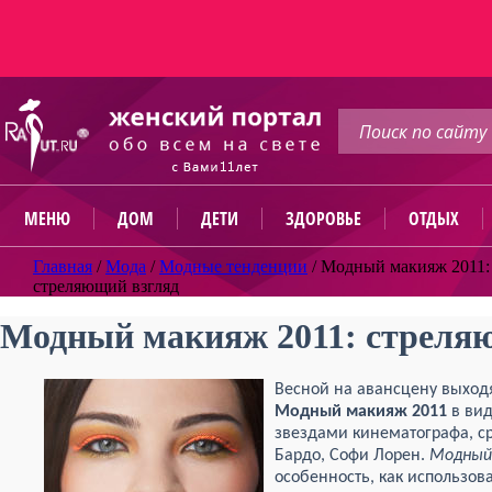
МЕНЮ
ДОМ
ДЕТИ
ЗДОРОВЬЕ
ОТДЫХ
Главная
/
Мода
/
Модные тенденции
/
Модный макияж 2011:
стреляющий взгляд
Модный макияж 2011: стреля
Весной на авансцену выход
Модный макияж 2011
в вид
звездами кинематографа, с
Бардо, Софи Лорен.
Модный
особенность, как использов