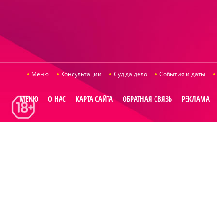
Меню
Консультации
Суд да дело
События и даты
МЕНЮ
О НАС
КАРТА САЙТА
ОБРАТНАЯ СВЯЗЬ
РЕКЛАМА
© 2014
Raut.ru
.