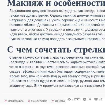
Макияж и особенности
Большинство девушек желает выглядеть, как звезды: носи
также наводить стрелки. Однако макияж должен учитывать
например, для девушек с узкой переносицей наносится не
глазного яблока. Девушкам с нормальной или широкой п
прямо от уголка глаза. У середины века линия должна рас
идти вверх, чтобы достичь миндалевидного разреза глаз. 
нужно несколько секунд посидеть с закрытыми глазами, ч
С чем сочетать стрелк
Стрелки можно сочетать с красиво очерченными скулами.
Голливуде и являлись неотъемлемой характеристикой акт
четко очерченных скул нужно воспользоваться светлой п
создает эффект сияния кожи благодаря содержанию мель
Кроме того, нужно иметь под рукой темную пудру и румян
наносится светлая пудра или люминайзер, румяна или те
впадинку скул. Этим приемом пользовался сам визажист 
- 1797
- 0
- 0
//
СТАТЬИ РАЗДЕЛА
//
СТАТЬИ РУБРИКИ
//
ВСЕ СТАТЬИ