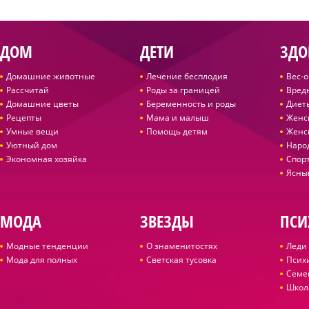
ДОМ
ДЕТИ
ЗДО
Домашние животные
Лечение бесплодия
Вес-
Рассчитай
Роды за границей
Вред
Домашние цветы
Беременность и роды
Диет
Рецепты
Мама и малыш
Женс
Умные вещи
Помощь детям
Женс
Уютный дом
Наро
Экономная хозяйка
Спор
Ясны
МОДА
ЗВЕЗДЫ
ПСИ
Модные тенденции
О знаменитостях
Леди 
Мода для полных
Светская тусовка
Псих
Семе
Школ