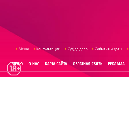
Меню
Консультации
Суд да дело
События и даты
МЕНЮ
О НАС
КАРТА САЙТА
ОБРАТНАЯ СВЯЗЬ
РЕКЛАМА
© 2014
Raut.ru
.