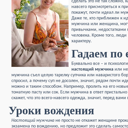
сделать это не так сложно, 
навсего присмотреться к пр
покажут, почти идеал ли му
Даже те, кто приближен к и
мужчина или женщина, могу
привычками, недостатками 
человека. Кроме того, люди 
характеру.
Гадаем по 
Буквально все – и психологи,
настоящий мужчина
или нет
мужчина съел целую тарелку супчика или наваристого бор
спросил, а почему суп не досолен, значит, рядом почти и
можно и таким способом. Например, пролить на его нов
томатную пасту или сок. Если мужчина в ответ пристально
скажет, что это всего-навсего одежда, значит, перед вам
Уроки вождения
Настоящий мужчина
не просто не откажет женщине прок
экзамена по вождению, но предложит это сделать самосто