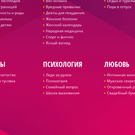
 бесплодия
Вес-онлайн
Отдых и туризм
 границей
Вредные привычки
Пора в отпуск
ность и роды
Диеты для похудения
 малыш
Женские болезни
 детям
Женский календарь
Народная медицина
Спорт и фитнес
Ясный взгляд
ДЫ
ПСИХОЛОГИЯ
ЛЮБОВЬ
нитостях
Леди за рулем
Интимная жиз
 тусовка
Психиатрия
Мужские секре
Семейный вопрос
Откровенный р
Школа выживания
Свадебный бум