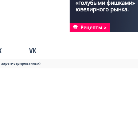
ПОКУПКОЙ
«голубыми фишками»
ювелирного рынка.
Рас...
Рецепты
K
VK
я зарегистрированных)