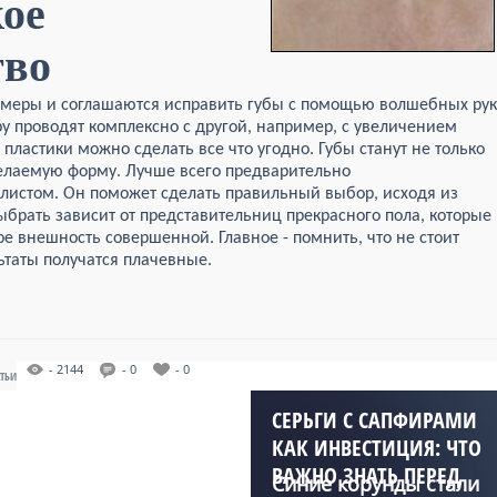
ое
тво
 меры и соглашаются исправить губы с помощью волшебных рук
ру проводят комплексно с другой, например, с увеличением
пластики можно сделать все что угодно. Губы станут не только
елаемую форму. Лучше всего предварительно
алистом. Он поможет сделать правильный выбор, исходя из
ыбрать зависит от представительниц прекрасного пола, которые
ое внешность совершенной. Главное - помнить, что не стоит
ьтаты получатся плачевные.
- 2144
- 0
- 0
АТЬИ
СЕРЬГИ С САПФИРАМИ
КАК ИНВЕСТИЦИЯ: ЧТО
ВАЖНО ЗНАТЬ ПЕРЕД
Синие корунды стали