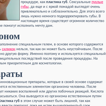
процедуре, как
пластика губ
. Сексуальные
пухлые
губы
, да еще и с яркой помадой выглядят очень
привлекательно и соблазнительно. Для этого всего
лишь нужно немного подкорректировать губы. В
настоящее время существует огромное количество
ые помогут исполнить мечту дам.
коном
заполнение специальным гелем, в основе которого содержится
ть
силикон
нельзя, так как он может быть неустойчивым. После
нно другую форму. Именно поэтому и используется специальный
трицательных последствий после проведения процедуры. На
мым приоритетным для косметологии.
араты
 инновационные препараты, которые в своей основе содержат
яется естественным элементом организма человека. После
ет никаких воспалений или других побочных реакций. Кислота
сасываться. Она выводится из организма естественным путям
ластика губ
в этом случае может быть лишней, так как
з ввести препарат, пока не истек вышеупомянутый срок.