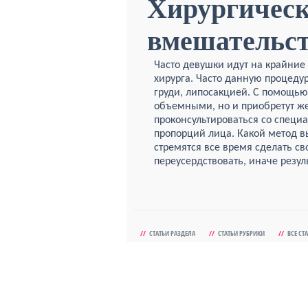
Хирургическ
вмешательс
Часто девушки идут на крайние
хирурга. Часто данную процеду
груди, липосакцией. С помощью 
объемными, но и приобретут ж
проконсультироваться со специ
пропорций лица. Какой метод в
стремятся все время сделать св
переусердствовать, иначе резул
//
СТАТЬИ РАЗДЕЛА
//
СТАТЬИ РУБРИКИ
//
ВСЕ СТ