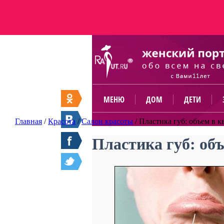
МЕНЮ
ДОМ
ДЕТИ
Главная
/
Красота
/
Салон красоты
/
Пластика губ: объем в к
Пластика губ: объ