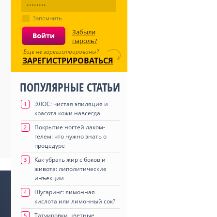
Запомнить
Забыли
пароль?
Еще не зарегистрированы?
ЗАРЕГИСТРИРОВАТЬСЯ
ПОПУЛЯРНЫЕ СТАТЬИ
ЭЛОС: чистая эпиляция и
1
красота кожи навсегда
Покрытие ногтей лаком-
2
гелем: что нужно знать о
процедуре
Как убрать жир с боков и
3
живота: липолитические
инъекции
Шугаринг: лимонная
4
кислота или лимонный сок?
Татуировки цветные
5