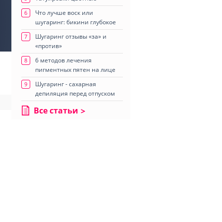
Что лучше воск или
6
шугаринг: бикини глубокое
Шугаринг отзывы «за» и
7
«против»
6 методов лечения
8
пигментных пятен на лице
Шугаринг - сахарная
9
депиляция перед отпуском
Все статьи