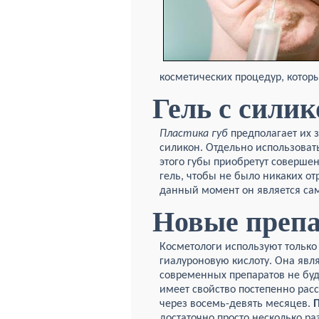
косметических процедур, котор
Гель с сили
Пластика губ
предполагает их 
силикон. Отдельно использова
этого губы приобретут соверше
гель, чтобы не было никаких о
данный момент он является са
Новые преп
Косметологи используют только
гиалуроновую кислоту. Она явл
современных препаратов не буд
имеет свойство постепенно рас
через восемь-девять месяцев.
П
достаточно просто несколько ра