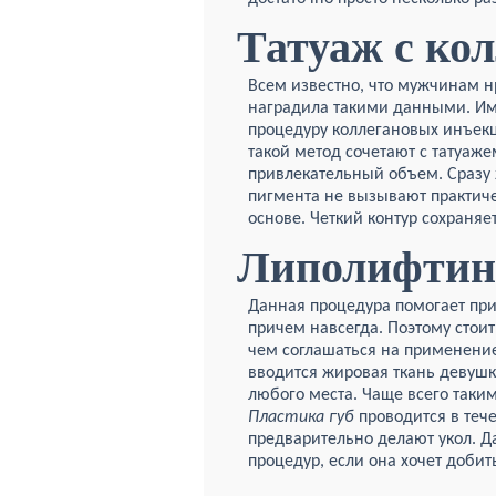
Татуаж с ко
Всем известно, что мужчинам н
наградила такими данными. Име
процедуру коллегановых инъекц
такой метод сочетают с татуажем
привлекательный объем. Сразу 
пигмента не вызывают практиче
основе. Четкий контур сохраняет
Липолифтин
Данная процедура помогает пр
причем навсегда. Поэтому стои
чем соглашаться на применение
вводится жировая ткань девушк
любого места. Чаще всего таки
Пластика губ
проводится в теч
предварительно делают укол. Д
процедур, если она хочет добит