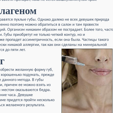
ллагеном
равятся пухлые губы. Однако далеко не всех девушек природа
нно поэтому можно обратиться в салон и там провести
ий. Организм никаким образом не пострадает. Более того, част
. Губы приобретут не только четкий контур, но и
же пропадет ассиметричность, если она была. Частицы такого
ски никакой аллергии, так как они сделаны на минеральной
ся до пяти лет.
г
иобрести желанную форму губ,
т хорошенько подумать, прежде
 данного метода. В губы
и, причем ее можно взять из
м местом оказываются бедра.
ение часа. Девушке
аме придется пройти несколько
ься желаемого результата.