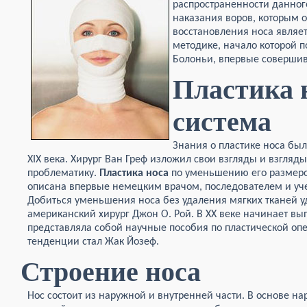
распространенности данног
наказания воров, которым о
восстановления носа являе
методике, начало которой п
Болоньи, впервые совершивш
Пластика 
система
Знания о пластике носа бы
XIX века. Хирург Ван Греф изложил свои взгляды и взгляд
проблематику.
Пластика носа
по уменьшению его размеро
описана впервые немецким врачом, последователем и у
Добиться уменьшения носа без удаления мягких тканей уд
американский хирург Джон О. Рой. В XX веке начинает вып
представляла собой научные пособия по пластической оп
тенденции стал Жак Йозеф.
Строение носа
Нос состоит из наружной и внутренней части. В основе н