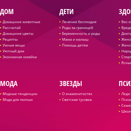
ДОМ
ДЕТИ
ЗДО
Домашние животные
Лечение бесплодия
Вес-
Рассчитай
Роды за границей
Вред
Домашние цветы
Беременность и роды
Диет
Рецепты
Мама и малыш
Женс
Умные вещи
Помощь детям
Женс
Уютный дом
Наро
Экономная хозяйка
Спор
Ясны
МОДА
ЗВЕЗДЫ
ПСИ
Модные тенденции
О знаменитостях
Леди 
Мода для полных
Светская тусовка
Псих
Семе
Школ