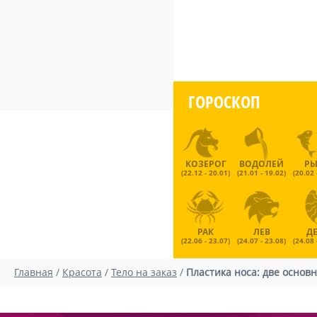
ГОРОСКОП
КОЗЕРОГ
ВОДОЛЕЙ
Р
(22.12 - 20.01)
(21.01 - 19.02)
(20.02 
РАК
ЛЕВ
Д
(22.06 - 23.07)
(24.07 - 23.08)
(24.08 
Главная
/
Красота
/
Тело на заказ
/
Пластика носа: две основ