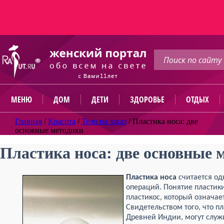
МЕНЮ
ДОМ
ДЕТИ
ЗДОРОВЬЕ
ОТДЫХ
Главная
/
Красота
/
Тело на заказ
/
Пластика носа: две
основные методики
Пластика носа: две основные 
Пластика носа
считается од
операций. Понятие пластик
пластикос, который означа
Свидетельством того, что п
Древней Индии, могут служ