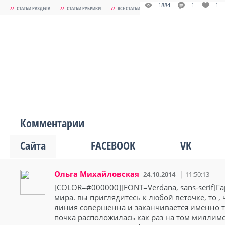
- 1884
- 1
- 1
//
СТАТЬИ РАЗДЕЛА
//
СТАТЬИ РУБРИКИ
//
ВСЕ СТАТЬИ
Комментарии
Сайта
FACEBOOK
VK
Ольга Михайловская
24.10.2014
11:50:13
[COLOR=#000000][FONT=Verdana, sans-serif]Га
мира. вы приглядитесь к любой веточке, то , 
линия совершенна и заканчивается именно та
почка расположилась как раз на том миллимет