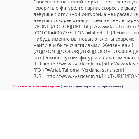
Совершенство линий формы - вот настоящая 
говорить о фигуре, то парни, скорее , отдад
девушке с отличной фигурой, а не красавице
девушки, скорее отдадут предпочтение парню
[/FONT][/COLOR][URL=http://www.kvartcentr.ru/k
[COLOR=#0077cc][FONT=inherit][U]Любите - и 
нибудь именно вы новые эталоны современ
найти в и быть счастливыми. Желаем вам !
[/U][/FONT][/COLOR][/URL][COLOR=#000000][FO
serif]Реконструкция фигуры и лица, вмешател
[URL=http://www.kvartcentr.ru/]http://www.kv
[FONT=Arial, Tahoma, Verdana, sans-serif]
[URL=http://www.kvartcentr.ru/].ru/[/URL][/FO
Оставить комментарий
(только для зарегистрированных)