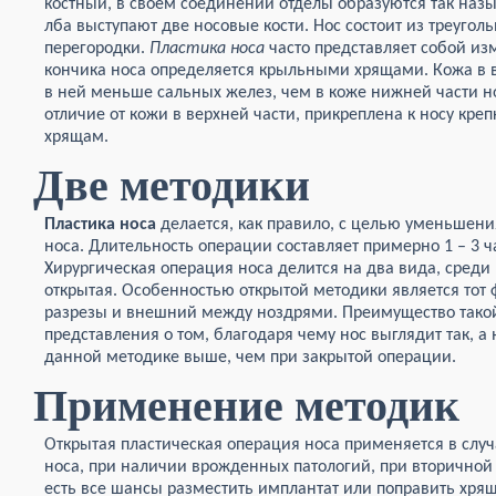
костный, в своем соединении отделы образуются так назы
лба выступают две носовые кости. Нос состоит из треуго
перегородки.
Пластика носа
часто представляет собой из
кончика носа определяется крыльными хрящами. Кожа в в
в ней меньше сальных желез, чем в коже нижней части но
отличие от кожи в верхней части, прикреплена к носу креп
хрящам.
Две методики
Пластика носа
делается, как правило, с целью уменьшени
носа. Длительность операции составляет примерно 1 – 3 ч
Хирургическая операция носа делится на два вида, среди
открытая. Особенностью открытой методики является тот 
разрезы и внешний между ноздрями. Преимущество такой
представления о том, благодаря чему нос выглядит так, а 
данной методике выше, чем при закрытой операции.
Применение методик
Открытая пластическая операция носа применяется в слу
носа, при наличии врожденных патологий, при вторичной
есть все шансы разместить имплантат или поправить хря