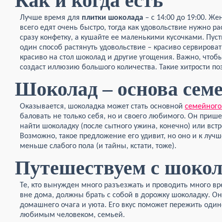
Как и когда есть
Лучше время для
плитки шоколада
– с 14:00 до 19:00. 
всего едят очень быстро, тогда как удовольствие нужно ра
сразу конфетку, а кушайте ее маленькими кусочками. Пуст
один способ растянуть удовольствие – красиво сервирова
красиво на стол шоколад и другие угощения. Важно, чтоб
создаст иллюзию большого количества. Такие хитрости по
Шоколад – основа семе
Оказывается, шоколадка может стать основной
семейного
баловать не только себя, но и своего любимого. Он приш
найти шоколадку (после сытного ужина, конечно) или встре
Возможно, такое предложение его удивит, но оно и к лу
меньше слабого пола (и тайны, кстати, тоже).
Путешествуем с шоко
Те, кто вынужден много разъезжать и проводить много в
вне дома, должны брать с собой в дорожку шоколадку. О
домашнего очага и уюта. Его вкус поможет пережить один
любимым человеком, семьей.