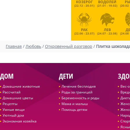
КОЗЕРОГ
ВОДОЛЕЙ
Р
(22.12 - 20.01)
(21.01 - 19.02)
(20.02 
РАК
ЛЕВ
Д
(22.06 - 23.07)
(24.07 - 23.08)
(24.08 
Главная
/
Любовь
/
Откровенный разговор
/
Плитка шоколада
ДОМ
ДЕТИ
ЗДО
Домашние животные
Лечение бесплодия
Вес-
Рассчитай
Роды за границей
Вред
Домашние цветы
Беременность и роды
Диет
Рецепты
Мама и малыш
Женс
Умные вещи
Помощь детям
Женс
Уютный дом
Наро
Экономная хозяйка
Спор
Ясны