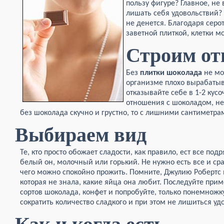
пользу фигуре? Главное, н
лишать себя удовольствий? 
не денется. Благодаря серо
заветной плиткой, клетки м
Строим о
Без
плитки шоколада
не мо
организме плохо вырабатыв
отказывайте себе в 1-2 кусо
отношения с шоколадом, не
без шоколада скучно и грустно, то с лишними сантиметра
Выбираем вид
Те, кто просто обожает сладости, как правило, ест все под
белый он, молочный или горький. Не нужно есть все и сраз
чего можно спокойно прожить. Помните, Джулию Робертс
которая не знала, какие яйца она любит. Последуйте при
сортов шоколада, конфет и попробуйте, только понемножк
сократить количество сладкого и при этом не лишиться уд