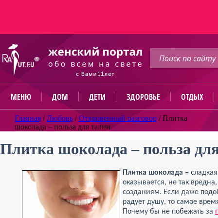
МЕНЮ
ДОМ
ДЕТИ
ЗДОРОВЬЕ
ОТДЫХ
Главная
/
Любовь
/
Откровенный разговор
/
Плитка
шоколада – польза для талии
Плитка шоколада – польза дл
Плитка шоколада
– сладкая
оказывается, не так вредна
созданиям. Если даже подо
радует душу, то самое врем
Почему бы не побежать за