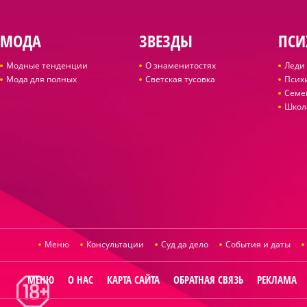
МОДА
ЗВЕЗДЫ
ПСИ
Модные тенденции
О знаменитостях
Леди 
Мода для полных
Светская тусовка
Псих
Семе
Школ
Меню
Консультации
Суд да дело
События и даты
МЕНЮ
О НАС
КАРТА САЙТА
ОБРАТНАЯ СВЯЗЬ
РЕКЛАМА