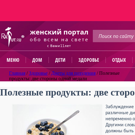
МЕНЮ
ДОМ
ДЕТИ
ЗДОРОВЬЕ
ОТДЫХ
Главная
/
Здоровье
/
Диеты для похудения
/
Полезные
продукты: две стороны одной медали
Полезные продукты: две стор
Заблуждение 
различные дие
непременно о
Другими сло
должны быть 