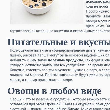
довольно рас
хотя не всяк
Просто нужно 
продукты. Та
овощи могут п
организму. З
теряют свои питательные качества и витаминные свойства
Питательные и вкусн
Полноценное питание и сбалансированные диеты немысли
пшено, рисовая лапша могут быть основой вкуснейших бл
добавить к ним такие
полезные продукты
, как фрукты, о
которую можно не задумываясь употреблять во время диет
Конечно, готовить все эти вкусности нужно на пару, а са
оливковым маслом. Пользы никакой не будет, если пожар
масле, а гарнир приготовить в кляре.
Овощи в любом виде
Овощи – это те
полезные продукты
, которые можно есть 
оставаться при этом стройной. Салат из огурцов и помид
сметаной, – поистине волшебное блюдо. Миску такого сал