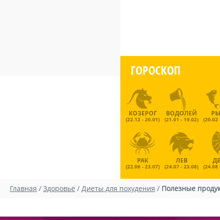
ГОРОСКОП
КОЗЕРОГ
ВОДОЛЕЙ
Р
(22.12 - 20.01)
(21.01 - 19.02)
(20.02 
РАК
ЛЕВ
Д
(22.06 - 23.07)
(24.07 - 23.08)
(24.08 
Главная
/
Здоровье
/
Диеты для похудения
/
Полезные продук