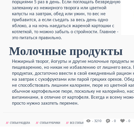
порциями 5 раз в день. Если поглощать безвредную
запеканку из нежирного творога или цветной
капусты на завтрак, обед или ужин, то вес не
прибавится, а если съедать за весь день одно
яблоко, а на ночь наедаться жареной картошки с
котлеткой, то можно забыть о стройности. Главное -
это питаться правильно.
Молочные продукты
Нежирный творог, йогурты и другие молочные продукты м
пищеварению, но никак не избавлению от лишнего веса. 
продуктах, достаточно ввести в свой ежедневный рацион
на завтрак с сухофруктами или парой грецких орехов. Об
не способствовать лишним калориям, пюре из цветной ка
обычное картофельное пюре, поскольку не калорийно, н
витаминами, в отличие от картофеля. Всегда и всему мож
просто нужно захотеть перемен.
- 3210
- 0
- 0
//
СТАТЬИ РАЗДЕЛА
//
СТАТЬИ РУБРИКИ
//
ВСЕ СТАТЬИ