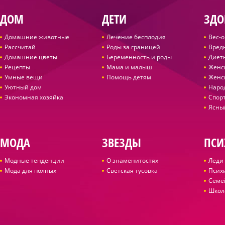
ДОМ
ДЕТИ
ЗДО
Домашние животные
Лечение бесплодия
Вес-
Рассчитай
Роды за границей
Вред
Домашние цветы
Беременность и роды
Диет
Рецепты
Мама и малыш
Женс
Умные вещи
Помощь детям
Женс
Уютный дом
Наро
Экономная хозяйка
Спор
Ясны
МОДА
ЗВЕЗДЫ
ПСИ
Модные тенденции
О знаменитостях
Леди 
Мода для полных
Светская тусовка
Псих
Семе
Школ