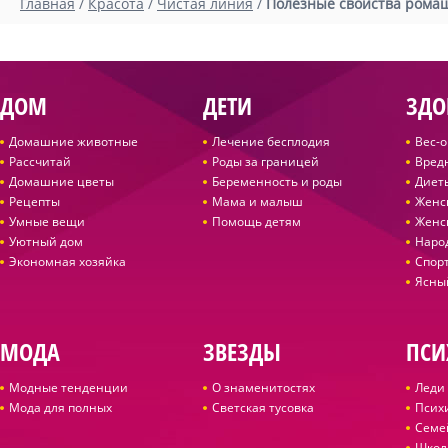
Главная
/
Красота
/
Чистая линия
/
Полезные свойства ромаш
ДОМ
ДЕТИ
ЗДО
Домашние животные
Лечение бесплодия
Вес-
Рассчитай
Роды за границей
Вред
Домашние цветы
Беременность и роды
Диет
Рецепты
Мама и малыш
Женс
Умные вещи
Помощь детям
Женс
Уютный дом
Наро
Экономная хозяйка
Спор
Ясны
МОДА
ЗВЕЗДЫ
ПСИ
Модные тенденции
О знаменитостях
Леди 
Мода для полных
Светская тусовка
Псих
Семе
Школ