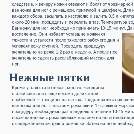
следствие, к вечеру ножки отекают и болят от чрезмерной
ванночка для ног с ромашкой, примулой и шалфеем. Для н
каждого сбора, засыпать в кастрюлю и залить 0,5 л кипятка
около 20 мин, процедить и перелить в таз. Температура в
Ванночку для ног необходимо принимать 10-15 минут.
Да
воспаление. Они избавят уставшие ножки от
тяжести и усталости после тяжелого рабочего дня и
успокоят кожу ступней. Проводить процедуру
желательно не реже 1-2 раз в неделю. А после нее
желательно сделать расслабляющий массаж для
ног.
Нежные пятки
Кроме усталости и отеков, многие женщины
сталкиваются и с еще весьма деликатной
проблемой — трещины на пятках. Предотвратить появлен
ванночка для ног с настоем ромашки и 1 ч ложкой морск
процедуру необходимо раз в неделю в течение 10-15 мин.
после ванночки с ромашковым настоем на ноги необход
с содержанием экстракта ромашки. Затем на ночь необход