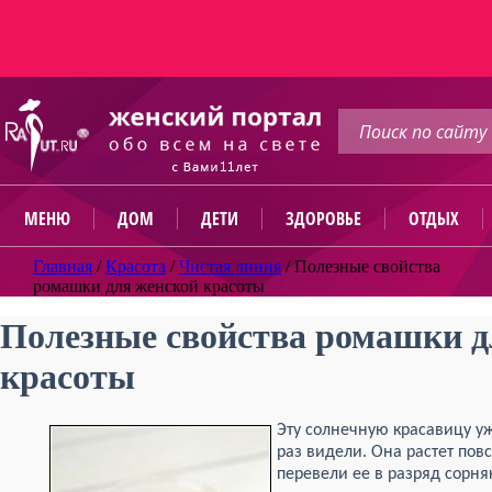
МЕНЮ
ДОМ
ДЕТИ
ЗДОРОВЬЕ
ОТДЫХ
Главная
/
Красота
/
Чистая линия
/
Полезные свойства
ромашки для женской красоты
Полезные свойства ромашки д
красоты
Эту солнечную красавицу у
раз видели. Она растет по
перевели ее в разряд сорня