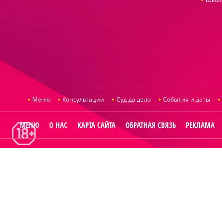
Меню
Консультации
Суд да дело
События и даты
МЕНЮ
О НАС
КАРТА САЙТА
ОБРАТНАЯ СВЯЗЬ
РЕКЛАМА
© 2014
Raut.ru
.