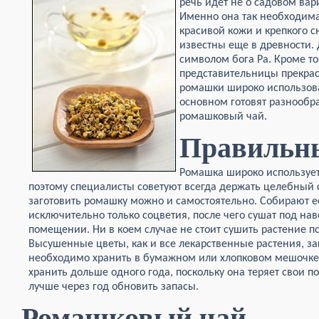
речь идет не о садовом вар
Именно она так необходима
красивой кожи и крепкого 
известны еще в древности. 
символом бога Ра. Кроме то
представительницы прекрас
ромашки широко использова
основном готовят разнообр
ромашковый чай.
Правильн
Ромашка широко использует
поэтому специалисты советуют всегда держать целебный с
заготовить ромашку можно и самостоятельно. Собирают е
исключительно только соцветия, после чего сушат под н
помещении. Ни в коем случае не стоит сушить растение
Высушенные цветы, как и все лекарственные растения, з
необходимо хранить в бумажном или хлопковом мешочке
хранить дольше одного года, поскольку она теряет свои п
лучше через год обновить запасы.
Ромашковый чай