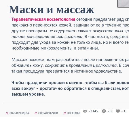
Маски и массаж
Терапевтическая косметология
сегодня предлагает ряд с
прекрасно переносятся кожей, защищают ее в течение пр
другие препараты
не содержат никаких искусственных к
также консервантов или силикона
. В частности, средства
подходит для ухода за кожей не только лица, но и всего те
необходимые микроэлементы и витамины.
Массаж поможет вам расслабиться после напряженных ра
обновить кожу, сократить проявления целлюлита
. В с
такая процедура превратится в истинное удовольствие.
Чтобы праздники прошли отлично, чтобы вы были дово
всех вокруг – достаточно обратиться к специалистам, к
высшем уровне
.
- 1145
- 0
- 1
//
СТАТЬИ РАЗДЕЛА
//
СТАТЬИ РУБРИКИ
//
ВСЕ СТАТЬИ