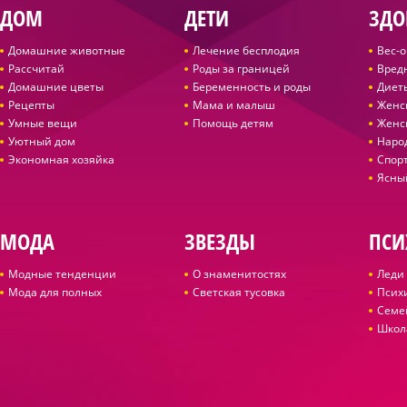
ДОМ
ДЕТИ
ЗДО
Домашние животные
Лечение бесплодия
Вес-
Рассчитай
Роды за границей
Вред
Домашние цветы
Беременность и роды
Диет
Рецепты
Мама и малыш
Женс
Умные вещи
Помощь детям
Женс
Уютный дом
Наро
Экономная хозяйка
Спор
Ясны
МОДА
ЗВЕЗДЫ
ПСИ
Модные тенденции
О знаменитостях
Леди 
Мода для полных
Светская тусовка
Псих
Семе
Школ