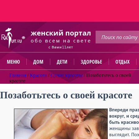
МЕНЮ
ДОМ
ДЕТИ
ЗДОРОВЬЕ
ОТДЫХ
Главная
/
Красота
/
Салон красоты
/
Позаботьтесь о своей
красоте
Позаботьтесь о своей красоте
Впереди праз
вокруг, и ср
быть красиво
женщины зави
выглядит. Поэ