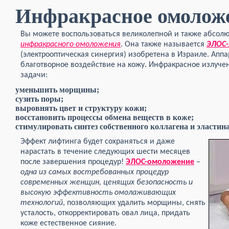
Инфракрасное омолож
Вы можете воспользоваться великолепной и также абсол
инфракрасного омоложения
. Она также называется
ЭЛОС
(электрооптическая синергия) изобретена в Израиле. Апп
благотворное воздействие на кожу. Инфракрасное излуч
задачи:
уменьшить морщины;
сузить поры;
выровнять цвет и структуру кожи;
восстановить процессы обмена веществ в коже;
стимулировать синтез собственного коллагена и эластина
Эффект лифтинга будет сохраняться и даже
нарастать в течение следующих шести месяцев
после завершения процедур!
ЭЛОС-омоложение
–
одна из самых востребованных процедур
современных женщин, ценящих безопасность и
высокую эффективность омолаживающих
технологий
, позволяющих удалить морщины, снять
усталость, откорректировать овал лица, придать
коже естественное сияние.