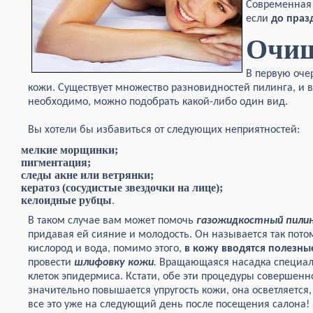
Современная 
если
до праз
Очищ
В первую оче
кожи. Существует множество разновидностей пилинга, и в 
необходимо, можно подобрать какой-либо один вид.
Вы хотели бы избавиться от следующих неприятностей:
мелкие морщинки;
пигментация;
следы акне или ветрянки;
кератоз (сосудистые звездочки на лице);
келоидные рубцы
.
В таком случае вам может помочь
газожидкостный пили
придавая ей сияние и молодость. Он называется так потом
кислород и вода, помимо этого,
в кожу вводятся полезн
провести
шлифовку кожи
.
Вращающаяся насадка специаль
клеток эпидермиса. Кстати, обе эти процедуры совершенно
значительно повышается упругость кожи, она осветляется,
все это уже на следующий день после посещения салона!