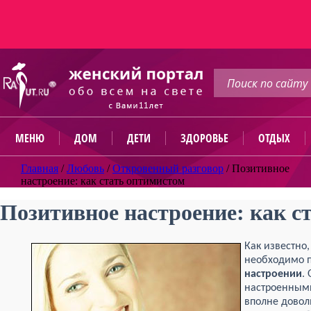
МЕНЮ
ДОМ
ДЕТИ
ЗДОРОВЬЕ
ОТДЫХ
Главная
/
Любовь
/
Откровенный разговор
/
Позитивное
настроение: как стать оптимистом
Позитивное настроение: как с
Как известно,
необходимо п
настроении
.
настроенными
вполне дово