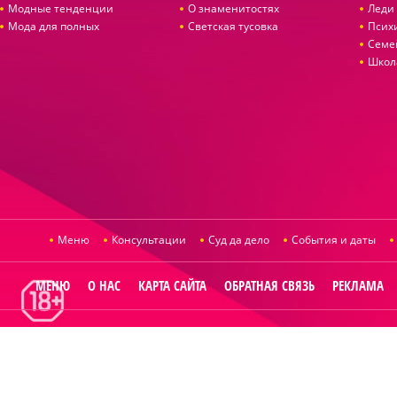
Модные тенденции
О знаменитостях
Леди 
Мода для полных
Светская тусовка
Псих
Семе
Школ
Меню
Консультации
Суд да дело
События и даты
МЕНЮ
О НАС
КАРТА САЙТА
ОБРАТНАЯ СВЯЗЬ
РЕКЛАМА
© 2014
Raut.ru
.