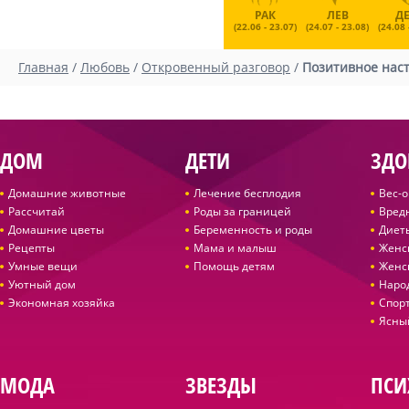
РАК
ЛЕВ
Д
(22.06 - 23.07)
(24.07 - 23.08)
(24.08 
Главная
/
Любовь
/
Откровенный разговор
/
Позитивное наст
ДОМ
ДЕТИ
ЗДО
Домашние животные
Лечение бесплодия
Вес-
Рассчитай
Роды за границей
Вред
Домашние цветы
Беременность и роды
Диет
Рецепты
Мама и малыш
Женс
Умные вещи
Помощь детям
Женс
Уютный дом
Наро
Экономная хозяйка
Спор
Ясны
МОДА
ЗВЕЗДЫ
ПСИ