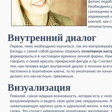
фитнес подоб
Необходимо р
самооценки 
упражнений и
ключей, как с
оптимистичн
Внутренний диалог
Первое, чему необходимо научиться, так это контролиров
Беседы с самой собой должны отражать
позитивное наст
формироваться в настоящем времени личной формы. Нужн
говорить о своей красоте, прекрасной фигуре и пр. Считае
тем, как человек ведет внутренний диалог в течение всего
постоянно в позитивном ключе, то по умолчанию он начи
делают его несчастным, тревожным.
Визуализация
Пожалуй, самая мощная возможность, которая есть у чело
визуализировать и видеть свои цели уже свершенными. Н
захватывающую картину цели и идеальной жизни, и воспр
снова. Это создаст невероятное
позитивное настроение
,