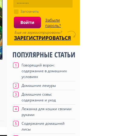
Запомнить
Забыли
пароль?
Еще не зарегистрированы?
ЗАРЕГИСТРИРОВАТЬСЯ
ПОПУЛЯРНЫЕ СТАТЬИ
Говорящий ворон:
1
содержание в домашних
условиях
Домашние лемуры
2
Домашние совы:
3
содержание и уход
Лежанка для кошки своими
4
руками
Содержание домашней
5
лисы