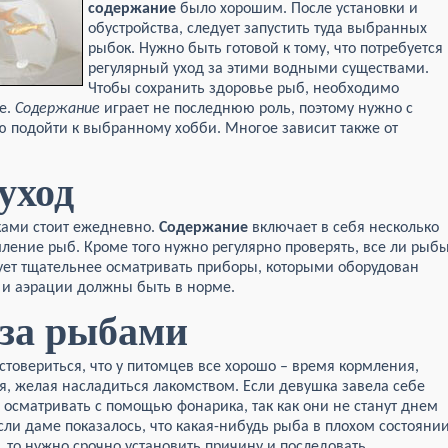
содержание
было хорошим. После установки и
обустройства, следует запустить туда выбранных
рыбок. Нужно быть готовой к тому, что потребуется
регулярный уход за этими водными существами.
Чтобы сохранить здоровье рыб, необходимо
е.
Содержание
играет не последнюю роль, поэтому нужно с
 подойти к выбранному хобби. Многое зависит также от
уход
ами стоит ежедневно.
Содержание
включает в себя несколько
ление рыб. Кроме того нужно регулярно проверять, все ли рыб
дует тщательнее осматривать приборы, которыми оборудован
 и аэрации должны быть в норме.
за рыбами
стовериться, что у питомцев все хорошо – время кормления,
я, желая насладиться лакомством. Если девушка завела себе
 осматривать с помощью фонарика, так как они не станут днем
сли даме показалось, что какая-нибудь рыба в плохом состояни
, то нужно срочно установить причину и последовать