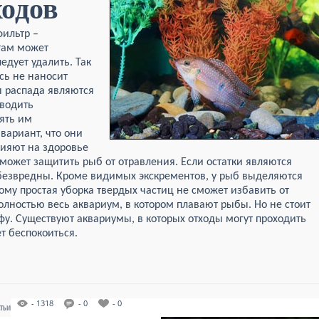
ходов
фильтр –
там может
едует удалить. Так
сь не наносит
ы распада являются
зводить
ять им
вариант, что они
лияют на здоровье
может защитить рыб от отравления. Если остатки являются
безвредны. Кроме видимых экскрементов, у рыб выделяются
ому простая уборка твердых частиц не сможет избавить от
лностью весь аквариум, в котором плавают рыбы. Но не стоит
рофу. Существуют аквариумы, в которых отходы могут проходить
ет беспокоиться.
- 1318
- 0
- 0
АТЬИ