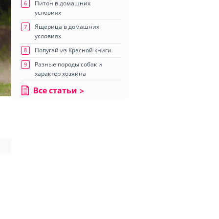
Питон в домашних
6
условиях
Ящерица в домашних
7
условиях
Попугай из Красной книги
8
Разные породы собак и
9
характер хозяина
Все статьи