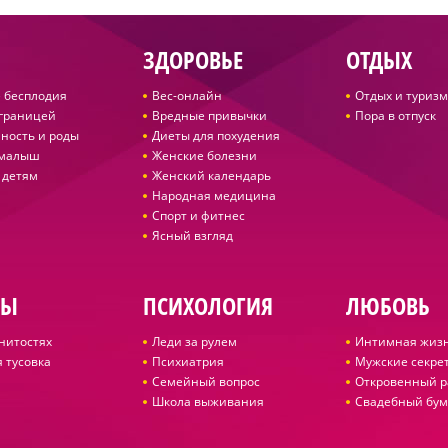
ЗДОРОВЬЕ
ОТДЫХ
 бесплодия
Вес-онлайн
Отдых и туризм
 границей
Вредные привычки
Пора в отпуск
ность и роды
Диеты для похудения
 малыш
Женские болезни
 детям
Женский календарь
Народная медицина
Спорт и фитнес
Ясный взгляд
ДЫ
ПСИХОЛОГИЯ
ЛЮБОВЬ
нитостях
Леди за рулем
Интимная жиз
 тусовка
Психиатрия
Мужские секре
Семейный вопрос
Откровенный р
Школа выживания
Свадебный бум