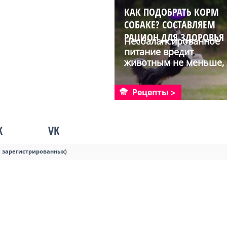
КАК ПОДОБРАТЬ КОРМ
СОБАКЕ? СОСТАВЛЯЕМ
РАЦИОН ДЛЯ ЗДОРОВЬЯ
Несбалансированное
ВАШЕГО ПИТОМЦА
питание вредит
животным не меньше,
чем лю...
Рецепты
K
VK
я зарегистрированных)