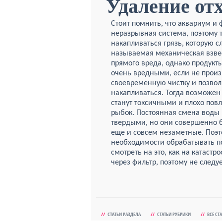
Удаление от
Стоит помнить, что аквариум и 
неразрывная система, поэтому 
накапливаться грязь, которую сл
называемая механическая взве
прямого вреда, однако продукт
очень вредными, если не прои
своевременную чистку и позвол
накапливаться. Тогда возможен 
станут токсичными и плохо пов
рыбок. Постоянная смена воды 
твердыми, но они совершенно 
еще и совсем незаметные. Поэт
необходимости обрабатывать по
смотреть на это, как на катаст
через фильтр, поэтому не следу
//
СТАТЬИ РАЗДЕЛА
//
СТАТЬИ РУБРИКИ
//
ВСЕ СТ