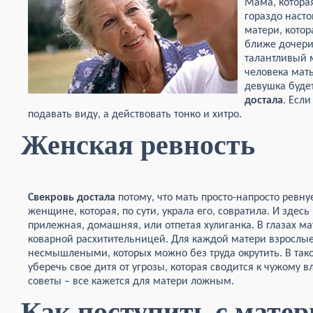
Мама, которая
гораздо наст
матери, котор
ближе дочери
талантливый 
человека мать
девушка будет
достала
. Если
подавать виду, а действовать тонко и хитро.
Женская ревность
Свекровь достала
потому, что мать просто-напросто ревну
женщине, которая, по сути, украла его, совратила. И здес
прилежная, домашняя, или отпетая хулиганка. В глазах ма
коварной расхитительницей. Для каждой матери взрослые
несмышлеными, которых можно без труда окрутить. В та
уберечь свое дитя от угрозы, которая сводится к чужому 
советы – все кажется для матери ложным.
Как поступить с мате