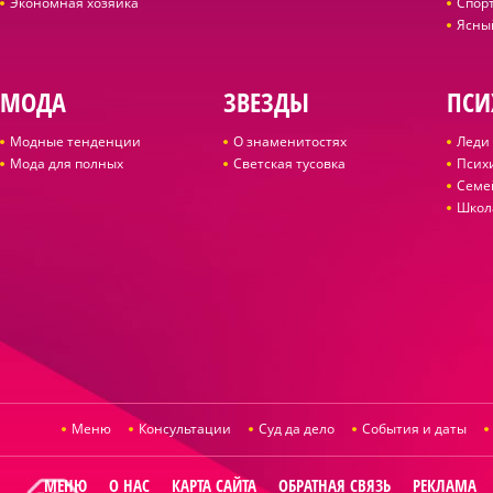
Экономная хозяйка
Спор
Ясны
МОДА
ЗВЕЗДЫ
ПСИ
Модные тенденции
О знаменитостях
Леди 
Мода для полных
Светская тусовка
Псих
Семе
Школ
Меню
Консультации
Суд да дело
События и даты
МЕНЮ
О НАС
КАРТА САЙТА
ОБРАТНАЯ СВЯЗЬ
РЕКЛАМА