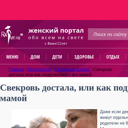
МЕНЮ
ДОМ
ДЕТИ
ЗДОРОВЬЕ
ОТДЫХ
Главная
/
Психология
/
Семейный вопрос
/
Свекровь
достала, или как подружиться с его мамой
Свекровь достала, или как под
мамой
Даже если де
живут отдельн
родители не б