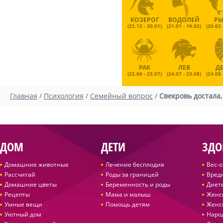
КОЗЕРОГ
ВОДОЛЕЙ
Р
(22.12 - 20.01)
(21.01 - 19.02)
(20.02 
РАК
ЛЕВ
Д
(22.06 - 23.07)
(24.07 - 23.08)
(24.08 
Главная
/
Психология
/
Семейный вопрос
/
Свекровь достала,
ДОМ
ДЕТИ
ЗДО
Домашние животные
Лечение бесплодия
Вес-
Рассчитай
Роды за границей
Вред
Домашние цветы
Беременность и роды
Диет
Рецепты
Мама и малыш
Женс
Умные вещи
Помощь детям
Женс
Уютный дом
Наро