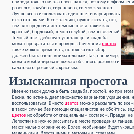
природа только начала просыпаться, поэтому в оформлен
розового, голубого, сиреневого,
светло зеленого.
Лучше всего использовать один цвет и варьировать
с его оттенками. К сожалению, нужно сказать, нет,
тем, кто предпочитает темные цвета, такие как
красный, бардовый, темно голубой, темно зеленый.
Темный цвет действует угнетающе, и свадьба
может превратиться в проводы. Сочетания
цветов
также можно применять, но только их выбор
должен быть очень внимательным. Так, например,
можно комбинировать вместо обычного розового и
салатового, розовый с красным.
Изысканная простота
Именно такой должна быть свадьба, простой, но при этом
Весна, по истине, дает множество вариантов украшения, 
воспользоваться. Вместо
цветов
можно рассыпать по все
в таком случае без помощи специалистов не обойтись, вед
цветов
их обработают специальным составом, Правда, не и
Лепестки не нужно рассыпать в месте проведения танцев, 
максимально ограничено. Более необычным будет украш
маленькими, блестящими и матовыми, стразами.