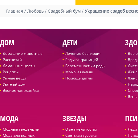
Главная
/
Любовь
/
Свадебный бум
/
Украшение свадеб весн
ДОМ
ДЕТИ
ЗДО
Домашние животные
Лечение бесплодия
Вес-
Рассчитай
Роды за границей
Вред
Домашние цветы
Беременность и роды
Диет
Рецепты
Мама и малыш
Женс
Умные вещи
Помощь детям
Женс
Уютный дом
Наро
Экономная хозяйка
Спор
Ясны
МОДА
ЗВЕЗДЫ
ПСИ
Модные тенденции
О знаменитостях
Леди 
Мода для полных
Светская тусовка
Псих