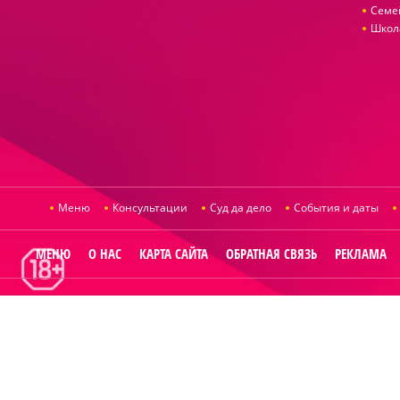
Семе
Школ
Меню
Консультации
Суд да дело
События и даты
МЕНЮ
О НАС
КАРТА САЙТА
ОБРАТНАЯ СВЯЗЬ
РЕКЛАМА
© 2014
Raut.ru
.