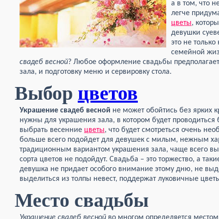
а в том, что 
легче придум
цветы
, котор
девушки суеве
это не только
семейной жиз
свадеб весной
? Любое оформление свадьбы предполагае
зала, и подготовку меню и сервировку стола.
Выбор
цветов
Украшение свадеб весной
не может обойтись без ярких к
нужны для украшения зала, в котором будет проводиться 
выбрать весенние
цветы
, что будет смотреться очень не
больше всего подойдет для девушек с милым, нежным ха
традиционным вариантом украшения зала, чаще всего в
сорта цветов не подойдут. Свадьба – это торжество, а таки
девушка не придает особого внимание этому дню, не выд
выделиться из толпы невест, поддержат луковичные цвет
Место свадьбы
Украшение свадеб весной
во многом определяется местом