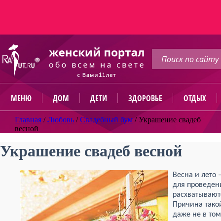
МЕНЮ
ДОМ
ДЕТИ
ЗДОРОВЬЕ
ОТДЫХ
Главная
/
Любовь
/
Свадебный бум
/
Украшение свадеб
весной
Украшение свадеб весной
Весна и лето
для проведен
расхватывают
Причина такой
даже не в том,