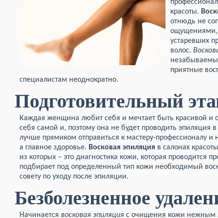
профессионал
красоты.
Воск
отнюдь не со
ощущениями, 
устаревших п
волос.
Восков
незабываемы
приятные восп
специалистам неоднократно.
Подготовительный эта
Каждая женщина любит себя и мечтает быть красивой и 
себя самой и, поэтому она не будет проводить эпиляция 
лучше прямиком отправиться к мастеру-профессионалу и н
а главное здоровье.
Восковая эпиляция
в салонах красоты
из которых – это диагностика кожи, которая проводится 
подбирает под определенный тип кожи необходимый воск.
совету по уходу после эпиляции.
Безболезненное удален
Начинается
восковая эпиляция
с очищения кожи нежным 