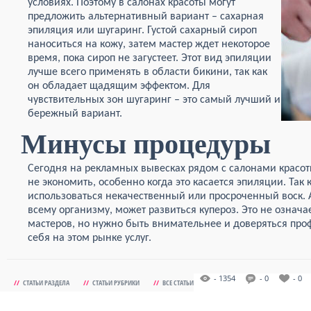
условиях. Поэтому в салонах красоты могут
предложить альтернативный вариант – сахарная
эпиляция или шугаринг. Густой сахарный сироп
наноситься на кожу, затем мастер ждет некоторое
время, пока сироп не загустеет. Этот вид эпиляции
лучше всего применять в области бикини, так как
он обладает щадящим эффектом. Для
чувствительных зон шугаринг – это самый лучший и
бережный вариант.
Минусы процедуры
Сегодня на рекламных вывесках рядом с салонами красоты
не экономить, особенно когда это касается эпиляции. Так
использоваться некачественный или просроченный воск. А
всему организму, может развиться купероз. Это не означает
мастеров, но нужно быть внимательнее и доверяться пр
себя на этом рынке услуг.
- 1354
- 0
- 0
//
СТАТЬИ РАЗДЕЛА
//
СТАТЬИ РУБРИКИ
//
ВСЕ СТАТЬИ