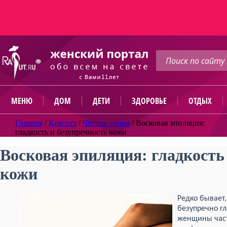
МЕНЮ
ДОМ
ДЕТИ
ЗДОРОВЬЕ
ОТДЫХ
Главная
/
Красота
/
Чистая линия
/
Восковая эпиляция:
гладкость и безупречность кожи
Восковая эпиляция: гладкость
кожи
Редко бывает
безупречно гл
женщины час