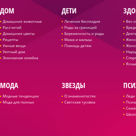
ДОМ
ДЕТИ
ЗДО
Домашние животные
Лечение бесплодия
Вес-
Рассчитай
Роды за границей
Вред
Домашние цветы
Беременность и роды
Диет
Рецепты
Мама и малыш
Женс
Умные вещи
Помощь детям
Женс
Уютный дом
Наро
Экономная хозяйка
Спор
Ясны
МОДА
ЗВЕЗДЫ
ПСИ
Модные тенденции
О знаменитостях
Леди 
Мода для полных
Светская тусовка
Псих
Семе
Школ