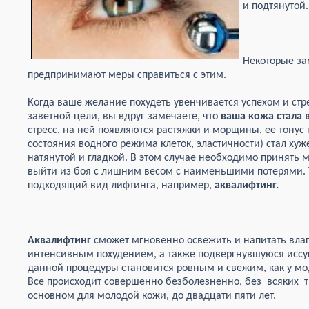
и подтянутой.
Некоторые за
предпринимают меры справиться с этим.
Когда ваше желание похудеть увенчивается успехом и стре
заветной цели, вы вдруг замечаете, что
ваша кожа стала 
стресс, на ней появляются растяжки и морщины, ее тонус 
состояния водного режима клеток, эластичности) стал хуж
натянутой и гладкой. В этом случае необходимо принять 
выйти из боя с лишним весом с наименьшими потерями. 
подходящий вид лифтинга, например,
аквалифтинг.
Аквалифтинг
сможет мгновенно освежить и напитать
вла
интенсивным похудением, а также подвергнувшуюся исс
данной процедуры становится ровным и свежим, как у мо
Все происходит совершенно безболезненно, без всяких тр
основном для молодой кожи, до двадцати пяти лет.