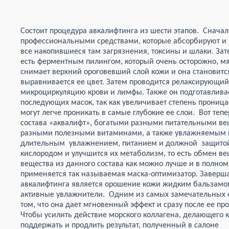
Состоит процедура авкалифтинга из шести этапов. Снача
профессиональными средствами, которые абсорбируют и 
все накопившиеся там загрязнения, токсины и шлаки. Зат
есть ферментным пилингом, который очень осторожно, мя
снимает верхний ороговевший слой кожи и она становится
выравнивается ее цвет. Затем проводится релаксирующий
микроциркуляцию крови и лимфы. Также он подготавлива
последующих масок, так как увеличивает степень прониц
могут легче проникать в самые глубокие ее слои. Вот теп
состава «аквалифт», богатыми разными питательными ве
разными полезными витаминами, а также увлажняемым к
длительным увлажнением, питанием и должной защитой,
кислородом и улучшится их метаболизм, то есть обмен вещ
вещества из данного состава как можно лучше и в полно
применяется так называемая маска-оптимизатор. Завер
авкалифтинга является орошение кожи жидким бальзамом,
активные увлажнители. Одним из самых замечательных с
том, что она дает мгновенный эффект и сразу после ее пр
Чтобы усилить действие морского коллагена, делающего к
поддержать и пр
одлить результат, полученный в салоне