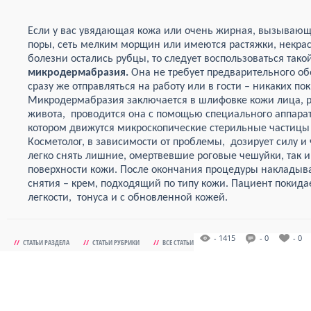
Если у вас увядающая кожа или очень жирная, вызываю
поры, сеть мелким морщин или имеются растяжки, некрас
болезни остались рубцы, то следует воспользоваться тако
микродермабразия.
Она не требует
предварительного об
сразу же отправляться на работу или в гости – никаких по
Микродермабразия заключается в шлифовке кожи лица, рук
живота, проводится она с помощью специального аппарата
котором движутся микроскопические стерильные частицы
Косметолог, в зависимости от проблемы, дозирует силу и 
легко снять лишние, омертвевшие роговые чешуйки, так 
поверхности кожи. После окончания процедуры накладыва
снятия – крем, подходящий по типу кожи. Пациент покида
легкости, тонуса и с обновленной кожей.
- 1415
- 0
- 0
//
СТАТЬИ РАЗДЕЛА
//
СТАТЬИ РУБРИКИ
//
ВСЕ СТАТЬИ