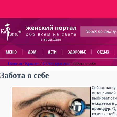
МЕНЮ
ДОМ
ДЕТИ
ЗДОРОВЬЕ
ОТДЫХ
Главная
/
Красота
/
Салон красоты
/
Забота о себе
Забота о себе
Сейчас насту
интенсивной 
выбирает сам
нуждается в 
процедур
. О
хочется чтоб