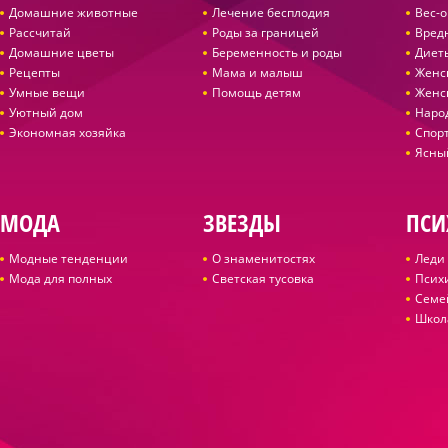
Домашние животные
Лечение бесплодия
Вес-
Рассчитай
Роды за границей
Вред
Домашние цветы
Беременность и роды
Диет
Рецепты
Мама и малыш
Женс
Умные вещи
Помощь детям
Женс
Уютный дом
Наро
Экономная хозяйка
Спор
Ясны
МОДА
ЗВЕЗДЫ
ПСИ
Модные тенденции
О знаменитостях
Леди 
Мода для полных
Светская тусовка
Псих
Семе
Школ