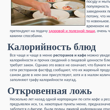
посуду и мыт
популярность
заведениях п
потому, что м
то новенькое
временем не 
претендуют на подачу
здоровой и полезной пищи
, очень 
какими способами.
Калорийность блюд
Все чаще и чаще в меню
ресторанов и кафе
можно увиде
калорийности и прочих сведений о пищевой ценности блюд
требует закон. Однако это вовсе не означает, что бумаге м
сети ресторанов фастфуд сообщают, что их жареный проду
самом деле в нем они присутствуют, хотя и в малом колич
заполняют графу калорийности наугад.
Откровенная ложь
Несколько лет назад одной корпорации по сети
кафе и ре
предъявлен иск, т.к. некоторые пункты меню, предназначе
заботится о фигуре, были полны лживой информации отно