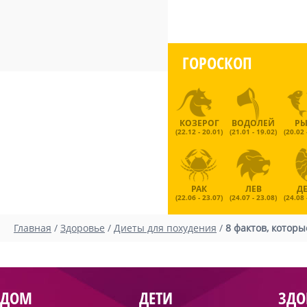
ГОРОСКОП
КОЗЕРОГ
ВОДОЛЕЙ
Р
(22.12 - 20.01)
(21.01 - 19.02)
(20.02 
РАК
ЛЕВ
Д
(22.06 - 23.07)
(24.07 - 23.08)
(24.08 
Главная
/
Здоровье
/
Диеты для похудения
/
8 фактов, котор
ДОМ
ДЕТИ
ЗДО