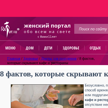
МЕНЮ
ДОМ
ДЕТИ
ЗДОРОВЬЕ
ОТДЫХ
Главная
/
Здоровье
/
Диеты для похудения
/
8 фактов,
которые скрывают кафе и рестораны
8 фактов, которые скрывают 
Безусловно, 
способ врем
или подругам
кафе и ресто
отсутствие н