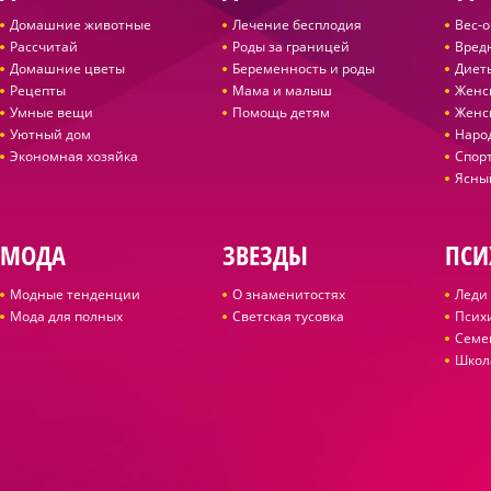
Домашние животные
Лечение бесплодия
Вес-
Рассчитай
Роды за границей
Вред
Домашние цветы
Беременность и роды
Диет
Рецепты
Мама и малыш
Женс
Умные вещи
Помощь детям
Женс
Уютный дом
Наро
Экономная хозяйка
Спор
Ясны
МОДА
ЗВЕЗДЫ
ПСИ
Модные тенденции
О знаменитостях
Леди 
Мода для полных
Светская тусовка
Псих
Семе
Школ