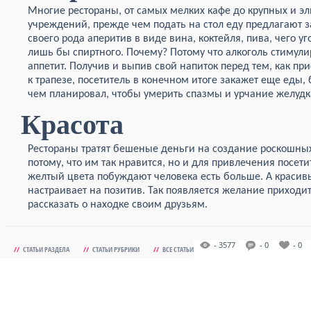
Многие рестораны, от самых мелких кафе до крупных и э
учреждений, прежде чем подать на стол еду предлагают з
своего рода аперитив в виде вина, коктейля, пива, чего уг
лишь бы спиртного. Почему? Потому что алкоголь стимули
аппетит. Получив и выпив свой напиток перед тем, как при
к трапезе, посетитель в конечном итоге закажет еще еды,
чем планировал, чтобы умерить спазмы и урчание желудк
Красота
Рестораны тратят бешеные деньги на создание роскошных
потому, что им так нравится, но и для привлечения посетит
желтый цвета побуждают человека есть больше. А красив
настраивает на позитив. Так появляется желание приходит
рассказать о находке своим друзьям.
- 3577
- 0
- 0
//
СТАТЬИ РАЗДЕЛА
//
СТАТЬИ РУБРИКИ
//
ВСЕ СТАТЬИ