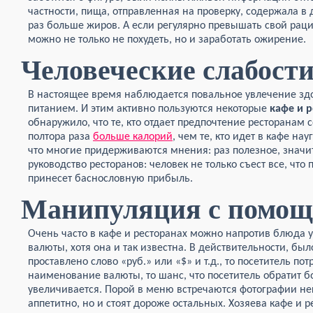
частности, пища, отправленная на проверку, содержала в 
раз больше жиров. А если регулярно превышать свой рацио
можно не только не похудеть, но и заработать ожирение.
Человеческие слабост
В настоящее время наблюдается повальное увлечение здо
питанием. И этим активно пользуются некоторые
кафе и 
обнаружило, что те, кто отдает предпочтение ресторанам 
полтора раза
больше калорий
, чем те, кто идет в кафе на
что многие придерживаются мнения: раз полезное, значит
руководство ресторанов: человек не только съест все, что 
принесет баснословную прибыль.
Манипуляция с помо
Очень часто в кафе и ресторанах можно напротив блюда у
валюты, хотя она и так известна. В действительности, был
проставлено слово «руб.» или «$» и т.д., то посетитель п
наименование валюты, то шанс, что посетитель обратит 
увеличивается. Порой в меню встречаются фотографии не
аппетитно, но и стоят дороже остальных. Хозяева кафе и