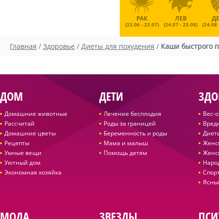
РАК
ЛЕВ
Д
(22.06 - 23.07)
(24.07 - 23.08)
(24.08 
Главная
/
Здоровье
/
Диеты для похудения
/
Каши быстрого п
ДОМ
ДЕТИ
ЗДО
Домашние животные
Лечение бесплодия
Вес-
Рассчитай
Роды за границей
Вред
Домашние цветы
Беременность и роды
Диет
Рецепты
Мама и малыш
Женс
Умные вещи
Помощь детям
Женс
Уютный дом
Наро
Экономная хозяйка
Спор
Ясны
МОДА
ЗВЕЗДЫ
ПСИ