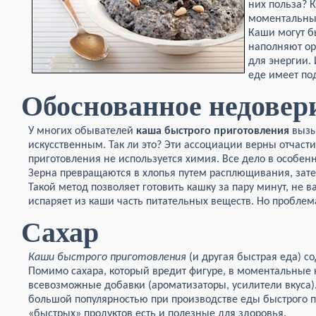
них польза? 
моментальные
Каши могут б
наполняют о
для энергии.
еде имеет по
Обоснованное недовер
У многих обывателей
каша быстрого приготовления
вызы
искусственным. Так ли это? Эти ассоциации верны отчаст
приготовления не используется химия. Все дело в особенн
Зерна превращаются в хлопья путем расплющивания, зате
Такой метод позволяет готовить кашку за пару минут, не в
испаряет из каши часть питательных веществ. Но проблем
Сахар
Каши быстрого приготовления
(и другая быстрая еда) со
Помимо сахара, который вредит фигуре, в моментальные 
всевозможные добавки (ароматизаторы, усилители вкуса)
большой популярностью при производстве еды быстрого 
«быстрых» продуктов есть и полезные для здоровья.