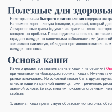
Полезные для здоровь
Некоторые
каши быстрого приготовления
содержат экстр
Например, корень лопуха (солодки, цикория), который до
Лекарственные травы (одуванчик, крапива, хвощ, растор
конкретных проблем. Производители заверяют, что такие 
страдает желудочно-кишечными заболеваниями (изжогой,
заживляют слизистую, обладают противовоспалительным
желудочного сока.
Основа каши
Из чего делают все моментальные каши – из овсянки?
Ов
при упоминании «быстрорастворимая каша». Именно таки
рынке изначально. Но основной может быть другая круп
отнести каши из цельной пшеницы, ржи, гречневые, рисов
льняной основе. Ее вкус многим покажется странным, не
свойств:
1. льняная каша препятствует образованию гастрита, обв