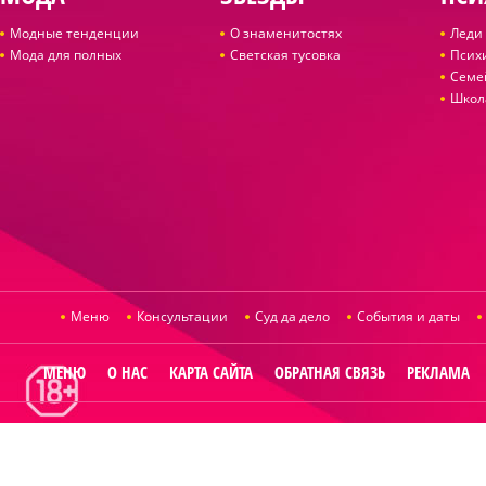
Модные тенденции
О знаменитостях
Леди 
Мода для полных
Светская тусовка
Псих
Семе
Школ
Меню
Консультации
Суд да дело
События и даты
МЕНЮ
О НАС
КАРТА САЙТА
ОБРАТНАЯ СВЯЗЬ
РЕКЛАМА
© 2014
Raut.ru
.