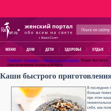
МЕНЮ
ДОМ
ДЕТИ
ЗДОРОВЬЕ
ОТДЫХ
Главная
/
Здоровье
/
Диеты для похудения
/
Каши быстрого
приготовления: польза или вред
Каши быстрого приготовления:
В последние 
больше появ
при этом каш
моментальног
себя, как пол