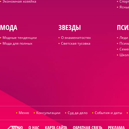
Экономная хозяйка
Спор
Ясны
МОДА
ЗВЕЗДЫ
ПСИ
Модные тенденции
О знаменитостях
Леди 
Мода для полных
Светская тусовка
Псих
Семе
Школ
Меню
Консультации
Суд да дело
События и даты
МЕНЮ
О НАС
КАРТА САЙТА
ОБРАТНАЯ СВЯЗЬ
РЕКЛАМА