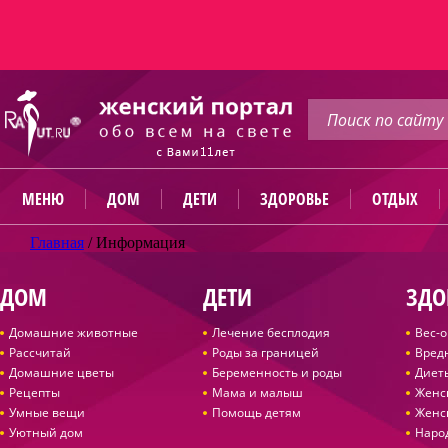
МЕНЮ
ДОМ
ДЕТИ
ЗДОРОВЬЕ
ОТДЫХ
Главная
/
Информация
ДОМ
ДЕТИ
ЗДО
Домашние животные
Лечение бесплодия
Вес-
Рассчитай
Роды за границей
Вред
Домашние цветы
Беременность и роды
Диет
Рецепты
Мама и малыш
Женс
Умные вещи
Помощь детям
Женс
Уютный дом
Наро