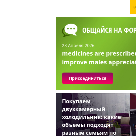
(
ОБЩАЙСЯ НА ФО
28 Апреля 2026
medicines are prescribe
improve males apprecia
Присоединиться
Покупаем
двухкамерный
холодильник: какие
объемы подходят
разным семьям по