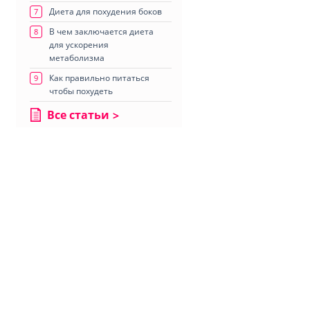
Диета для похудения боков
7
В чем заключается диета
8
для ускорения
метаболизма
Как правильно питаться
9
чтобы похудеть
Все статьи