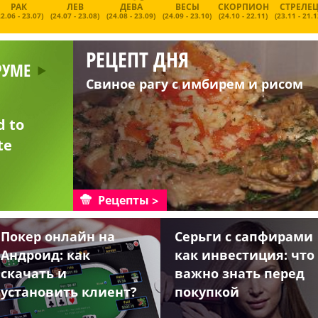
РАК
ЛЕВ
ДЕВА
ВЕСЫ
СКОРПИОН
СТРЕЛЕ
22.06 - 23.07)
(24.07 - 23.08)
(24.08 - 23.09)
(24.09 - 23.10)
(24.10 - 22.11)
(23.11 - 21.1
РЕЦЕПТ ДНЯ
РУМЕ
Свиное рагу с имбирем и рисом
d to
te
Рецепты
Покер онлайн на
Серьги с сапфирами
Андроид: как
как инвестиция: что
скачать и
важно знать перед
установить клиент?
покупкой