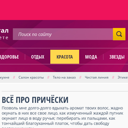
ЗДОРОВЬЕ
ОТДЫХ
КРАСОТА
МОДА
ЗВЕЗДЫ
 кухне
Салон красоты
Тело на заказ
Чистая линия
Этике
//
//
//
//
ВСЁ ПРО ПРИЧЁСКИ
Позволь мне долго-долго вдыхать аромат твоих волос, жадно
окунать в них все свое лицо, как измученный жаждой путник
окунает лицо в воду ручья; перебирать их пальцами, как
тончайший благоуханный платок, чтобы дать свободу