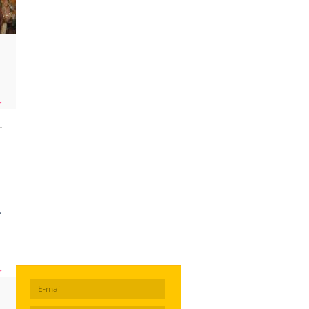
>
.
>