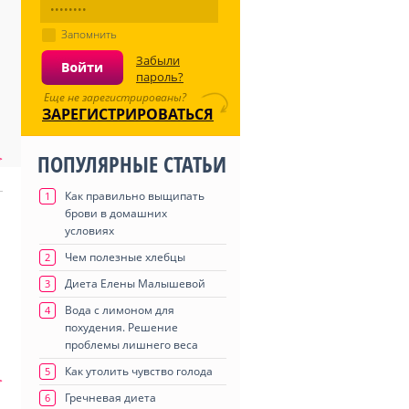
Запомнить
Забыли
пароль?
Еще не зарегистрированы?
ЗАРЕГИСТРИРОВАТЬСЯ
ПОПУЛЯРНЫЕ СТАТЬИ
>
Как правильно выщипать
1
,
брови в домашних
условиях
Чем полезные хлебцы
2
Диета Елены Малышевой
3
Вода с лимоном для
4
похудения. Решение
проблемы лишнего веса
Как утолить чувство голода
5
>
Гречневая диета
6