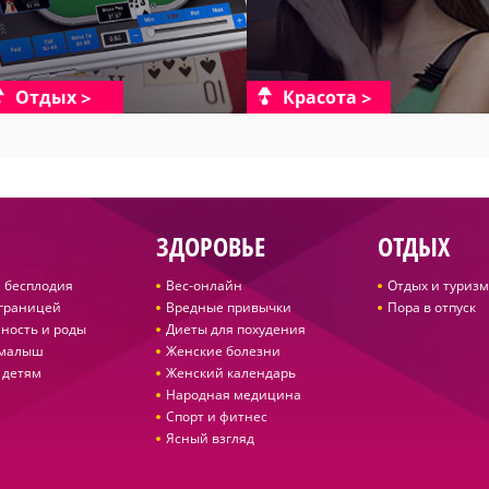
Отдых
Красота
ЗДОРОВЬЕ
ОТДЫХ
 бесплодия
Вес-онлайн
Отдых и туризм
 границей
Вредные привычки
Пора в отпуск
ность и роды
Диеты для похудения
 малыш
Женские болезни
 детям
Женский календарь
Народная медицина
Спорт и фитнес
Ясный взгляд