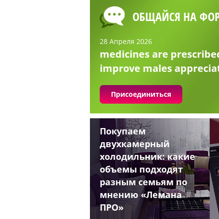
ОБЩАЙСЯ НА ФО
28 Апреля 2026
medicines are prescribe
improve males apprecia
Присоединиться
Покупаем
двухкамерный
холодильник: какие
объемы подходят
разным семьям по
мнению «Лемана
ПРО»