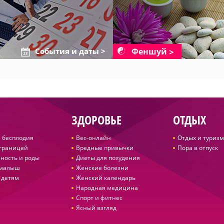
Феншуй
События и даты >
ЗДОРОВЬЕ
ОТДЫХ
 бесплодия
Вес-онлайн
Отдых и туризм
 границей
Вредные привычки
Пора в отпуск
ность и роды
Диеты для похудения
 малыш
Женские болезни
 детям
Женский календарь
Народная медицина
Спорт и фитнес
Ясный взгляд