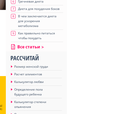
Гречневая диета
6
Диета для похудения боков
7
В чем заключается диета
8
для ускорения
метаболизма
Как правильно питаться
9
чтобы похудеть
Все статьи
РАССЧИТАЙ
Размер женской груди
Расчет алиментов
Калькулятор любви
Определение пола
будущего ребенка
Калькулятор степени
ЦЫ
опьянения
6)