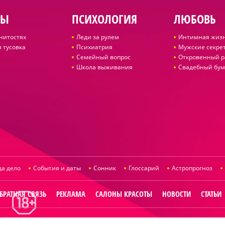
ДЫ
ПСИХОЛОГИЯ
ЛЮБОВЬ
нитостях
Леди за рулем
Интимная жиз
 тусовка
Психиатрия
Мужские секре
Семейный вопрос
Откровенный р
Школа выживания
Свадебный бум
да дело
События и даты
Сонник
Глоссарий
Астропрогноз
БРАТНАЯ СВЯЗЬ
РЕКЛАМА
САЛОНЫ КРАСОТЫ
НОВОСТИ
СТАТЬИ
© 2014
Raut.ru
. Все права защищены. -
1.69с.