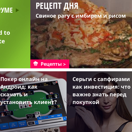
РЕЦЕПТ ДНЯ
РУМЕ
Свиное рагу с имбирем и рисом
d to
te
Рецепты
Покер онлайн на
Серьги с сапфирами
Андроид: как
как инвестиция: что
скачать и
важно знать перед
установить клиент?
покупкой