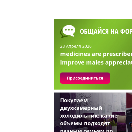
ОБЩАЙСЯ НА ФО
28 Апреля 2026
medicines are prescribe
improve males apprecia
Присоединиться
Покупаем
двухкамерный
холодильник: какие
объемы подходят
разным семьям по