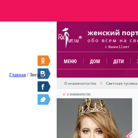
МЕНЮ
ДОМ
ДЕТИ
Главная
/
Звезды
О знаменитостях
Светская тусовка
//
//
О ЗНАМЕНИТОСТЯХ