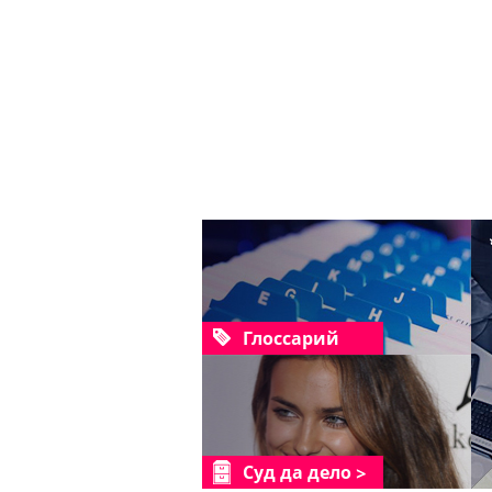
Глоссарий
Суд да дело