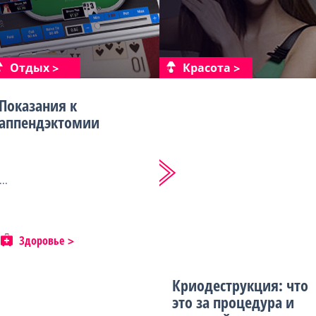
Отдых
Красота
Показания к
аппендэктомии
...
Здоровье
Криодеструкция: что
это за процедура и