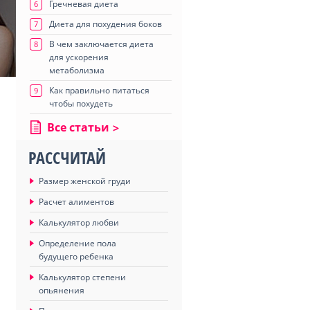
Гречневая диета
6
Диета для похудения боков
7
В чем заключается диета
8
для ускорения
метаболизма
Как правильно питаться
9
чтобы похудеть
Все статьи
РАССЧИТАЙ
Размер женской груди
Расчет алиментов
Калькулятор любви
Определение пола
будущего ребенка
Калькулятор степени
опьянения