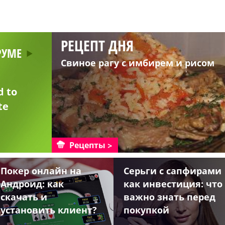
РЕЦЕПТ ДНЯ
РУМЕ
Свиное рагу с имбирем и рисом
d to
te
Рецепты
Покер онлайн на
Серьги с сапфирами
Андроид: как
как инвестиция: что
скачать и
важно знать перед
установить клиент?
покупкой