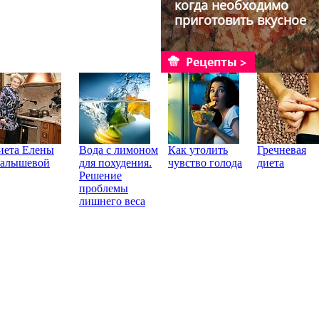
когда необходимо
приготовить вкусное
блю...
Рецепты
иета Елены
Вода с лимоном
Как утолить
Гречневая
алышевой
для похудения.
чувство голода
диета
Решение
проблемы
лишнего веса