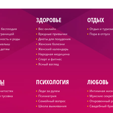
ЗДОРОВЬЕ
ОТДЫХ
 бесплодия
Вес-онлайн
Отдых и туризм
 границей
Вредные привычки
Пора в отпуск
ность и роды
Диеты для похудения
 малыш
Женские болезни
 детям
Женский календарь
Народная медицина
Спорт и фитнес
Ясный взгляд
ДЫ
ПСИХОЛОГИЯ
ЛЮБОВЬ
нитостях
Леди за рулем
Интимная жиз
 тусовка
Психиатрия
Мужские секре
Семейный вопрос
Откровенный р
Школа выживания
Свадебный бум