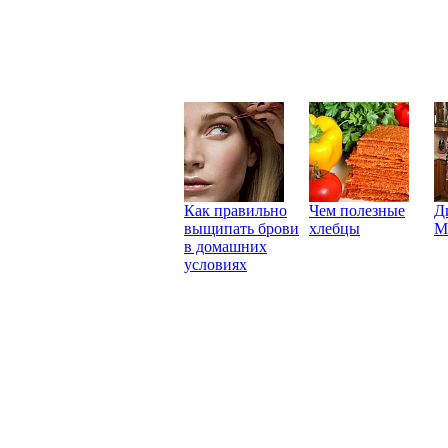
Как правильно
Чем полезные
Д
выщипать брови
хлебцы
М
в домашних
условиях