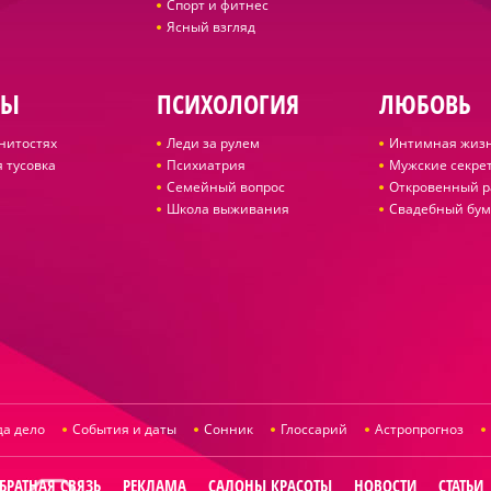
Спорт и фитнес
Ясный взгляд
ДЫ
ПСИХОЛОГИЯ
ЛЮБОВЬ
нитостях
Леди за рулем
Интимная жиз
 тусовка
Психиатрия
Мужские секре
Семейный вопрос
Откровенный р
Школа выживания
Свадебный бум
да дело
События и даты
Сонник
Глоссарий
Астропрогноз
БРАТНАЯ СВЯЗЬ
РЕКЛАМА
САЛОНЫ КРАСОТЫ
НОВОСТИ
СТАТЬИ