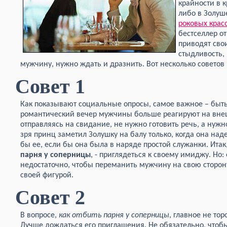
крайности в 
либо в Золуш
роковых крас
бестселлер о
приводят сво
стыдливость,
мужчину, нужно ждать и дразнить. Вот несколько советов 
Совет 1
Как показывают социальные опросы, самое важное – быть
романтический вечер мужчины больше реагируют на вне
отправляясь на свидание, не нужно готовить речь, а нуж
зря принц заметил Золушку на балу только, когда она над
бы ее, если бы она была в наряде простой служанки. Итак
парня у соперницы
, - приглядеться к своему имиджу. Но
недостаточно, чтобы переманить мужчину на свою сторону
своей фигурой.
Совет 2
В вопросе,
как отбить парня у соперницы
, главное не то
Лучше дождаться его приглашения. Не обязательно, чтобы