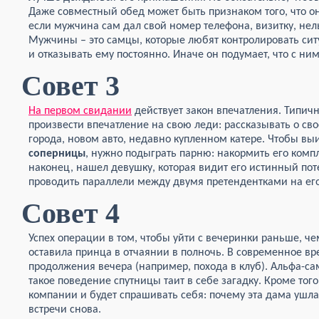
Даже совместный обед может быть признаком того, что он
если мужчина сам дал свой номер телефона, визитку, нел
Мужчины – это самцы, которые любят контролировать сит
и отказывать ему постоянно. Иначе он подумает, что с ним
Совет 3
На первом свидании
действует закон впечатления. Типич
произвести впечатление на свою леди: рассказывать о св
города, новом авто, недавно купленном катере. Чтобы выи
соперницы
, нужно подыграть парню: накормить его компл
наконец, нашел девушку, которая видит его истинный по
проводить параллели между двумя претендентками на его
Совет 4
Успех операции в том, чтобы уйти с вечеринки раньше, ч
оставила принца в отчаянии в полночь. В современное вре
продолжения вечера (например, похода в клуб). Альфа-са
такое поведение спутницы таит в себе загадку. Кроме того
компании и будет спрашивать себя: почему эта дама ушла 
встречи снова.