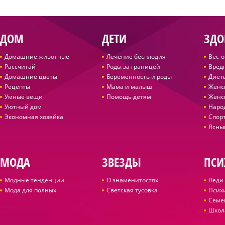
ДОМ
ДЕТИ
ЗДО
Домашние животные
Лечение бесплодия
Вес-
Рассчитай
Роды за границей
Вред
Домашние цветы
Беременность и роды
Диет
Рецепты
Мама и малыш
Женс
Умные вещи
Помощь детям
Женс
Уютный дом
Наро
Экономная хозяйка
Спор
Ясны
МОДА
ЗВЕЗДЫ
ПСИ
Модные тенденции
О знаменитостях
Леди 
Мода для полных
Светская тусовка
Псих
Семе
Школ