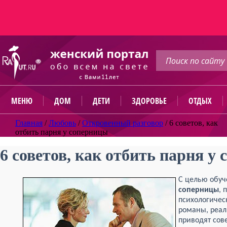
МЕНЮ
ДОМ
ДЕТИ
ЗДОРОВЬЕ
ОТДЫХ
Главная
/
Любовь
/
Откровенный разговор
/
6 советов, как
отбить парня у соперницы
6 советов, как отбить парня у
С целью обу
соперницы
, 
психологичес
романы, реал
приводят сов