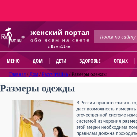
МЕНЮ
ДОМ
ДЕТИ
ЗДОРОВЬЕ
ОТДЫХ
Главная
/
Дом
/
Рассчитайка
/
Размеры одежды
Размеры одежды
В России принято считать то
даст возможность измерить
отечественной системе изме
системой измерения
разме
этой мерки необходима пом
правилам должна проходить 