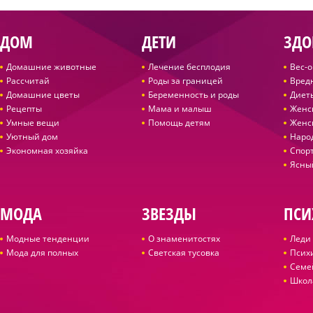
ДОМ
ДЕТИ
ЗДО
Домашние животные
Лечение бесплодия
Вес-
Рассчитай
Роды за границей
Вред
Домашние цветы
Беременность и роды
Диет
Рецепты
Мама и малыш
Женс
Умные вещи
Помощь детям
Женс
Уютный дом
Наро
Экономная хозяйка
Спор
Ясны
МОДА
ЗВЕЗДЫ
ПСИ
Модные тенденции
О знаменитостях
Леди 
Мода для полных
Светская тусовка
Псих
Семе
Школ