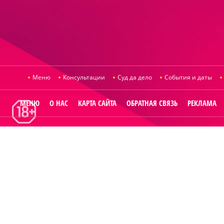
Меню
Консультации
Суд да дело
События и даты
МЕНЮ
О НАС
КАРТА САЙТА
ОБРАТНАЯ СВЯЗЬ
РЕКЛАМА
© 2014
Raut.ru
.