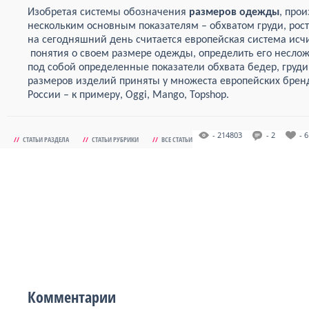
Изобретая системы обозначения
размеров одежды
, про
нескольким основным показателям – обхватом груди, рос
на сегодняшний день считается европейская система исч
понятия о своем размере одежды, определить его несло
под собой определенные показатели обхвата бедер, груди
размеров изделий приняты у множеста европейских бренд
России – к примеру, Oggi, Mango, Topshop.
- 214803
- 2
- 6
//
СТАТЬИ РАЗДЕЛА
//
СТАТЬИ РУБРИКИ
//
ВСЕ СТАТЬИ
Комментарии