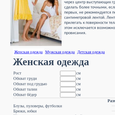
через центр выступающих г
сделать более точными, если
первых, не рекомендуется п
сантиметровой лентой. Лен
прилегать к поверхности те
этом исключается возможнос
провисания.
Женская одежда
Мужская одежда
Детская одежда
Женская одежда
Рост
см
Обхват груди
см
Обхват под грудью
см
Обхват талии
см
Обхват бёдер
см
Раз
Блузы, пуловеры, футболки
Брюки, юбки