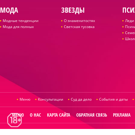
МОДА
ЗВЕЗДЫ
ПСИ
Модные тенденции
О знаменитостях
Леди 
Мода для полных
Светская тусовка
Псих
Семе
Школ
Меню
Консультации
Суд да дело
События и даты
МЕНЮ
О НАС
КАРТА САЙТА
ОБРАТНАЯ СВЯЗЬ
РЕКЛАМА
© 2014
Raut.ru
.