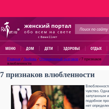
МЕНЮ
ДОМ
ДЕТИ
ЗДОРОВЬЕ
ОТДЫХ
Главная
/
Любовь
/
Откровенный разговор
/
7 признаков
влюбленности
7 признаков влюбленности
Влюбленность
чувство. Одн
запутанным и
подобное про
нет определе