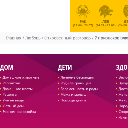
РАК
ЛЕВ
Д
(22.06 - 23.07)
(24.07 - 23.08)
(24.08 
Главная
/
Любовь
/
Откровенный разговор
/
7 признаков вл
ДОМ
ДЕТИ
ЗДО
Домашние животные
Лечение бесплодия
Вес-
Рассчитай
Роды за границей
Вред
Домашние цветы
Беременность и роды
Диет
Рецепты
Мама и малыш
Женс
Умные вещи
Помощь детям
Женс
Уютный дом
Наро
Экономная хозяйка
Спор
Ясны