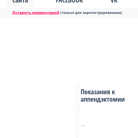
Оставить комментарий
(только для зарегистрированных)
Показания к
аппендэктомии
...