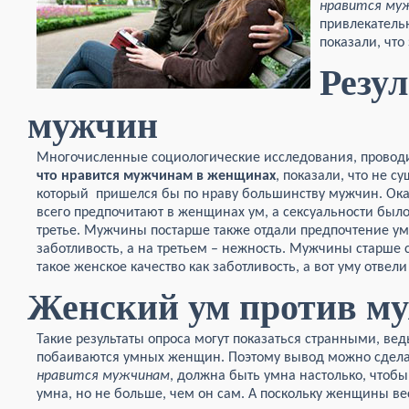
нравится му
привлекатель
показали, что
Резу
мужчин
Многочисленные социологические исследования, проводи
что нравится мужчинам в женщинах
, показали, что не 
который пришелся бы по нраву большинству мужчин. Оказ
всего предпочитают в женщинах ум, а сексуальности было 
третье. Мужчины постарше также отдали предпочтение уму
заботливость, а на третьем – нежность. Мужчины старше с
такое женское качество как заботливость, а вот уму отвели
Женский ум против му
Такие результаты опроса могут показаться странными, ве
побаиваются умных женщин. Поэтому вывод можно сдела
нравится мужчинам
, должна быть умна настолько, чтоб
умна, но не больше, чем он сам. А поскольку женщины вес