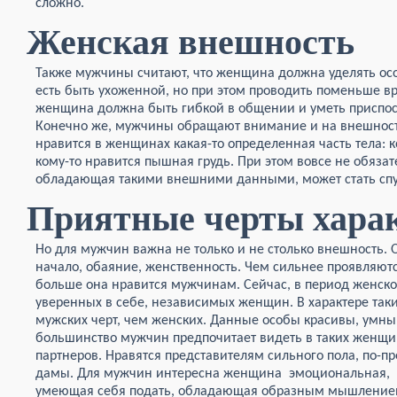
сложно.
Женская внешность
Также мужчины считают, что женщина должна уделять ос
есть быть ухоженной, но при этом проводить поменьше в
женщина должна быть гибкой в общении и уметь приспос
Конечно же, мужчины обращают внимание и на внешность
нравится в женщинах какая-то определенная часть тела: к
кому-то нравится пышная грудь. При этом вовсе не обяза
обладающая такими внешними данными, может стать сп
Приятные черты хара
Но для мужчин важна не только и не столько внешность.
начало, обаяние, женственность. Чем сильнее проявляютс
больше она нравится мужчинам. Сейчас, в период женск
уверенных в себе, независимых женщин. В характере так
мужских черт, чем женских. Данные особы красивы, умны
большинство мужчин предпочитает видеть в таких женщ
партнеров. Нравятся представителям сильного пола, по-
дамы. Для мужчин интересна женщина эмоциональная,
умеющая себя подать, обладающая образным мышление