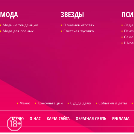
МОДА
ЗВЕЗДЫ
ПСИ
Модные тенденции
О знаменитостях
Леди 
Мода для полных
Светская тусовка
Псих
Семе
Школ
Меню
Консультации
Суд да дело
События и даты
МЕНЮ
О НАС
КАРТА САЙТА
ОБРАТНАЯ СВЯЗЬ
РЕКЛАМА