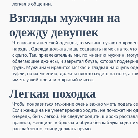
легкая в общении.
Взгляды мужчин на
одежду девушек
Что касается женской одежды, то мужчин пугают открове
наряды. Одежда должна лишь создавать намек на то, что
скрыто. Так, привлекательными, по мнению мужчин, могу
облегающие джинсы, и закрытая блуза, которая подчерки
грудь. Мужчинам нравится мягкая и гладкая на ощупь оде
туфли, по их мнению, должны плотно сидеть на ноге, а та
иметь узкий нос или открытый мысок.
Легкая походка
Чтобы понравиться мужчине очень важно уметь подать се
Если женщина не умеет красиво ходить, не поможет ни о
очередь, быть легкой. Не следует ходить, широко расстав
правило, женщины в брюках и обуви без каблука ходят им
расслабленно, спину держать прямо.