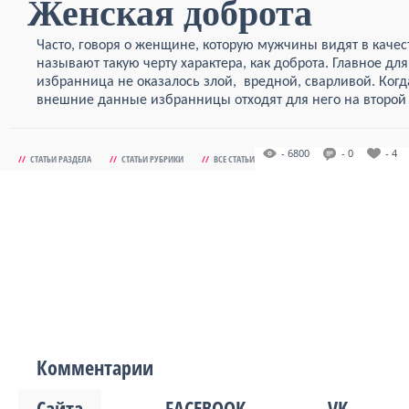
Женская доброта
Часто, говоря о женщине, которую мужчины видят в качес
называют такую черту характера, как доброта. Главное д
избранница не оказалось злой, вредной, сварливой. Ког
внешние данные избранницы отходят для него на второй 
- 6800
- 0
- 4
//
СТАТЬИ РАЗДЕЛА
//
СТАТЬИ РУБРИКИ
//
ВСЕ СТАТЬИ
Комментарии
Сайта
FACEBOOK
VK