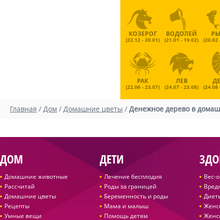
КОЗЕРОГ
ВОДОЛЕЙ
Р
(22.12 - 20.01)
(21.01 - 19.02)
(20.02 
РАК
ЛЕВ
Д
(22.06 - 23.07)
(24.07 - 23.08)
(24.08 
Главная
/
Дом
/
Домашние цветы
/
Денежное дерево в домаш
ДОМ
ДЕТИ
ЗДО
Домашние животные
Лечение бесплодия
Вес-
Рассчитай
Роды за границей
Вред
Домашние цветы
Беременность и роды
Диет
Рецепты
Мама и малыш
Женс
Умные вещи
Помощь детям
Женс