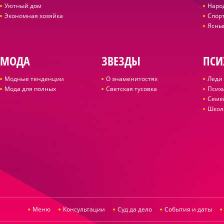
Уютный дом
Наро
Экономная хозяйка
Спор
Ясны
МОДА
ЗВЕЗДЫ
ПСИ
Модные тенденции
О знаменитостях
Леди 
Мода для полных
Светская тусовка
Псих
Семе
Школ
Меню
Консультации
Суд да дело
События и даты