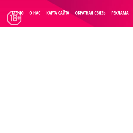
МЕНЮ
О НАС
КАРТА САЙТА
ОБРАТНАЯ СВЯЗЬ
РЕКЛАМА
© 2014
Raut.ru
.