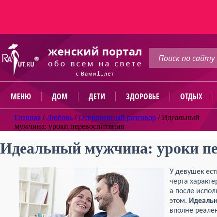
МЕНЮ
ДОМ
ДЕТИ
ЗДОРОВЬЕ
ОТДЫХ
Главная
/
Любовь
/
Откровенный разговор
/
Идеальный
мужчина: уроки перевоспитания
Идеальный мужчина: уроки п
У девушек ест
черта характе
а после испо
этом.
Идеаль
вполне реален