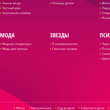
Умные вещи
Помощь детям
Женс
Уютный дом
Наро
Экономная хозяйка
Спор
Ясны
МОДА
ЗВЕЗДЫ
ПСИ
Модные тенденции
О знаменитостях
Леди 
Мода для полных
Светская тусовка
Псих
Семе
Школ
Меню
Консультации
Суд да дело
События и даты