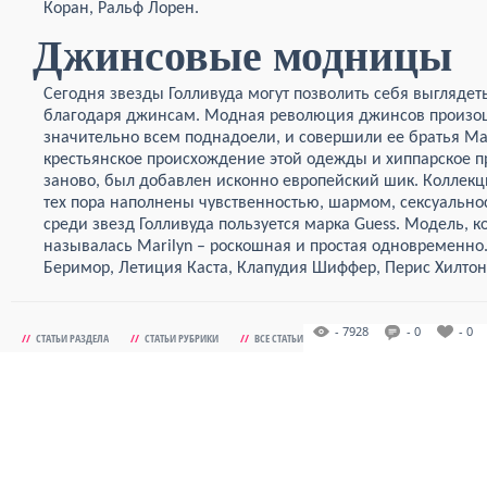
Коран, Ральф Лорен.
Джинсовые модницы
Сегодня звезды Голливуда могут позволить себя выгляде
благодаря джинсам. Модная революция джинсов произошла
значительно всем поднадоели, и совершили ее братья Ма
крестьянское происхождение этой одежды и хиппарское 
заново, был добавлен исконно европейский шик. Коллек
тех пора наполнены чувственностью, шармом, сексуальн
среди звезд Голливуда пользуется марка Guess. Модель, 
называлась Marilyn – роскошная и простая одновременно.
Беримор, Летиция Каста, Клапудия Шиффер, Перис Хилтон
- 7928
- 0
- 0
//
СТАТЬИ РАЗДЕЛА
//
СТАТЬИ РУБРИКИ
//
ВСЕ СТАТЬИ