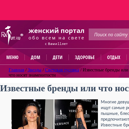
МЕНЮ
ДОМ
ДЕТИ
ЗДОРОВЬЕ
ОТДЫХ
Главная
/
Звезды
/
Светская тусовка
/
Известные бренды или
что носят знаменитости
Известные бренды или что нос
Многие девушк
ищут самые р
пышные, блес
предпочитают
Известные бр