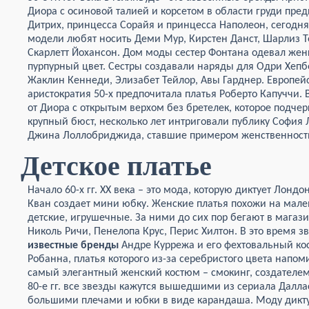
Диора с осиновой талией и корсетом в области груди пре
Дитрих, принцесса Сорайя и принцесса Наполеон, сегодня
модели любят носить Деми Мур, Кирстен Данст, Шарлиз Т
Скарлетт Йохансон. Дом моды сестер Фонтана одевал же
пурпурный цвет. Сестры создавали наряды для Одри Хепб
Жаклин Кеннеди, Элизабет Тейлор, Авы Гарднер. Европей
аристократия 50-х предпочитала платья Роберто Капуччи. 
от Диора с открытым верхом без бретелек, которое подче
крупный бюст, несколько лет интриговали публику София 
Джина Лоллобриджида, ставшие примером женственност
Детское платье
Начало 60-х гг. XX века – это мода, которую диктует Лондо
Кван создает мини юбку. Женские платья похожи на мале
детские, игрушечные. За ними до сих пор бегают в магаз
Николь Ричи, Пенелопа Крус, Перис Хилтон. В это время зв
известные бренды
Андре Куррежа и его фехтовальный ко
Робанна, платья которого из-за серебристого цвета напоми
самый элегантный женский костюм – смокинг, создателем 
80-е гг. все звезды кажутся вышедшими из сериала Даллас
большими плечами и юбки в виде карандаша. Моду дикту