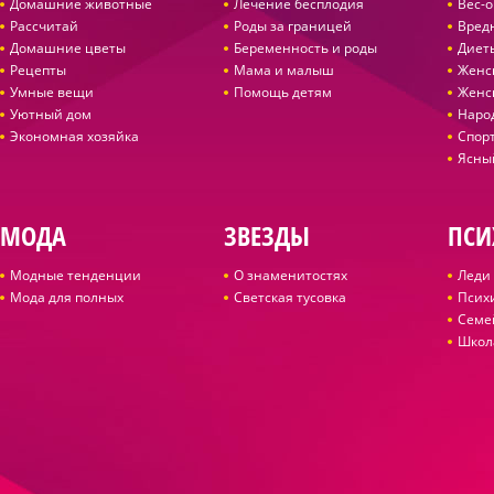
Домашние животные
Лечение бесплодия
Вес-
Рассчитай
Роды за границей
Вред
Домашние цветы
Беременность и роды
Диет
Рецепты
Мама и малыш
Женс
Умные вещи
Помощь детям
Женс
Уютный дом
Наро
Экономная хозяйка
Спор
Ясны
МОДА
ЗВЕЗДЫ
ПСИ
Модные тенденции
О знаменитостях
Леди 
Мода для полных
Светская тусовка
Псих
Семе
Школ