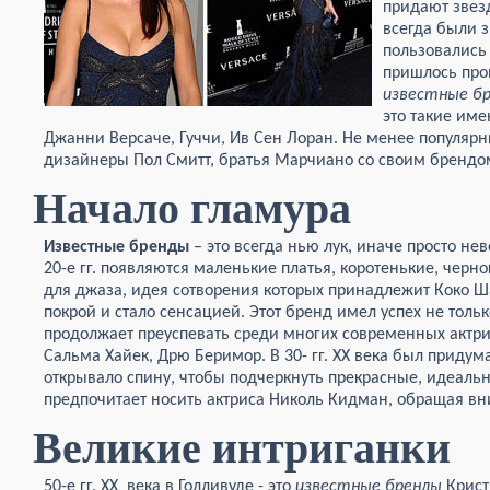
придают звез
всегда были 
пользовались 
пришлось про
известные б
это такие име
Джанни Версаче, Гуччи, Ив Сен Лоран. Не менее популяр
дизайнеры Пол Смитт, братья Марчиано со своим брендом
Начало гламура
Известные бренды
– это всегда нью лук, иначе просто не
20-е гг. появляются маленькие платья, коротенькие, черно
для джаза, идея сотворения которых принадлежит Коко 
покрой и стало сенсацией. Этот бренд имел успех не только
продолжает преуспевать среди многих современных актрис,
Сальма Хайек, Дрю Беримор. В 30- гг. XX века был придума
открывало спину, чтобы подчеркнуть прекрасные, идеальн
предпочитает носить актриса Николь Кидман, обращая в
Великие интриганки
50-е гг. XX века в Голливуде - это
известные бренды
Крист