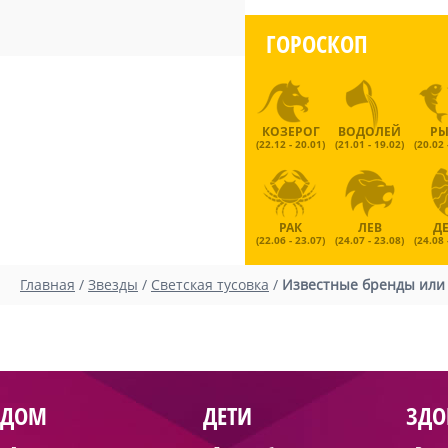
ГОРОСКОП
КОЗЕРОГ
ВОДОЛЕЙ
Р
(22.12 - 20.01)
(21.01 - 19.02)
(20.02 
РАК
ЛЕВ
Д
(22.06 - 23.07)
(24.07 - 23.08)
(24.08 
Главная
/
Звезды
/
Светская тусовка
/
Известные бренды или 
ДОМ
ДЕТИ
ЗДО