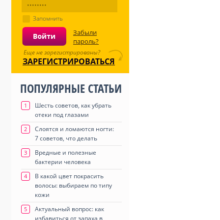
Запомнить
Забыли
пароль?
Еще не зарегистрированы?
ЗАРЕГИСТРИРОВАТЬСЯ
ПОПУЛЯРНЫЕ СТАТЬИ
Шесть советов, как убрать
1
отеки под глазами
Слоятся и ломаются ногти:
2
7 советов, что делать
Вредные и полезные
3
бактерии человека
В какой цвет покрасить
4
волосы: выбираем по типу
кожи
Актуальный вопрос: как
5
избавиться от запаха в