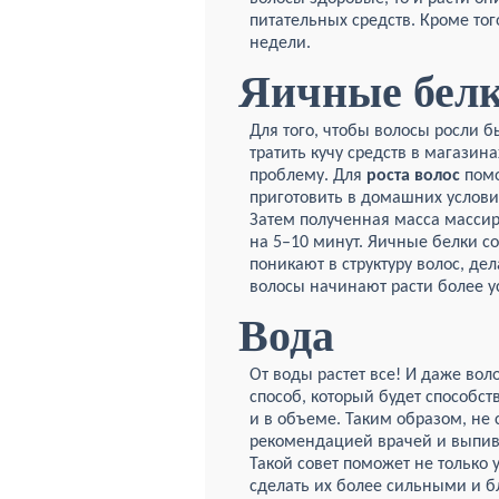
питательных средств. Кроме тог
недели.
Яичные бел
Для того, чтобы волосы росли б
тратить кучу средств в магази
проблему. Для
роста волос
помо
приготовить в домашних условия
Затем полученная масса масси
на 5–10 минут. Яичные белки с
поникают в структуру волос, д
волосы начинают расти более у
Вода
От воды растет все! И даже вол
способ, который будет способст
и в объеме. Таким образом, не 
рекомендацией врачей и выпива
Такой совет поможет не только у
сделать их более сильными и б