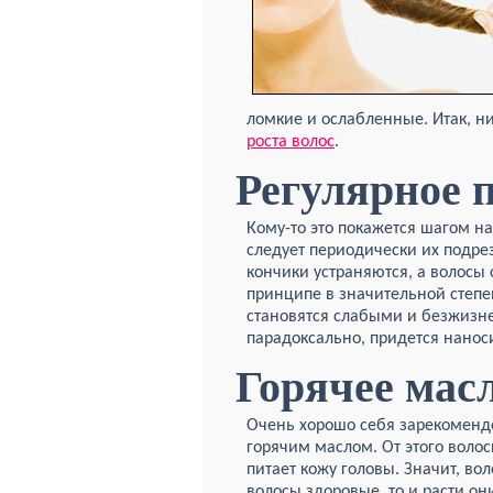
ломкие и ослабленные. Итак, 
роста волос
.
Регулярное 
Кому-то это покажется шагом на
следует периодически их подрез
кончики устраняются, а волосы
принципе в значительной степен
становятся слабыми и безжизне
парадоксально, придется нанос
Горячее мас
Очень хорошо себя зарекоменд
горячим маслом. От этого волос
питает кожу головы. Значит, во
волосы здоровые, то и расти о