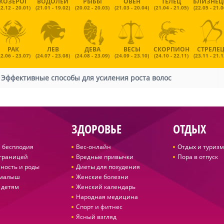
КОЗЕРОГ
ВОДОЛЕЙ
РЫБЫ
ОВЕН
ТЕЛЕЦ
БЛИЗНЕ
22.12 - 20.01)
(21.01 - 19.02)
(20.02 - 20.03)
(21.03 - 20.04)
(21.04 - 21.05)
(22.05 - 21.0
РАК
ЛЕВ
ДЕВА
ВЕСЫ
СКОРПИОН
СТРЕЛЕ
22.06 - 23.07)
(24.07 - 23.08)
(24.08 - 23.09)
(24.09 - 23.10)
(24.10 - 22.11)
(23.11 - 21.1
/
Эффективные способы для усиления роста волос
ЗДОРОВЬЕ
ОТДЫХ
 бесплодия
Вес-онлайн
Отдых и туризм
 границей
Вредные привычки
Пора в отпуск
ность и роды
Диеты для похудения
 малыш
Женские болезни
 детям
Женский календарь
Народная медицина
Спорт и фитнес
Ясный взгляд