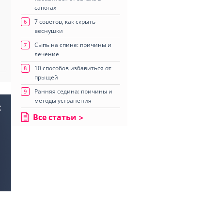
сапогах
7 советов, как скрыть
6
веснушки
Сыпь на спине: причины и
7
лечение
10 способов избавиться от
8
прыщей
Ранняя седина: причины и
9
методы устранения
:
Все статьи