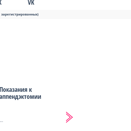
K
VK
я зарегистрированных)
Показания к
аппендэктомии
...