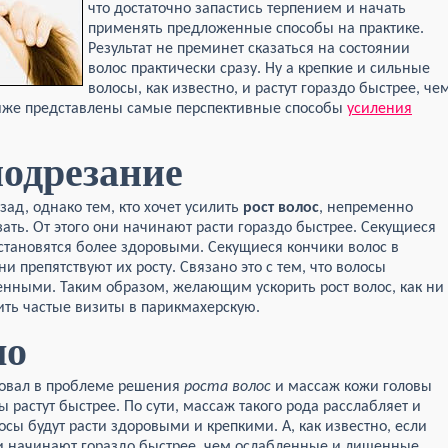
что достаточно запастись терпением и начать
применять предложенные способы на практике.
Результат не преминет сказаться на состоянии
волос практически сразу. Ну а крепкие и сильные
волосы, как известно, и растут гораздо быстрее, че
ниже представлены самые перспективные способы
усиления
подрезание
зад, однако тем, кто хочет усилить
рост волос
, непременно
ать. От этого они начинают расти гораздо быстрее. Секущиеся
 становятся более здоровыми. Секущиеся кончики волос в
и препятствуют их росту. Связано это с тем, что волосы
нными. Таким образом, желающим ускорить рост волос, как ни
ить частые визиты в парикмахерскую.
ло
овал в проблеме решения
роста волос
и массаж кожи головы
ы растут быстрее. По сути, массаж такого рода расслабляет и
лосы будут расти здоровыми и крепкими. А, как известно, если
ни начинают гораздо быстрее, чем ослабленные и лишенные