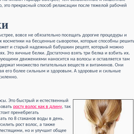
о, это прекрасный способ релаксации после тяжелой рабочей
ки
ыстрее, вовсе не обязательно посещать дорогие процедуры и
нах косметики на бесценные сыворотки, которые способны решит
жет и старый надежный бабушкин рецепт, который можно
х. Это яичные белки. Достаточно взять три белка и взбить их.
рующими движениями наносится на волосы и оставляется там
одержат множество питательных веществ и витаминов. Они
елая его более сильным и здоровым. А здоровые и сильные
силенно.
осы. Это быстрый и естественный
вовать
росту волос как в длину
, так
стоит пренебрегать
ть по 8 стаканов воды в день.
силить рост волос, а также
лестящими, но и улучшит общее