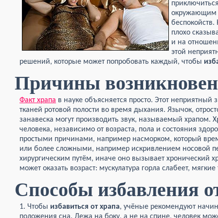
приключиться
окружающим л
беспокойств. 
плохо сказыв
и на отношени
этой неприят
решений, которые может попробовать каждый, чтобы
изб
Причины возникновен
Факт храпа
в науке объясняется просто. Этот неприятный 
тканей ротовой полости во время дыхания. Язычок, отрост
занавеска могут производить звук, называемый храпом. Х
человека, независимо от возраста, пола и состояния здор
простыми причинами, например насморком, который время
или более сложными, например искривлением носовой пе
хирургическим путём, иначе оно вызывает хронический хр
может оказать возраст: мускулатура горла слабеет, мягки
Способы избавления от
1. Чтобы
избавиться от храпа
, учёные рекомендуют начин
положения сна. Лежа на боку, а не на спине, человек мож