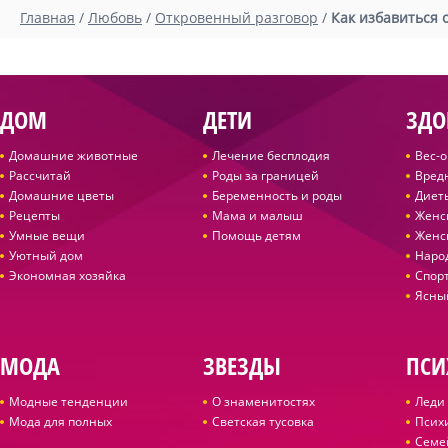
Главная
/
Любовь
/
Откровенный разговор
/
Как избавиться 
ДОМ
ДЕТИ
ЗДО
Домашние животные
Лечение бесплодия
Вес-
Рассчитай
Роды за границей
Вред
Домашние цветы
Беременность и роды
Диет
Рецепты
Мама и малыш
Женс
Умные вещи
Помощь детям
Женс
Уютный дом
Наро
Экономная хозяйка
Спор
Ясны
МОДА
ЗВЕЗДЫ
ПСИ
Модные тенденции
О знаменитостях
Леди 
Мода для полных
Светская тусовка
Псих
Семе