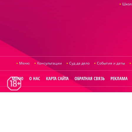
Школ
Меню
Консультации
Суд да дело
События и даты
МЕНЮ
О НАС
КАРТА САЙТА
ОБРАТНАЯ СВЯЗЬ
РЕКЛАМА
© 2014
Raut.ru
.