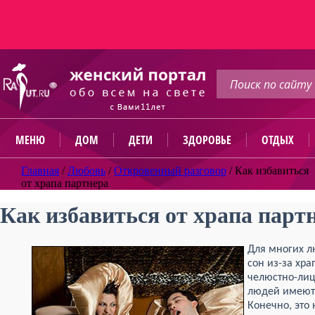
МЕНЮ
ДОМ
ДЕТИ
ЗДОРОВЬЕ
ОТДЫХ
Главная
/
Любовь
/
Откровенный разговор
/
Как избавиться
от храпа партнера
Как избавиться от храпа парт
Для многих л
сон из-за хр
челюстно-лиц
людей имеют 
Конечно, это