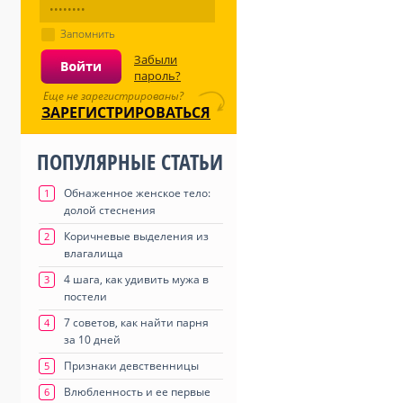
Запомнить
Забыли
пароль?
Еще не зарегистрированы?
ЗАРЕГИСТРИРОВАТЬСЯ
ПОПУЛЯРНЫЕ СТАТЬИ
Обнаженное женское тело:
1
долой стеснения
Коричневые выделения из
2
влагалища
4 шага, как удивить мужа в
3
постели
7 советов, как найти парня
4
за 10 дней
Признаки девственницы
5
Влюбленность и ее первые
6