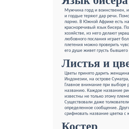
Язык бисера
Мужчина горд и воинственен, и 
и гордые теряют дар речи. Помо
парню
. В Южной Африке есть н
красноречивый язык бисера. По
хозяйстве, из него делают укра
любовного послания играет бол
плетения можно проверить чувс
его душе живет грусть бывшего 
Листья и цв
Цветы принято дарить женщинам
Индонезии, на острове Суматра
Главное внимание при выборе ра
названию. Каждое название ри
известны не только этому племе
Существовали даже толкователи
определенное сообщение. Друг
срифмовать название цветка с 
Костер