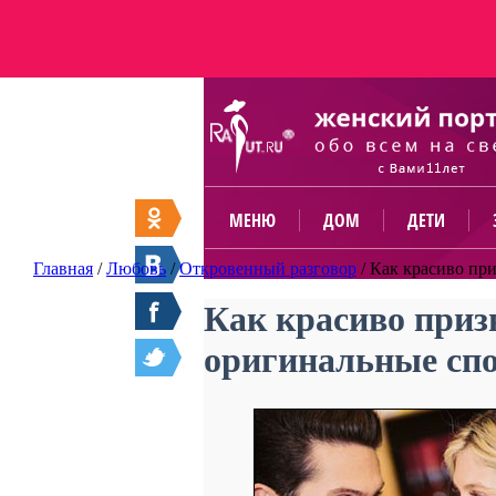
МЕНЮ
ДОМ
ДЕТИ
Главная
/
Любовь
/
Откровенный разговор
/
Как красиво пр
Как красиво приз
оригинальные сп