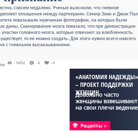
естно, совсем недалеко. Ученые выяснили, что гневное
крепляет отношения между партнерами. Семир Зеки и Джон Пол
ситета показывали мужчинам фотографии, на которых были
е дамы. Сканирование мозга показало, что при демонстрации
участки головного мозга, которые отвечают за влюбленность.
существует, то ее можно создать. Для этого нужно всего-навсего
ия с гневными высказываниями.
- 19252
- 0
- 0
АТЬИ
«АНАТОМИЯ НАДЕЖДЫ
– ПРОЕКТ ПОДДЕРЖКИ
ЖЕНЩИН
Довольно часто
женщины взвешивают
на свои плечи ведение
хозя...
Рецепты