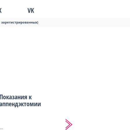
K
VK
я зарегистрированных)
Показания к
аппендэктомии
...