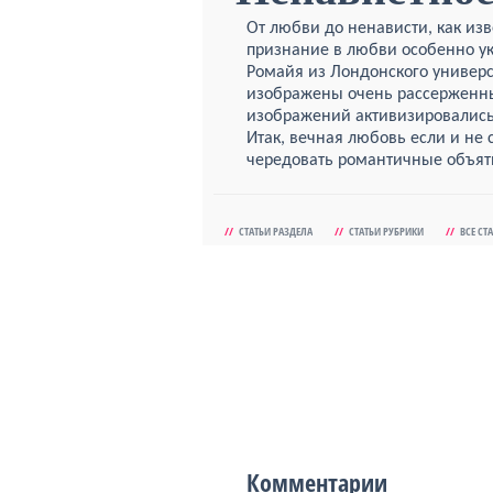
От любви до ненависти, как изв
признание в любви особенно у
Ромайя из Лондонского универ
изображены очень рассерженны
изображений активизировались 
Итак, вечная любовь если и не 
чередовать романтичные объят
//
СТАТЬИ РАЗДЕЛА
//
СТАТЬИ РУБРИКИ
//
ВСЕ СТ
Комментарии