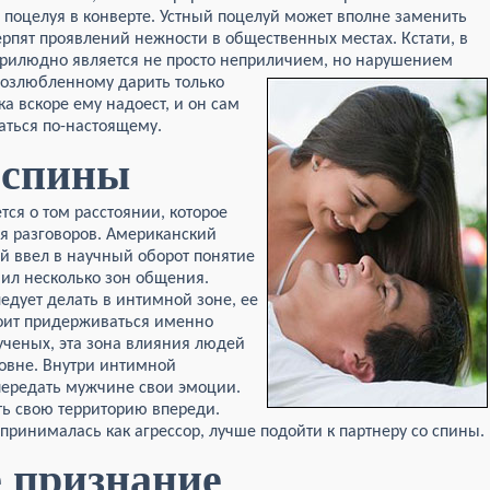
поцелуя в конверте. Устный поцелуй может вполне заменить
рпят проявлений нежности в общественных местах. Кстати, в
прилюдно является не просто неприличием, но нарушением
 возлюбленному
дарить только
ка вскоре ему надоест, и он сам
аться по-настоящему.
 спины
ся о том расстоянии, которое
мя разговоров. Американский
ый ввел в научный оборот понятие
вил несколько зон общения.
дует делать в интимной зоне, ее
стоит придерживаться именно
ученых, эта зона влияния людей
ровне. Внутри интимной
ередать мужчине свои эмоции.
ь свою территорию впереди.
принималась как агрессор, лучше подойти к партнеру со спины.
 признание