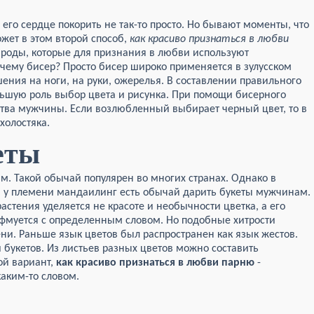
его сердце покорить не так-то просто. Но бывают моменты, что
жет в этом второй способ,
как красиво признаться в любви
ароды, которые для признания в любви используют
чему бисер? Просто бисер широко применяется в зулусском
шения на ноги, на руки, ожерелья. В составлении правильного
ьшую роль выбор цвета и рисунка. При помощи бисерного
тва мужчины. Если возлюбленный выбирает черный цвет, то в
холостяка.
еты
. Такой обычай популярен во многих странах. Однако в
, у племени мандаилинг есть обычай дарить букеты мужчинам.
стения уделяется не красоте и необычности цветка, а его
фмуется с определенным словом. Но подобные хитрости
ни. Раньше язык цветов был распространен как язык жестов.
 букетов. Из листьев разных цветов можно составить
ой вариант,
как красиво признаться в любви парню
-
каким-то словом.