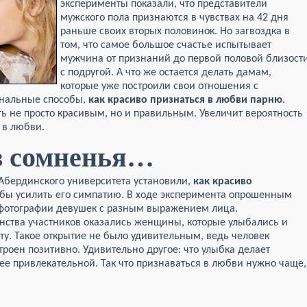
эксперименты показали, что представители
мужского пола признаются в чувствах на 42 дня
раньше своих вторых половинок. Но загвоздка в
том, что самое большое счастье испытывает
мужчина от признаний до первой половой близост
с подругой. А что же остается делать дамам,
которые уже построили свои отношения с
инальные способы,
как красиво признаться в любви парню
.
 не просто красивым, но и правильным. Увеличит вероятность
 в любви.
з сомненья…
Абердинского университета установили,
как красиво
обы усилить его симпатию. В ходе эксперимента опрошенным
фотографии девушек с разным выражением лица.
ства участников оказались женщины, которые улыбались и
ту. Такое открытие не было удивительным, ведь человек
строен позитивно. Удивительно другое: что улыбка делает
е привлекательной. Так что признаваться в любви нужно чаще,