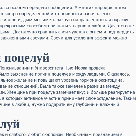
ил способом передачи сообщений. У многих народов, в том
от костра определенной интенсивности означал, что
нсивности, дым мог иметь разную направленность и окраску.
прекрасным способом признаться парню в любви. Для этого не
дыма. Достаточно сравнить свои чувства с огнем и подтвердить
 зажженными свечами. Свечи для усиления эффекта можно
 поцелуй
 Пенсильвании и Университета Нью-Йорка провела
 было выяснение причин поцелуев между людьми. Оказалось,
альное желание и повышают уровень гормона окситоцина.
ование отношений. Была также замечена разница между
и. Женщина при поцелуе замечает вкус и больше реагирует на
 в которых активное участие принимает слюноотделение. Таким
чине в любви, нужно подарить ему глубокий и влажный
елуй
как и слабого, любят сюрпризы. Необычным признанием в