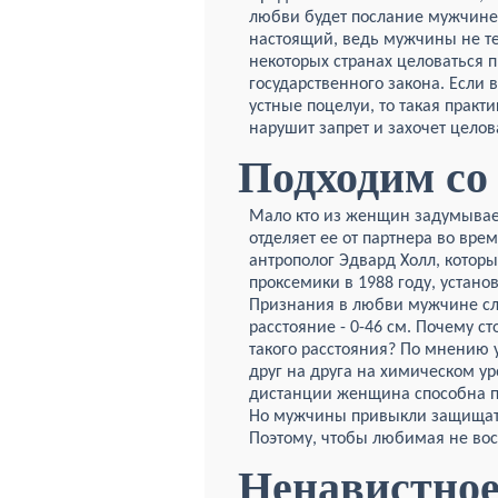
любви будет послание мужчине 
настоящий, ведь мужчины не те
некоторых странах целоваться 
государственного закона. Если
устные поцелуи, то такая практи
нарушит запрет и захочет целов
Подходим со
Мало кто из женщин задумывает
отделяет ее от партнера во вре
антрополог Эдвард Холл, котор
проксемики в 1988 году, устано
Признания в любви мужчине сле
расстояние - 0-46 см. Почему 
такого расстояния? По мнению 
друг на друга на химическом у
дистанции женщина способна п
Но мужчины привыкли защищат
Поэтому, чтобы любимая не вос
Ненавистное