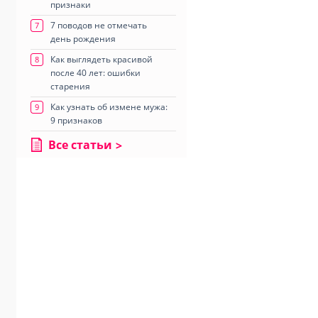
признаки
7 поводов не отмечать
7
день рождения
Как выглядеть красивой
8
после 40 лет: ошибки
старения
Как узнать об измене мужа:
9
9 признаков
Все статьи