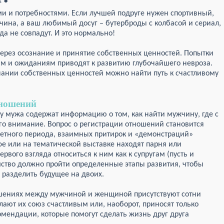
и и потребностями. Если лучшей подруге нужен спортивный,
чина, а ваш любимый досуг – бутерброды с колбасой и сериал,
да не совпадут. И это нормально!
через осознание и принятие собственных ценностей. Попытки
ям и ожиданиям приводят к развитию глубочайшего невроза.
знании собственных ценностей можно найти путь к счастливому
ношений
 мужа содержат информацию о том, как найти мужчину, где с
го внимание. Вопрос о регистрации отношений становится
етного периода, взаимных притирок и «демонстраций»
афе или на тематической выставке находят парня или
рвого взгляда относиться к ним как к супругам (пусть и
ство должно пройти определенные этапы развития, чтобы
 разделить будущее на двоих.
ошениях между мужчиной и женщиной присутствуют сотни
ают их союз счастливым или, наоборот, приносят только
омендации, которые помогут сделать жизнь друг друга