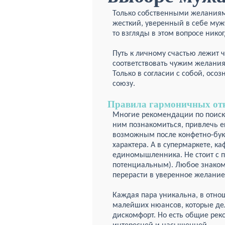
Только собственными желаниям
жесткий, уверенный в себе муж
то взгляды в этом вопросе никог
Путь к личному счастью лежит 
соответствовать чужим желани
Только в согласии с собой, осо
союзу.
Правила гармоничных от
Многие рекомендации по поиску
ним познакомиться, привлечь е
возможным после конфетно-бук
характера. А в супермаркете, к
единомышленника. Не стоит с пе
потенциальным). Любое знаком
перерасти в уверенное желание
Каждая пара уникальна, в отн
малейших нюансов, которые дел
дискомфорт. Но есть общие рек