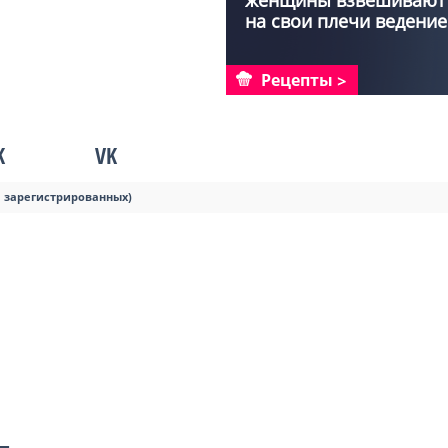
женщины взвешивают
на свои плечи ведение
хозя...
Рецепты
K
VK
я зарегистрированных)