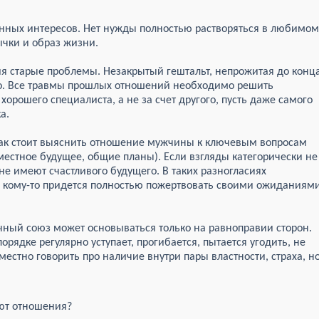
енных интересов. Нет нужды полностью растворяться в любимом
чки и образ жизни.
я старые проблемы. Незакрытый гештальт, непрожитая до конц
но. Все травмы прошлых отношений необходимо решить
орошего специалиста, а не за счет другого, пусть даже самого
а.
брак стоит выяснить отношение мужчины к ключевым вопросам
местное будущее, общие планы). Если взгляды категорически не
не имеют счастливого будущего. В таких разногласиях
 кому-то придется полностью пожертвовать своими ожиданиям
ичный союз может основываться только на равноправии сторон.
орядке регулярно уступает, прогибается, пытается угодить, не
уместно говорить про наличие внутри пары властности, страха, н
уют отношения?