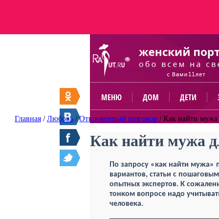
МЕНЮ
ДОМ
ДЕТИ
Главная
/
Любовь
/
Откровенный разговор
/
Как найти мужа
Как найти мужа 
По запросу «как найти мужа»
вариантов, статьи с пошаговы
опытных экспертов. К сожалени
тонком вопросе надо учитыват
человека.