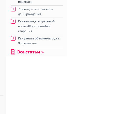
признаки
7 поводов не отмечать
7
день рождения
Как выглядеть красивой
8
после 40 лет: ошибки
старения
Как узнать об измене мужа:
9
9 признаков
Все статьи