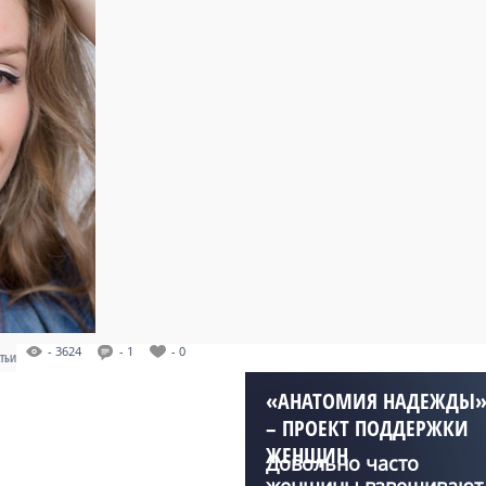
- 3624
- 1
- 0
АТЬИ
«АНАТОМИЯ НАДЕЖДЫ
– ПРОЕКТ ПОДДЕРЖКИ
ЖЕНЩИН
Довольно часто