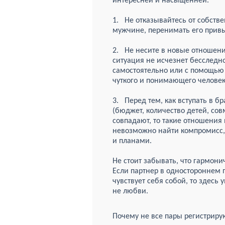
интересней и насыщенней.
1. Не отказывайтесь от собств
мужчине, перенимать его привы
2. Не несите в новые отношени
ситуация не исчезнет бесслед
самостоятельно или с помощью х
чуткого и понимающего человек
3. Перед тем, как вступать в 
(бюджет, количество детей, сов
совпадают, то такие отношения 
невозможно найти компромисс,
и планами.
Не стоит забывать, что гармон
Если партнер в одностороннем п
чувствует себя собой, то здесь 
не любви.
Почему не все пары регистрир