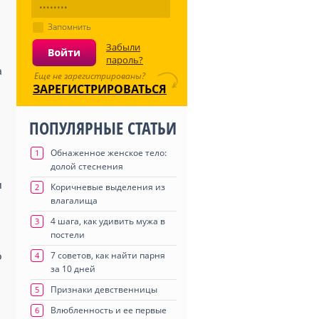
Запомнить
Забыли
пароль?
а
Еще не зарегистрированы?
ЗАРЕГИСТРИРОВАТЬСЯ
ПОПУЛЯРНЫЕ СТАТЬИ
Обнаженное женское тело:
1
долой стеснения
и
Коричневые выделения из
2
влагалища
4 шага, как удивить мужа в
3
постели
7 советов, как найти парня
4
о
за 10 дней
Признаки девственницы
5
Влюбленность и ее первые
6