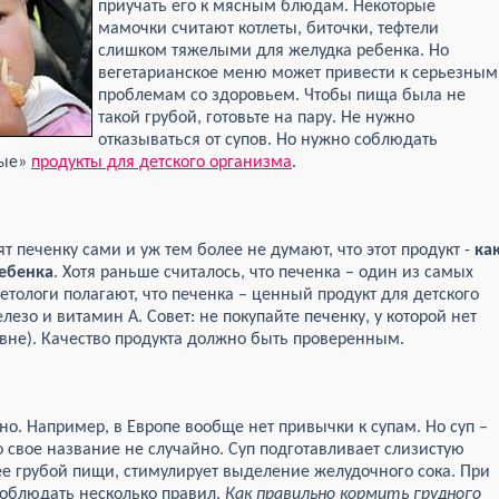
приучать его к мясным блюдам. Некоторые
мамочки считают котлеты, биточки, тефтели
слишком тяжелыми для желудка ребенка. Но
вегетарианское меню может привести к серьезным
проблемам со здоровьем. Чтобы пища была не
такой грубой, готовьте на пару. Не нужно
отказываться от супов. Но нужно соблюдать
лые»
продукты для детского организма
.
 печенку сами и уж тем более не думают, что этот продукт -
ка
ебенка
. Хотя раньше считалось, что печенка – один из самых
етологи полагают, что печенка – ценный продукт для детского
лезо и витамин A. Совет: не покупайте печенку, у которой нет
евне). Качество продукта должно быть проверенным.
но. Например, в Европе вообще нет привычки к супам. Но суп –
 свое название не случайно. Суп подготавливает слизистую
е грубой пищи, стимулирует выделение желудочного сока. При
соблюдать несколько правил.
Как правильно кормить грудного