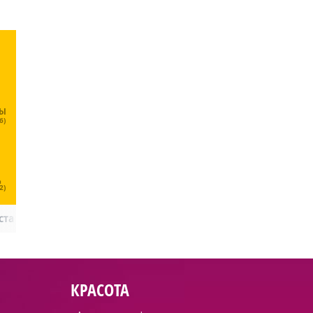
ЦЫ
6)
Ц
2)
ста
КРАСОТА