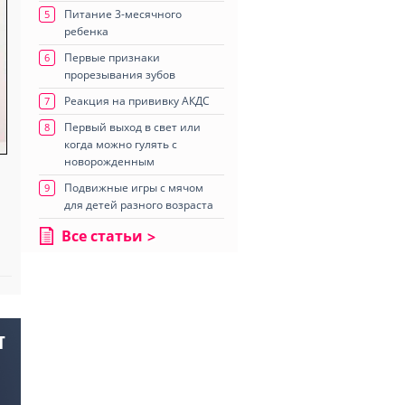
Питание 3-месячного
5
ребенка
Первые признаки
6
прорезывания зубов
Реакция на прививку АКДС
7
Первый выход в свет или
8
когда можно гулять с
новорожденным
Подвижные игры с мячом
9
для детей разного возраста
Все статьи
Т