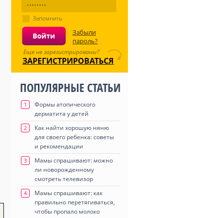
Запомнить
Забыли
пароль?
Еще не зарегистрированы?
ЗАРЕГИСТРИРОВАТЬСЯ
ПОПУЛЯРНЫЕ СТАТЬИ
Формы атопического
1
дерматита у детей
Как найти хорошую няню
2
для своего ребенка: советы
и рекомендации
Мамы спрашивают: можно
3
ли новорожденному
смотреть телевизор
Мамы спрашивают: как
4
правильно перетягиваться,
чтобы пропало молоко