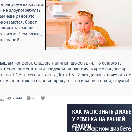
 в рационе взрослого
, не злоупотреблять
кам еще рановато.
вариваются. Совет:
 вводить в меню
а жизни. Чем позже,
олеваний.
алышам конфеты, сладкие напитки, шоколадки. Но оставлять
о. Совет: замените эти продукты на пастилу, мармелад, зефир,
 по 1-1,5 ч. ложки в день. Дети 1,5—3 лет должны получать не
включая не только сладкие продукты, но и каши, овощи, фрукты).
- 3414
- 0
- 0
АТЬИ
КАК РАСПОЗНАТЬ ДИАБЕ
У РЕБЕНКА НА РАННЕЙ
СТАДИИ
При сахарном диабете