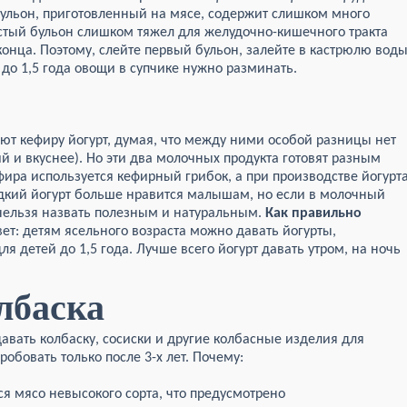
бульон, приготовленный на мясе, содержит слишком много
стый бульон слишком тяжел для желудочно-кишечного тракта
конца. Поэтому, слейте первый бульон, залейте в кастрюлю вод
 до 1,5 года овощи в супчике нужно разминать.
т кефиру йогурт, думая, что между ними особой разницы нет
ий и вкуснее). Но эти два молочных продукта готовят разным
фира используется кефирный грибок, а при производстве йогурт
дкий йогурт больше нравится малышам, но если в молочный
 нельзя назвать полезным и натуральным.
Как правильно
вет: детям ясельного возраста можно давать йогурты,
 детей до 1,5 года. Лучше всего йогурт давать утром, на ночь
лбаска
давать колбаску, сосиски и другие колбасные изделия для
робовать только после 3-х лет. Почему:
ся мясо невысокого сорта, что предусмотрено