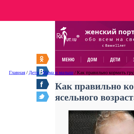
МЕНЮ
ДОМ
ДЕТИ
Главная
/
Дети
/
Мама и малыш
/
Как правильно кормить гру
Как правильно ко
ясельного возраст