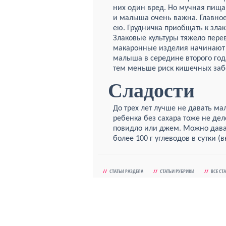
них один вред. Но мучная пища
и малыша очень важна. Главное
ею. Грудничка приобщать к зла
Злаковые культуры тяжело пере
макаронные изделия начинают
малыша в середине второго год
тем меньше риск кишечных заб
Сладости
До трех лет лучше не давать м
ребенка без сахара тоже не дел
повидло или джем. Можно давать
более 100 г углеводов в сутки (
//
СТАТЬИ РАЗДЕЛА
//
СТАТЬИ РУБРИКИ
//
ВСЕ СТ